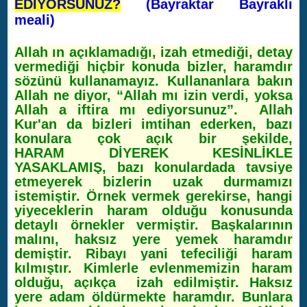
EDİYORSUNUZ?
(Bayraktar Bayraklı
meali)
Allah ın açıklamadığı, izah etmediği, detay
vermediği hiçbir konuda bizler, haramdır
sözünü kullanamayız. Kullananlara bakın
Allah ne diyor, “Allah mı izin verdi, yoksa
Allah a iftira mı ediyorsunuz”. Allah
Kur'an da bizleri imtihan ederken, bazı
konulara çok açık bir şekilde,
HARAM DİYEREK KESİNLİKLE
YASAKLAMIŞ, bazı konulardada tavsiye
etmeyerek bizlerin uzak durmamızı
istemiştir. Örnek vermek gerekirse, hangi
yiyeceklerin haram olduğu konusunda
detaylı örnekler vermiştir. Başkalarının
malını, haksız yere yemek haramdır
demiştir. Ribayı yani tefeciliği haram
kılmıştır. Kimlerle evlenmemizin haram
olduğu, açıkça izah edilmiştir. Haksız
yere adam öldürmekte haramdır. Bunlara