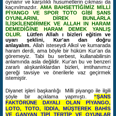
oynanır ve karşılıklı husumetlerin çıkması da
kaçınılmazdır.
AMA BAHSETTİĞİMİZ MİLLİ
PİYANGO VE SPOR TOTO GİBİ ŞANS
OYUNLARINI, DİREK BUNLARLA
İLİŞKİLENDİRMEK VE ALLAH IN HARAM
DEMEDİĞİNE HARAM DEMEK YANLIŞ
OLUR.
Lütfen Allah ı bizleri eğitim ve
uyarı şeklini, Kur'an dan doğru
anlayalım.
Allah isteseydi Alkol ve kumarada
haram derdi, ama böyle bir hüküm Kur'an da
göremeyiz. Tabi bu serbest, kullanabilirsin
anlamında asla değildir. Kur'an bu ve benzeri
zararlı alışkanlıklardan bizleri, imtihanımız
gereği tavsiye ve önerilerle vaz geçirmek
istemiştir.
Diyanet işleri başkanlığı Milli piyango ile ilgili
şöyle bir açıklama yapmıştı.
“ŞANS
FAKTÖRÜNE DAYALI OLAN PİYANGO,
LOTO, TOTO, İDDİA, MÜŞTEREK BAHİS
VE GANYAN TİPİ TERTİP VE OYUNLAR