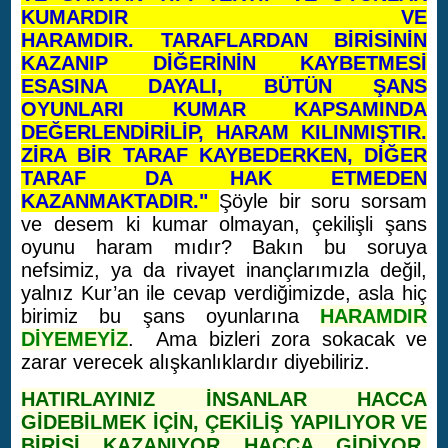
KUMARDIR VE
HARAMDIR. TARAFLARDAN BİRİSİNİN
KAZANIP DİĞERİNİN KAYBETMESİ
ESASINA DAYALI, BÜTÜN ŞANS
OYUNLARI KUMAR KAPSAMINDA
DEĞERLENDİRİLİP, HARAM KILINMIŞTIR.
ZİRA BİR TARAF KAYBEDERKEN, DİĞER
TARAF DA HAK ETMEDEN
KAZANMAKTADIR."
Şöyle bir soru sorsam
ve desem ki kumar olmayan, çekilişli şans
oyunu haram mıdır? Bakın bu soruya
nefsimiz, ya da rivayet inançlarımızla değil,
yalnız Kur’an ile cevap verdiğimizde, asla hiç
birimiz bu şans oyunlarına
HARAMDIR
DİYEMEYİZ
. Ama bizleri zora sokacak ve
zarar verecek alışkanlıklardır diyebiliriz.
HATIRLAYINIZ İNSANLAR HACCA
GİDEBİLMEK İÇİN, ÇEKİLİŞ YAPILIYOR VE
BİRİSİ KAZANIYOR HACCA GİDİYOR,