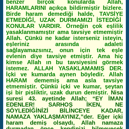
benzer birçok konularda Allah,
HARAMLARINI açıkça bildirmiştir bizlere.
Birde haram demediği halde, TAVSİYE
ETMEDİĞİ, UZAK DURMAMIZI İSTEDİĞİ
KONULAR VARDIR. Örneğin çok eşlilik
yasaklanmamıştır ama tavsiye etmemiştir
Allah. Çünkü ne kadar isterseniz isteyin,
eşleriniz arasında adaleti
sağlayamazsınız, onun için tek eşle
evlenin diye tavsiye etmiştir. Ama hiç
kimse Allah ın bu tavsiyesini görmek
istemez. ALLAH YASAKLAMAMIŞ DER.
İçki ve kumarda aynen böyledir. Allah
HARAM dememiş ama asla tavsiye
etmemiştir. Çünkü içki ve kumar, şeytan
işi bir pisliktir, uzak durun demiştir.
Nisa
suresi 43. ayetinde Allah; “
EY İMAN
EDENLER! SARHOŞ İKEN, NE
SÖYLEDİĞİNİZİ BİLİNCEYE KADAR,
NAMAZA YAKLAŞMAYINIZ,”der.
Eğer içki
haram demiş olsaydı, Allah namaza
durmadan önce kendinizi bilmeyecek