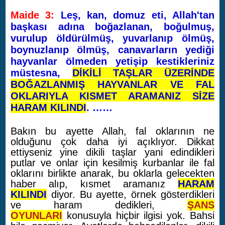
Maide 3:
Leş, kan, domuz eti, Allah'tan
başkası adına boğazlanan, boğulmuş,
vurulup öldürülmüş, yuvarlanıp ölmüş,
boynuzlanıp ölmüş, canavarların yediği
hayvanlar ölmeden yetişip kestikleriniz
müstesna,
DİKİLİ TAŞLAR ÜZERİNDE
BOĞAZLANMIŞ HAYVANLAR VE FAL
OKLARIYLA KISMET ARAMANIZ SİZE
HARAM KILINDI
. ……
Bakın bu ayette Allah, fal oklarının ne
olduğunu çok daha iyi açıklıyor. Dikkat
ettiyseniz yine dikili taşlar yani edindikleri
putlar ve onlar için kesilmiş kurbanlar ile fal
oklarını birlikte anarak, bu oklarla gelecekten
haber alıp, kısmet aramanız
HARAM
KILINDI
diyor. Bu ayette, örnek gösterdikleri
ve haram dedikleri,
ŞANS
OYUNLARI
konusuyla hiçbir ilgisi yok. Bahsi