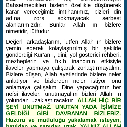
Bahsetmedikleri bizlerin özellikle düşünerek
karar vereceğimiz imtihanımız, bizleri din
adına zora sokmayacak serbest
alanlarımızdır. Bunlar Allah ın bizlere
nimetidir, lütfudur.
Değerli arkadaşlarım, lütfen Allah ın bizlere
yemin ederek kolaylaştırılmış bir şekilde
gönderdiği Kur'an ı, dini, yol gösterici rehberi,
mezheplerin ve fıkıh inancının etkisiyle
ilaveler yapmaya çalışarak zorlaştırmayalım.
Bizlere düşen, Allah ayetlerinde bizlere neler
anlatıyor ve bizlerden neler istiyor onu
anlamaya çalışalım. Dine yapacağımız her
nefsi ilaveler, unutmayalım bizleri Allah ın
yolundan uzaklaştıracaktır.
ALLAH HİÇ BİR
ŞEYİ UNUTMAZ. UNUTAN YADA İŞİMİZE
GELDİĞİ GİBİ DAVRANAN BİZLERİZ.
Huzuru ve mutluluğu yakalamak isteyen,
batıldan ve sanıdan uzak, YALNIZ ALLAH