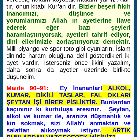
tır, onun kitabı Kur’an dır.
Bizler beşeri fıkıh
inancımızı, düşünce ve
yorumlarımızı Allah ın ayetlerine ilave
ederek eğer bazı şeyleri
haramlaştırıyorsak, ayetleri tahrif ediyor,
dini ellerimizle zorlaştırıyoruz demektir
.
Milli piyango ve spor toto gibi oyunların, İslam
dininde haram olduğuna delil gösterdikleri iki
ayet vardır. İsterseniz önce ilkini yazalım,
daha sonra da ayetler üzerinde birlikte
düşünelim.
Maide 90–91:
Ey İnananlar!
ALKOL,
KUMAR, DİKİLİ TAŞLAR, FAL OKLARI
ŞEYTAN İŞİ BİRER PİSLİKTİR.
Bunlardan
kaçınınız ki kurtuluşa eresiniz. Şeytan,
alkol ve kumar ile, aranıza düşmanlık ve
kin sokmak, sizi Allah'ı anmaktan ve
salattan alıkoymak istiyor.
ARTIK