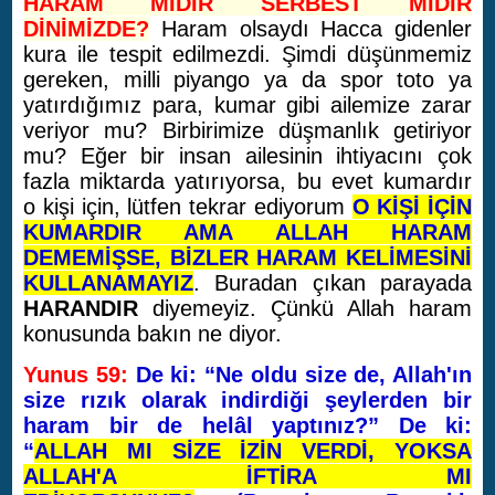
HARAM MIDIR SERBEST MİDİR
DİNİMİZDE?
Haram olsaydı Hacca gidenler
kura ile tespit edilmezdi. Şimdi düşünmemiz
gereken, milli piyango ya da spor toto ya
yatırdığımız para, kumar gibi ailemize zarar
veriyor mu? Birbirimize düşmanlık getiriyor
mu? Eğer bir insan ailesinin ihtiyacını çok
fazla miktarda yatırıyorsa, bu evet kumardır
o kişi için, lütfen tekrar ediyorum
O KİŞİ İÇİN
KUMARDIR AMA ALLAH HARAM
DEMEMİŞSE, BİZLER HARAM KELİMESİNİ
KULLANAMAYIZ
. Buradan çıkan parayada
HARANDIR
diyemeyiz. Çünkü Allah haram
konusunda bakın ne diyor.
Yunus 59:
De ki: “Ne oldu size de, Allah'ın
size rızık olarak indirdiği şeylerden bir
haram bir de helâl yaptınız?” De ki:
“
ALLAH MI SİZE İZİN VERDİ, YOKSA
ALLAH'A İFTİRA MI