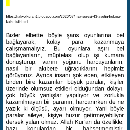
https://hakyolkuran1.blogspot.com/2020/07/nisa-suresi-43-ayetin-hukmu-
kalkmistir.html
Bizler elbette böyle şans oyunlarına bel
bağlayarak, kolay para kazanmaya
çalışmamalıyız. Bu oyunlara aşırı bel
bağlayanların, müptelası olup işi kumara
dönüştürüp, varını yoğunu harcayanların,
nasıl bir akıbete uğradıklarını hepimiz
görüyoruz. Ayrıca insanı şok eden, etkileyen
birden bire kazanılan büyük paralar, kişiler
üzerinde olumsuz etkileri olduğundan dolayı,
çok büyük yanlışlar yapılıyor ve zorlukla
kazanılmayan bir paranın, harcanırken de ne
yazık ki ölçüsü, ayarı olmuyor. Yani böyle
paralar aileye, kişiye huzur getirmeyebiliyor
dersek yalan olmaz. Allah Kur’an da özellikle,
bazı konulardan hiç bahsetmemiştir.