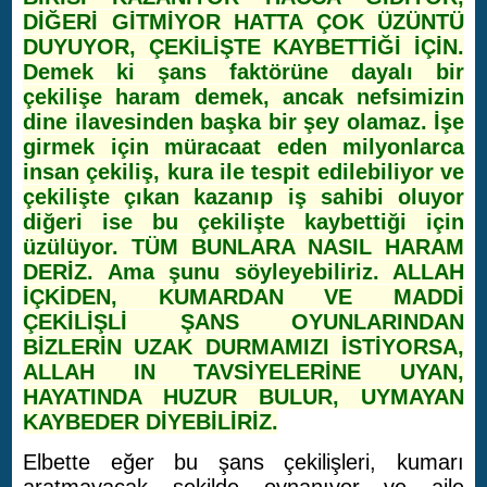
DİĞERİ GİTMİYOR HATTA ÇOK ÜZÜNTÜ
DUYUYOR, ÇEKİLİŞTE KAYBETTİĞİ İÇİN.
Demek ki şans faktörüne dayalı bir
çekilişe haram demek, ancak nefsimizin
dine ilavesinden başka bir şey olamaz. İşe
girmek için müracaat eden milyonlarca
insan çekiliş, kura ile tespit edilebiliyor ve
çekilişte çıkan kazanıp iş sahibi oluyor
diğeri ise bu çekilişte kaybettiği için
üzülüyor. TÜM BUNLARA NASIL HARAM
DERİZ. Ama şunu söyleyebiliriz. ALLAH
İÇKİDEN, KUMARDAN VE MADDİ
ÇEKİLİŞLİ ŞANS OYUNLARINDAN
BİZLERİN UZAK DURMAMIZI İSTİYORSA,
ALLAH IN TAVSİYELERİNE UYAN,
HAYATINDA HUZUR BULUR, UYMAYAN
KAYBEDER DİYEBİLİRİZ.
Elbette eğer bu şans çekilişleri, kumarı