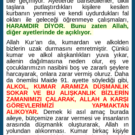
bile geçmiyor. Ayetlerde bahsedilenler, dikili
taşlara putlaştırdıkları kişilere kesilen
kurbanın yenmesi ve kendi uydurdukları fal
okları ile geleceği öğrenmeye çalışmaları,
HARAMDIR DİYOR. Bunu zaten Allah,
diğer ayetlerinde de açıklıyor.
Allah Kur’an da, kumardan ve alkolden
bizlerin uzak durmasını emretmiştir. Çünkü
kumar ve alkol alışkanlıkları yuva yıkar,
ailenin dağılmasına neden olur, eş ve
çocuklarımızın nasibini boş ve zararlı şeylere
harcayarak, onlara zarar vermiş oluruz. Daha
da önemlisi Maide 91. ayette söylediği gibi,
ALKOL,
K
UMAR ARAMIZA DÜŞMANLIK
SOKAR VE BU ALIŞKANLIK BİZLERİN
ZAMANIMIZI ÇALARAK, ALLAH A KARŞI
GÖREVLERİMİZİ YAPMAKTAN
ALIKOYAR.
Demek ki asıl amaç burada
aileye, bütçemize zarar vermesi ve insanların
arasında düşmanlık oluşturarak, Allah ın
yolundan alıkonması. Kumar birkaç kişiyle