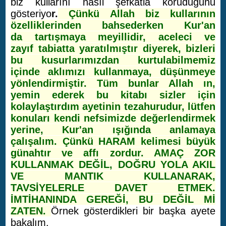
biz kullarını nasıl şefkatla koruduğunu
gösteriyo
r.
Çünkü Allah biz kullarının
özelliklerinden bahsederken Kur'an
da tartışmaya meyillidir, aceleci ve
zayıf tabiatta yaratılmıştır diyerek, bizleri
bu kusurlarımızdan kurtulabilmemiz
içinde aklımızı kullanmaya, düşünmeye
yönlendirmiştir. Tüm bunlar Allah ın,
yemin ederek bu kitabı sizler için
kolaylaştırdım ayetinin tezahurudur, lütfen
konuları kendi nefsimizde değerlendirmek
yerine, Kur'an ışığında anlamaya
çalışalım. Çünkü HARAM kelimesi büyük
günahtır ve affı zordur. AMAÇ ZOR
KULLANMAK DEĞİL, DOĞRU YOLA AKIL
VE MANTIK KULLANARAK,
TAVSİYELERLE DAVET ETMEK.
İMTİHANINDA GEREĞİ, BU DEĞİL Mİ
ZATEN.
Örnek gösterdikleri bir başka ayete
bakalım.