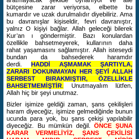
aratmayacak şekilde oynanıyor ve aile
bütçesine zarar veriyorsa, elbette bu
kumardır ve uzak durulmalıdır diyebiliriz. Ama
bu davranışlar kişiseldir, fevri davranıştır,
yalnız O kişiyi bağlar. Allah geleceği bilerek
Kur’an ı göndermiştir. Bazı konulardan
özellikle bahsetmeyerek, kullarının daha
rahat yaşamasını sağlamıştır. Allah isteseydi
bundan da bahsederek haramdır
derdi.
HADDİ AŞMAMAK ŞARTIYLA,
ZARARI DOKUNMAYAN HER ŞEYİ ALLAH
SERBEST BIRAKMIŞTIR, ÖZELLİKLE
BAHSETMEMİŞTİR
.
Unutmayalım lütfen,
Allah hiç bir şeyi unutmaz.
Bizler işimize geldiği zaman, şans çekilişleri
haram diyeceğiz, işimize gelmediğinde bunun
ucunda para yok, bu şans çekişi yapılabilir
diyeceğiz. Bu mümkün değil.
ÖNCE ŞUNA
KARAR VERMELİYİZ, ŞANS ÇEKİLİSİ