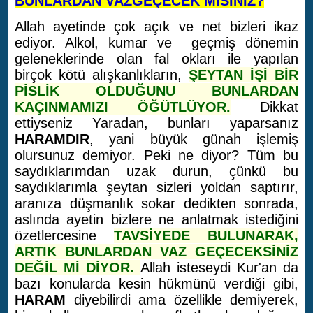
BUNLARDAN VAZGEÇECEK MİSİNİZ?
Allah ayetinde çok açık ve net bizleri ikaz
ediyor. Alkol, kumar ve geçmiş dönemin
geleneklerinde olan fal okları ile yapılan
birçok kötü alışkanlıkların,
ŞEYTAN İŞİ BİR
PİSLİK OLDUĞUNU BUNLARDAN
KAÇINMAMIZI ÖĞÜTLÜYOR.
Dikkat
ettiyseniz Yaradan, bunları yaparsanız
HARAMDIR
, yani büyük günah işlemiş
olursunuz demiyor. Peki ne diyor? Tüm bu
saydıklarımdan uzak durun, çünkü bu
saydıklarımla şeytan sizleri yoldan saptırır,
aranıza düşmanlık sokar dedikten sonrada,
aslında ayetin bizlere ne anlatmak istediğini
özetlercesine
TAVSİYEDE BULUNARAK,
ARTIK BUNLARDAN VAZ GEÇECEKSİNİZ
DEĞİL Mİ DİYOR.
Allah isteseydi Kur'an da
bazı konularda kesin hükmünü verdiği gibi,
HARAM
diyebilirdi ama özellikle demiyerek,