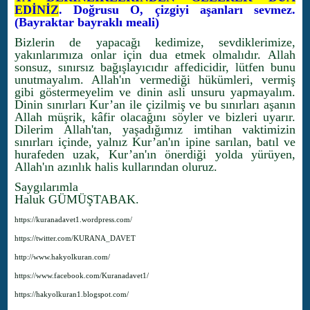
EDİNİZ
. Doğrusu O, çizgiyi aşanları sevmez.
(Bayraktar bayraklı meali)
Bizlerin de yapacağı kedimize, sevdiklerimize,
yakınlarımıza onlar için dua etmek olmalıdır. Allah
sonsuz, sınırsız bağışlayıcıdır affedicidir, lütfen bunu
unutmayalım. Allah'ın vermediği hükümleri, vermiş
gibi göstermeyelim ve dinin asli unsuru yapmayalım.
Dinin sınırları Kur’an ile çizilmiş ve bu sınırları aşanın
Allah müşrik, kâfir olacağını söyler ve bizleri uyarır.
Dilerim Allah'tan, yaşadığımız imtihan vaktimizin
sınırları içinde, yalnız Kur’an'ın ipine sarılan, batıl ve
hurafeden uzak, Kur’an'ın önerdiği yolda yürüyen,
Allah'ın azınlık halis kullarından oluruz.
Saygılarımla
Haluk GÜMÜŞTABAK.
https://kuranadavet1.wordpress.com/
https://twitter.com/KURANA_DAVET
http://www.hakyolkuran.com/
https://www.facebook.com/Kuranadavet1/
https://hakyolkuran1.blogspot.com/