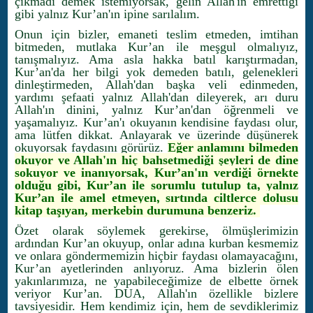
çıkmadı demek istemiyorsak, gelin Allah'ın emrettiği
gibi yalnız Kur’an'ın ipine sarılalım.
Onun için bizler, emaneti teslim etmeden, imtihan
bitmeden, mutlaka Kur’an ile meşgul olmalıyız,
tanışmalıyız. Ama asla hakka batıl karıştırmadan,
Kur’an'da her bilgi yok demeden batılı, gelenekleri
dinleştirmeden, Allah'dan başka veli edinmeden,
yardımı şefaati yalnız Allah'dan dileyerek, arı duru
Allah'ın dinini, yalnız Kur’an'dan öğrenmeli ve
yaşamalıyız. Kur’an'ı okuyanın kendisine faydası olur,
ama lütfen dikkat. Anlayarak ve üzerinde düşünerek
okuyorsak faydasını görürüz.
Eğer anlamını bilmeden
okuyor ve Allah'ın hiç bahsetmediği şeyleri de dine
sokuyor ve inanıyorsak, Kur’an'ın verdiği örnekte
olduğu gibi, Kur’an ile sorumlu tutulup ta, yalnız
Kur’an ile amel etmeyen, sırtında ciltlerce dolusu
kitap taşıyan, merkebin durumuna benzeriz.
Özet olarak söylemek gerekirse, ölmüşlerimizin
ardından Kur’an okuyup, onlar adına kurban kesmemiz
ve onlara göndermemizin hiçbir faydası olamayacağını,
Kur’an ayetlerinden anlıyoruz. Ama bizlerin ölen
yakınlarımıza, ne yapabileceğimize de elbette örnek
veriyor Kur’an. DUA, Allah'ın özellikle bizlere
tavsiyesidir. Hem kendimiz için, hem de sevdiklerimiz