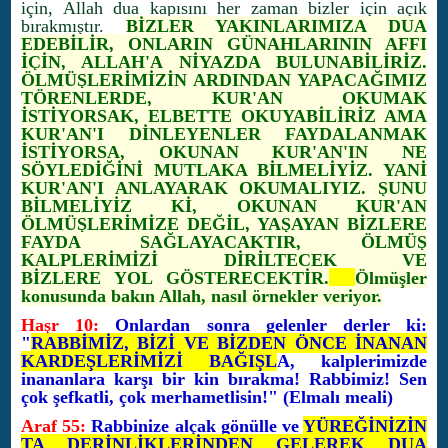
için, Allah dua kapısını her zaman bizler için açık
bırakmıştır.
BİZLER YAKINLARIMIZA DUA
EDEBİLİR, ONLARIN GÜNAHLARININ AFFI
İÇİN, ALLAH'A NİYAZDA BULUNABİLİRİZ.
ÖLMÜŞLERİMİZİN ARDINDAN YAPACAĞIMIZ
TÖRENLERDE, KUR'AN OKUMAK
İSTİYORSAK, ELBETTE OKUYABİLİRİZ AMA
KUR'AN'I DİNLEYENLER FAYDALANMAK
İSTİYORSA, OKUNAN KUR'AN'IN NE
SÖYLEDİĞİNİ MUTLAKA BİLMELİYİZ. YANİ
KUR'AN'I ANLAYARAK OKUMALIYIZ. ŞUNU
BİLMELİYİZ Kİ, OKUNAN KUR'AN
ÖLMÜŞLERİMİZE DEĞİL, YAŞAYAN BİZLERE
FAYDA SAĞLAYACAKTIR, ÖLMÜŞ
KALPLERİMİZİ DİRİLTECEK VE
BİZLERE YOL GÖSTERECEKTİR.
Ölmüşler
konusunda
bakın Allah, nasıl örnekler veriyor.
Haşr 10:
Onlardan sonra gelenler derler ki:
"
RABBİMİZ, BİZİ VE BİZDEN ÖNCE İNANAN
KARDEŞLERİMİZİ BAĞIŞL
A, kalplerimizde
inananlara karşı bir kin bırakma! Rabbimiz! Sen
çok şefkatli, çok merhametlisin!" (Elmalı meali)
Araf 55:
Rabbinize alçak gönülle ve
YÜREĞİNİZİN
TA DERİNLİKLERİNDEN GELEREK DUA