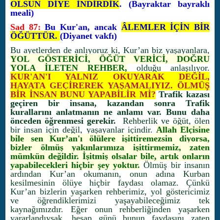
OLSUN DİYE İNDİRDİK
. (Bayraktar bayraklı
meali)
Sad 87:
Bu Kur'an, ancak
ÂLEMLER İÇİN BİR
ÖĞÜTTÜR.
(Diyanet vakfı)
Bu ayetlerden de anlıyoruz ki, Kur’an biz yaşayanlara,
YOL GÖSTERİCİ, ÖĞÜT VERİCİ, DOĞRU
YOLA İLETEN REHBER,
olduğu anlaşılıyor.
KUR'AN'I YALNIZ OKUYARAK DEĞİL,
HAYATA GEÇİREREK YAŞAMALIYIZ. ÖLMÜŞ
BİR İNSAN BUNU YAPABİLİR Mİ?
Trafik kazası
geçiren bir insana, kazandan sonra Trafik
kurallarını anlatmanın ne anlamı var. Bunu daha
önceden öğrenmesi gerekir.
Rehberlik ve öğüt, ölen
bir insan için değil, yaşayanlar içindir.
Allah Elçisine
bile sen Kur’an'ı ölülere işittiremezsin diyorsa,
bizler ölmüş yakınlarımıza işittirmemiz, zaten
mümkün değildir. İşitmiş olsalar bile, artık onların
yapabilecekleri hiçbir şey yoktur.
Ölmüş bir insanın
ardından Kur’an okumanın, onun adına Kurban
kesilmesinin ölüye hiçbir faydası olamaz. Çünkü
Kur’an bizlerin yaşarken rehberimiz, yol göstericimiz
ve öğrendiklerimizi yaşayabileceğimiz tek
kaynağımızdır. Eğer onun rehberliğinden yaşarken
yararlandıysak, hesap günü bunun faydasını zaten