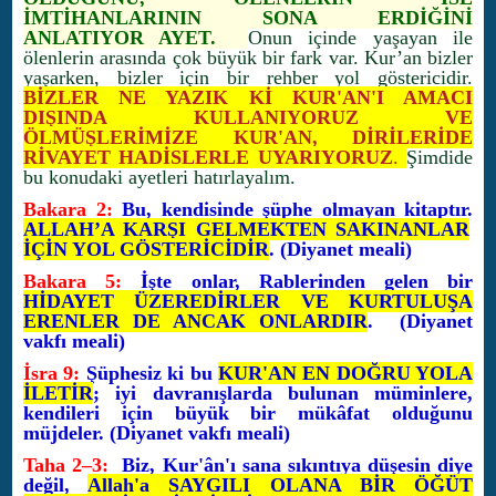
İMTİHANLARININ SONA ERDİĞİNİ
ANLATIYOR AYET.
Onun içinde yaşayan ile
ölenlerin arasında çok büyük bir fark var. Kur’an bizler
yaşarken, bizler için bir rehber yol göstericidir.
BİZLER NE YAZIK Kİ KUR'AN'I AMACI
DIŞINDA KULLANIYORUZ VE
ÖLMÜŞLERİMİZE KUR'AN, DİRİLERİDE
RİVAYET HADİSLERLE UYARIYORUZ
.
Şimdide
bu konudaki ayetleri hatırlayalım.
Bakara 2:
Bu, kendisinde şüphe olmayan kitaptır.
ALLAH’A KARŞI GELMEKTEN SAKINANLAR
İÇİN YOL GÖSTERİCİDİR
. (Diyanet meali)
Bakara 5:
İşte onlar, Rablerinden gelen bir
HİDAYET ÜZEREDİRLER VE KURTULUŞA
ERENLER DE ANCAK ONLARDIR
. (Diyanet
vakfı meali)
İsra 9:
Şüphesiz ki bu
KUR'AN EN DOĞRU YOLA
İLETİR
; iyi davranışlarda bulunan müminlere,
kendileri için büyük bir mükâfat olduğunu
müjdeler. (Diyanet vakfı meali)
Taha 2–3:
Biz, Kur'ân'ı sana sıkıntıya düşesin diye
değil,
Allah'a SAYGILI OLANA BİR ÖĞÜT