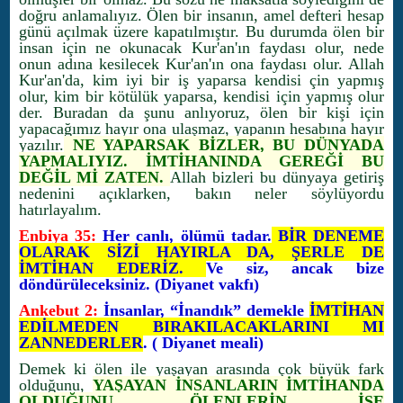
doğru anlamalıyız. Ölen bir insanın, amel defteri hesap
günü açılmak üzere kapatılmıştır. Bu durumda ölen bir
insan için ne okunacak Kur'an'ın faydası olur, nede
onun adına kesilecek Kur'an'ın ona faydası olur. Allah
Kur'an'da, kim iyi bir iş yaparsa kendisi çin yapmış
olur, kim bir kötülük yaparsa, kendisi için yapmış olur
der. Buradan da şunu anlıyoruz, ölen bir kişi için
yapacağımız hayır ona ulaşmaz, yapanın hesabına hayır
yazılır.
NE YAPARSAK BİZLER, BU DÜNYADA
YAPMALIYIZ. İMTİHANINDA GEREĞİ BU
DEĞİL Mİ ZATEN.
Allah bizleri bu dünyaya getiriş
nedenini açıklarken, bakın neler söylüyordu
hatırlayalım.
Enbiya 35:
Her canlı, ölümü tadar.
BİR DENEME
OLARAK SİZİ HAYIRLA DA, ŞERLE DE
İMTİHAN EDERİZ.
Ve siz, ancak bize
döndürüleceksiniz. (Diyanet vakfı)
Ankebut 2:
İnsanlar, “İnandık” demekle
İMTİHAN
EDİLMEDEN BIRAKILACAKLARINI MI
ZANNEDERLER
. ( Diyanet meali)
Demek ki ölen ile yaşayan arasında çok büyük fark
olduğunu,
YAŞAYAN İNSANLARIN İMTİHANDA
OLDUĞUNU, ÖLENLERİN İSE