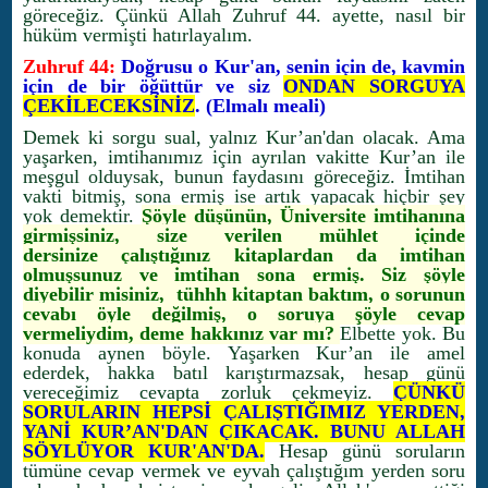
göreceğiz. Çünkü Allah Zuhruf 44. ayette, nasıl bir
hüküm vermişti hatırlayalım.
Zuhruf 44:
Doğrusu o Kur'an, senin için de, kavmin
için de bir öğüttür ve siz
ONDAN SORGUYA
ÇEKİLECEKSİNİZ
. (Elmalı meali)
Demek ki sorgu sual, yalnız Kur’an'dan olacak. Ama
yaşarken, imtihanımız için ayrılan vakitte Kur’an ile
meşgul olduysak, bunun faydasını göreceğiz. İmtihan
vakti bitmiş, sona ermiş ise artık yapacak hiçbir şey
yok demektir.
Şöyle düşünün, Üniversite imtihanına
girmişsiniz, size verilen mühlet içinde
dersinize çalıştığınız kitaplardan da imtihan
olmuşsunuz ve imtihan sona ermiş. Siz şöyle
diyebilir misiniz, tühhh kitaptan baktım, o sorunun
cevabı öyle değilmiş, o soruya şöyle cevap
vermeliydim, deme hakkınız var mı?
Elbette yok. Bu
konuda aynen böyle. Yaşarken Kur’an ile amel
ederdek, hakka batıl karıştırmazsak, hesap günü
vereceğimiz cevapta zorluk çekmeyiz.
ÇÜNKÜ
SORULARIN HEPSİ ÇALIŞTIĞIMIZ YERDEN,
YANİ KUR’AN'DAN ÇIKACAK. BUNU ALLAH
SÖYLÜYOR KUR'AN'DA.
Hesap günü soruların
tümüne cevap vermek ve eyvah çalıştığım yerden soru