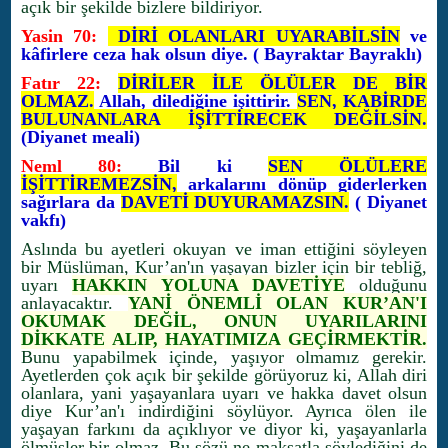
açık bir şekilde bizlere bildiriyor.
Yasin 70:
DİRİ OLANLARI UYARABİLSİN
ve
kâfirlere ceza hak olsun diye. ( Bayraktar Bayraklı)
Fatır 22:
DİRİLER İLE ÖLÜLER DE BİR
OLMAZ.
Allah, dilediğine işittirir.
SEN, KABİRDE
BULUNANLARA İŞİTTİRECEK DEĞİLSİN.
(Diyanet meali)
Neml 80:
Bil ki
SEN ÖLÜLERE
İŞİTTİREMEZSİN,
arkalarını dönüp giderlerken
sağırlara da
DAVETİ DUYURAMAZSIN.
( Diyanet
vakfı)
Aslında bu ayetleri okuyan ve iman ettiğini söyleyen
bir Müslüman, Kur’an'ın yaşayan bizler için bir tebliğ,
uyarı
HAKKIN YOLUNA DAVETİYE
olduğunu
anlayacaktır.
YANİ ÖNEMLİ OLAN KUR’AN'I
OKUMAK DEĞİL, ONUN UYARILARINI
DİKKATE ALIP, HAYATIMIZA GEÇİRMEKTİR.
Bunu yapabilmek içinde, yaşıyor olmamız gerekir.
Ayetlerden çok açık bir şekilde görüyoruz ki, Allah diri
olanlara, yani yaşayanlara uyarı ve hakka davet olsun
diye Kur’an'ı indirdiğini söylüyor. Ayrıca ölen ile
yaşayan farkını da açıklıyor ve diyor ki, yaşayanlarla
ölmüşler bir olmaz. Bu sözü ne maksatla söylediğini de