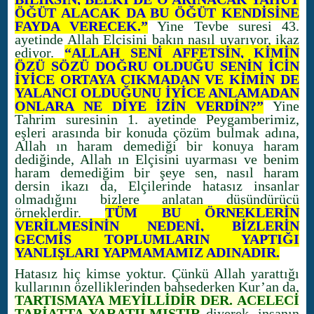
ÖĞÜT ALACAK DA BU ÖĞÜT KENDİSİNE
FAYDA VERECEK.”
Yine Tevbe suresi 43.
ayetinde Allah Elçisini bakın nasıl uyarıyor, ikaz
ediyor.
“ALLAH SENİ AFFETSİN, KİMİN
ÖZÜ SÖZÜ DOĞRU OLDUĞU SENİN İÇİN
İYİCE ORTAYA ÇIKMADAN VE KİMİN DE
YALANCI OLDUĞUNU İYİCE ANLAMADAN
ONLARA NE DİYE İZİN VERDİN?”
Yine
Tahrim suresinin 1. ayetinde Peygamberimiz,
eşleri arasında bir konuda çözüm bulmak adına,
Allah ın haram demediği bir konuya haram
dediğinde, Allah ın Elçisini uyarması ve benim
haram demediğim bir şeye sen, nasıl haram
dersin ikazı da, Elçilerinde hatasız insanlar
olmadığını bizlere anlatan düşündürücü
örneklerdir.
TÜM BU ÖRNEKLERİN
VERİLMESİNİN NEDENİ, BİZLERİN
GEÇMİŞ TOPLUMLARIN YAPTIĞI
YANLIŞLARI YAPMAMAMIZ ADINADIR.
Hatasız hiç kimse yoktur. Çünkü Allah yarattığı
kullarının özelliklerinden bahsederken Kur’an da,
TARTIŞMAYA MEYİLLİDİR DER. ACELECİ
TABİATTA YARATILMIŞTIR
diyerek, insanın