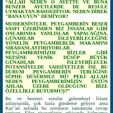
“ALLAH NEDEN O AYETTE VE BUNA
BENZER AYETLERDE DE RESULE
UYMAKTAN BAHSEDİYOR. NEDEN DİREK
"BANA UYUN" DEMİYOR?
MODERNİSTLER, PEYGAMBERİN BEŞER
VASFI ÜZERİNDEN BİZ İNSANLAR GİBİ
ONLARINDA YANLIŞLAR YAPACAĞINA,
GÜNAHLAR İŞLEYEBİLECEĞİNE
YÖNELİK PEYGAMBERLİK MAKAMINI
SIRADANLAŞTIRIYORLAR.
PEYGAMBERİMİZDE BİZLER GİBİ
NEFSİNE YENİK DÜŞÜP BÜYÜK
GÜNAHLAR İŞLEYEBİLECEK
POTANSİYELDE ŞAHSİYETLER İSE BU
DURUM PEYGAMBERİN TEBLİĞİNE
ŞÜPHE DÜŞÜRMEZ Mİ? PEKİ ALLAH
NEDEN PEYGAMBERİMİZİN ÜSTÜN
AHLAK ÜZERE OLDUĞUNU BİZE
ÖZELLİKLE BUYURMUŞ?”
Bu ve benzeri sorular geleneksel İslam
anlayışında, çok fazla gündeme geliyor ama
Kur’an aslında bu soruların tamamına cevap
veriyor. Eğer rivayetlerin etkisinde kalmamış