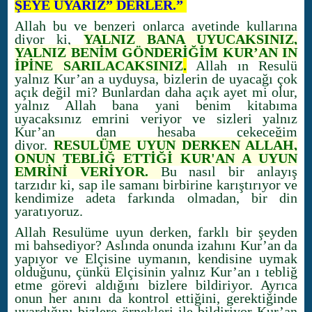
ŞEYE UYARIZ” DERLER.”
Allah bu ve benzeri onlarca ayetinde kullarına
diyor ki,
YALNIZ BANA UYUCAKSINIZ,
YALNIZ BENİM GÖNDERİĞİM KUR’AN IN
İPİNE SARILACAKSINIZ
.
Allah ın Resulü
yalnız Kur’an a uyduysa, bizlerin de uyacağı çok
açık değil mi? Bunlardan daha açık ayet mi olur,
yalnız Allah bana yani benim kitabıma
uyacaksınız emrini veriyor ve sizleri yalnız
Kur’an dan hesaba çekeceğim
diyor.
RESULÜME UYUN DERKEN ALLAH,
ONUN TEBLİĞ ETTİĞİ KUR'AN A UYUN
EMRİNİ VERİYOR.
Bu nasıl bir anlayış
tarzıdır ki, sap ile samanı birbirine karıştırıyor ve
kendimize adeta farkında olmadan, bir din
yaratıyoruz.
Allah Resulüme uyun derken, farklı bir şeyden
mi bahsediyor? Aslında onunda izahını Kur’an da
yapıyor ve Elçisine uymanın, kendisine uymak
olduğunu, çünkü Elçisinin yalnız Kur’an ı tebliğ
etme görevi aldığını bizlere bildiriyor. Ayrıca
onun her anını da kontrol ettiğini, gerektiğinde
uyardığını bizlere örnekleri ile bildiriyor Kur’an