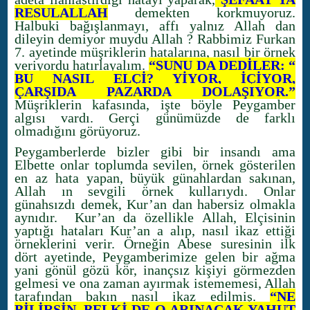
RESULALLAH
demekten korkmuyoruz.
Halbuki bağışlanmayı, affı yalnız Allah dan
dileyin demiyor muydu Allah ? Rabbimiz Furkan
7. ayetinde müşriklerin hatalarına, nasıl bir örnek
veriyordu hatırlayalım.
“ŞUNU DA DEDİLER: “
BU NASIL ELÇİ? YİYOR, İÇİYOR,
ÇARŞIDA PAZARDA DOLAŞIYOR.”
Müşriklerin kafasında, işte böyle Peygamber
algısı vardı. Gerçi günümüzde de farklı
olmadığını görüyoruz.
Peygamberlerde bizler gibi bir insandı ama
Elbette onlar toplumda sevilen, örnek gösterilen
en az hata yapan, büyük günahlardan sakınan,
Allah ın sevgili örnek kullarıydı. Onlar
günahsızdı demek, Kur’an dan habersiz olmakla
aynıdır. Kur’an da özellikle Allah, Elçisinin
yaptığı hataları Kur’an a alıp, nasıl ikaz ettiği
örneklerini verir. Örneğin Abese suresinin ilk
dört ayetinde, Peygamberimize gelen bir ağma
yani gönül gözü kör, inançsız kişiyi görmezden
gelmesi ve ona zaman ayırmak istememesi, Allah
tarafından bakın nasıl ikaz edilmiş.
“NE
BİLİRSİN, BELKİ DE O ARINACAK YAHUT