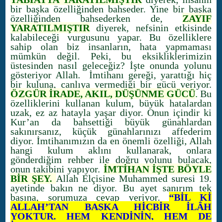
bir başka özelliğinden bahseder. Yine bir başka
özelliğinden bahsederken de,
ZAYIF
YARATILMIŞTIR
diyerek, nefsinin etkisinde
kalabileceği vurgusunu yapar. Bu özelliklere
sahip olan biz insanların, hata yapmaması
mümkün değil. Peki, bu eksikliklerimizin
üstesinden nasıl geleceğiz? İşte onunda yolunu
gösteriyor Allah.
İmtihanı gereği, y
arattığı hiç
bir kuluna, canlıya vermediği bir gücü veriyor.
ÖZGÜR İRADE, AKIL, DÜŞÜNME GÜCÜ
.
Bu
özelliklerini kullanan kulum, büyük hatalardan
uzak, ez az hatayla yaşar diyor. Onun içindir ki
Kur’an da bahsettiği büyük günahlardan
sakınırsanız, küçük günahlarınızı affederim
diyor. İmtihanımızın da en önemli özelliği, Allah
hangi kulum aklını kullanarak, onlara
gönderdiğim rehber ile doğru yolunu bulacak,
onun takibini yapıyor.
İMTİHAN İŞTE BÖYLE
BİR ŞEY.
Allah Elçisine Muhammed suresi 19.
ayetinde bakın ne diyor. Bu ayet sanırım tek
başına, sorumuza cevap veriyor.
“BİL Kİ
ALLAH’TAN BAŞKA HİÇBİR İLÂH
YOKTUR. HEM KENDİNİN, HEM DE