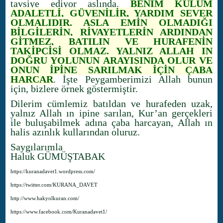
tavsiye ediyor aslında.
BENİM KULUM
ADALETLİ, GÜVENİLİR, YARDIM SEVER
OLMALIDIR. ASLA EMİN OLMADIĞI
BİLGİLERİN, RİVAYETLERİN ARDINDAN
GİTMEZ, BATILIN VE HURAFENİN
TAKİPÇİSİ OLMAZ. YALNIZ ALLAH IN
DOĞRU YOLUNUN ARAYIŞINDA OLUR VE
ONUN İPİNE SARILMAK İÇİN ÇABA
HARCAR
. İşte Peygamberimizi Allah bunun
için, bizlere örnek göstermiştir.
Dilerim cümlemiz batıldan ve hurafeden uzak,
yalnız Allah ın ipine sarılan, Kur’an gerçekleri
ile buluşabilmek adına çaba harcayan, Allah ın
halis azınlık kullarından oluruz.
Saygılarımla
Haluk GÜMÜŞTABAK
https://kuranadavet1.wordpress.com/
https://twitter.com/KURANA_DAVET
http://www.hakyolkuran.com/
https://www.facebook.com/Kuranadavet1/