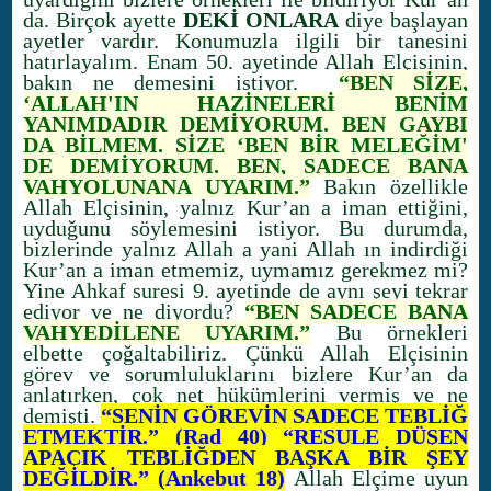
da. Birçok ayette
DEKİ ONLARA
diye başlayan
ayetler vardır. Konumuzla ilgili bir tanesini
hatırlayalım. Enam 50. ayetinde Allah Elçisinin,
bakın ne demesini istiyor.
“BEN SİZE,
‘ALLAH'IN HAZİNELERİ BENİM
YANIMDADIR DEMİYORUM. BEN GAYBI
DA BİLMEM. SİZE ‘BEN BİR MELEĞİM'
DE DEMİYORUM. BEN, SADECE BANA
VAHYOLUNANA UYARIM.”
Bakın özellikle
Allah Elçisinin, yalnız Kur’an a iman ettiğini,
uyduğunu söylemesini istiyor. Bu durumda,
bizlerinde yalnız Allah a yani Allah ın indirdiği
Kur’an a iman etmemiz, uymamız gerekmez mi?
Yine Ahkaf suresi 9. ayetinde de aynı şeyi tekrar
ediyor ve ne diyordu?
“BEN SADECE BANA
VAHYEDİLENE UYARIM.”
Bu örnekleri
elbette çoğaltabiliriz. Çünkü Allah Elçisinin
görev ve sorumluluklarını bizlere Kur’an da
anlatırken, çok net hükümlerini vermiş ve ne
demişti.
“SENİN GÖREVİN SADECE TEBLİĞ
ETMEKTİR.” (Rad 40) “RESULE DÜŞEN
APAÇIK TEBLİĞDEN BAŞKA BİR ŞEY
DEĞİLDİR.” (Ankebut 18)
Allah Elçime uyun