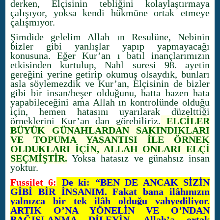
derken, Elçisinin tebliğini kolaylaştırmaya
çalışıyor, yoksa kendi hükmüne ortak etmeye
çalışmıyor.
Şimdide gelelim Allah ın Resulüne, Nebinin
bizler gibi yanlışlar yapıp yapmayacağı
konusuna. Eğer Kur’an ı batıl inançlarımızın
etkisinden kurtulup, Nahl suresi 98. ayetin
gereğini yerine getirip okumuş olsaydık, bunları
asla söylemezdik ve Kur’an, Elçisinin de bizler
gibi bir insan/beşer olduğunu, hatta bazen hata
yapabileceğini ama Allah ın kontrolünde olduğu
için, hemen hatasını uyarılarak düzelttiği
örneklerini Kur’an dan görebiliriz.
ELÇİLER
BÜYÜK GÜNAHLARDAN SAKINDIKLARI
VE TOPUMA YAŞANTISI İLE ÖRNEK
OLDUKLARI İÇİN, ALLAH ONLARI ELÇİ
SEÇMİŞTİR.
Yoksa hatasız ve günahsız insan
yoktur.
Fussilet 6:
De ki: “BEN DE ANCAK SİZİN
GİBİ BİR İNSANIM. Fakat bana ilâhınızın
yalnızca bir tek ilâh olduğu vahyediliyor.
ARTIK O’NA YÖNELİN VE O’NDAN
BAĞIŞLANMA DİLEYİN. Allah’a ortak