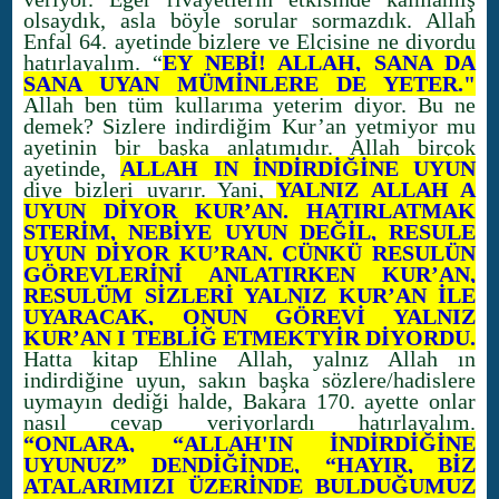
olsaydık, asla böyle sorular sormazdık. Allah
Enfal 64. ayetinde bizlere ve Elçisine ne diyordu
hatırlayalım. “
EY NEBİ! ALLAH, SANA DA
SANA UYAN MÜMİNLERE DE YETER."
Allah ben tüm kullarıma yeterim diyor. Bu ne
demek? Sizlere indirdiğim Kur’an yetmiyor mu
ayetinin bir başka anlatımıdır. Allah birçok
ayetinde,
ALLAH IN İNDİRDİĞİNE UYUN
diye bizleri uyarır. Yani,
YALNIZ ALLAH A
UYUN DİYOR KUR’AN. HATIRLATMAK
STERİM, NEBİYE UYUN DEĞİL, RESULE
UYUN DİYOR KU’RAN. ÇÜNKÜ RESULÜN
GÖREVLERİNİ ANLATIRKEN KUR’AN,
RESULÜM SİZLERİ YALNIZ KUR’AN İLE
UYARACAK, ONUN GÖREVİ YALNIZ
KUR’AN I TEBLİĞ ETMEKTYİR DİYORDU.
Hatta kitap Ehline Allah, yalnız Allah ın
indirdiğine uyun, sakın başka sözlere/hadislere
uymayın dediği halde, Bakara 170. ayette onlar
nasıl cevap veriyorlardı hatırlayalım.
“ONLARA, “ALLAH'IN İNDİRDİĞİNE
UYUNUZ” DENDİĞİNDE, “HAYIR, BİZ
ATALARIMIZI ÜZERİNDE BULDUĞUMUZ