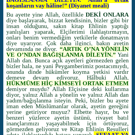
koşanların vay hâline!” (Diyanet meali)
Bu ayette yine Allah, özellikle
DEKİ ONLARA
diye başlayarak, bizzat kendisinin, bizler gibi bir
insan olduğunu, sakın kitap Ehlinin yaptığı
yanlışları yaparak, Elçilerimi ilahlaştırmayın,
onları benim vermediğim yetkilerle donatmayın
diye uyarıyor. Çok daha ilginci, bakın ayetin
devamında ne diyor.
“ARTIK O’NA YÖNELİN
VE O’NDAN BAĞIŞLANMA DİLEYİN.”
Yani
Allah dan. Bunca açık ayetleri görmezden gelen
bizler hala, ne yani Peygamberimiz postacımıydı,
onunda dinde hükümler koyma yetkisi vardır
demeye devam ediyoruz. Hâlbuki Allah,
HÜKMÜME HİÇ KİMSEYİ ORTAK ETMEM
demiyor muydu? Allah Elçisine deki kullarıma
diyor, yalnız Allah a yönelin ve yalnız Allah dan
yadım/bağışlanma isteyin. Peki, bizler bu ayete
iman eden Müslümanlar olarak, ayetin gereğini
yerine getiriyor muyuz? Elbette hayır, bu ve
benzeri yüzlerce ayetin üstünü, rivayet batıl
inançlarımızı yaşayabilmek için örtüyoruz,
görmezden geliyoruz ve Kitap Ehlinin Resulleri
adeta ilahlaştırdığı hatayı yaparak,
ŞEFAAT YA