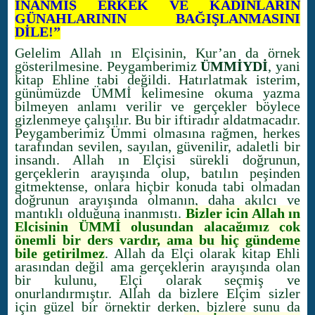
İNANMIŞ ERKEK VE KADINLARIN
GÜNAHLARININ BAĞIŞLANMASINI
DİLE!”
Gelelim Allah ın Elçisinin, Kur’an da örnek
gösterilmesine. Peygamberimiz
ÜMMİYDİ
, yani
kitap Ehline tabi değildi. Hatırlatmak isterim,
günümüzde ÜMMİ kelimesine okuma yazma
bilmeyen anlamı verilir ve gerçekler böylece
gizlenmeye çalışılır. Bu bir iftiradır aldatmacadır.
Peygamberimiz Ümmi olmasına rağmen, herkes
tarafından sevilen, sayılan, güvenilir, adaletli bir
insandı. Allah ın Elçisi sürekli doğrunun,
gerçeklerin arayışında olup, batılın peşinden
gitmektense, onlara hiçbir konuda tabi olmadan
doğrunun arayışında olmanın, daha akılcı ve
mantıklı olduğuna inanmıştı.
Bizler için Allah ın
Elçisinin ÜMMİ oluşundan alacağımız çok
önemli bir ders vardır, ama bu hiç gündeme
bile getirilmez
. Allah da Elçi olarak kitap Ehli
arasından değil ama gerçeklerin arayışında olan
bir kulunu, Elçi olarak seçmiş ve
onurlandırmıştır. Allah da bizlere Elçim sizler
için güzel bir örnektir derken, bizlere şunu da