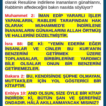
olarak Resulüne indirilene inananların günahlarını,
Rabbimin affedeceğini bakın nasılda söylüyor?
Muhammet 2:
İMAN EDİP YARARLI İŞLER
YAPANLARIN, RABLERİ TARAFINDAN HAK
OLARAK MUHAMMED'E İNDİRİLENE
İNANANLARIN GÜNAHLARINI ALLAH ÖRTMÜŞ
VE HALLERİNİ DÜZELTMİŞTİR.
İsra 88:
DE Kİ: "YEMİN EDERİM EĞER
İNSANLAR VE CİNLER BU KUR'AN'IN
BENZERİNİ GETİRMEK ÜZERE
TOPLANSALAR, BİRBİRLERİNE YARDIMCI
BİLE OLSALAR ONUN BİR BENZERİNİ
GETİREMEZLER.
Bakara 2:
BU, KENDİSİNDE ŞÜPHE OLMAYAN,
MUTTAKİLER İÇİN YOL GÖSTERİCİ BİR
KİTAPTIR.
Enbiya 10:
AND OLSUN, SİZE ÖYLE BİR KİTAP
İNDİRDİK Kİ, BÜTÜN ŞAN VE ŞEREFİNİZ
ONDADIR. HÂLÂ AKILLANMAYACAK MISINIZ?