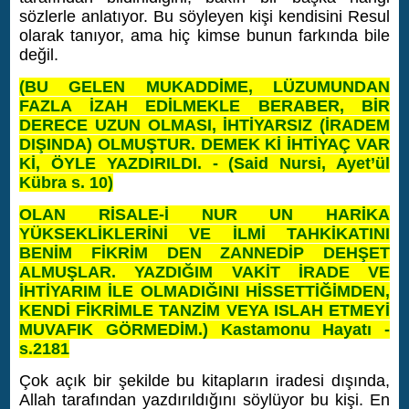
sözlerle anlatıyor. Bu söyleyen kişi kendisini Resul
olarak tanıyor, ama hiç kimse bunun farkında bile
değil.
(BU GELEN MUKADDİME, LÜZUMUNDAN
FAZLA İZAH EDİLMEKLE BERABER, BİR
DERECE UZUN OLMASI, İHTİYARSIZ (İRADEM
DIŞINDA) OLMUŞTUR. DEMEK Kİ İHTİYAÇ VAR
Kİ, ÖYLE YAZDIRILDI. - (Said Nursi, Ayet’ül
Kübra s. 10)
OLAN RİSALE-İ NUR UN HARİKA
YÜKSEKLİKLERİNİ VE İLMİ TAHKİKATINI
BENİM FİKRİM DEN ZANNEDİP DEHŞET
ALMUŞLAR.
YAZDIĞIM VAKİT İRADE VE
İHTİYARIM İLE OLMADIĞINI HİSSETTİĞİMDEN,
KENDİ FİKRİMLE TANZİM VEYA ISLAH ETMEYİ
MUVAFIK GÖRMEDİM.) Kastamonu Hayatı -
s.2181
Çok açık bir şekilde bu kitapların iradesi dışında,
Allah tarafından yazdırıldığını söylüyor bu kişi. En