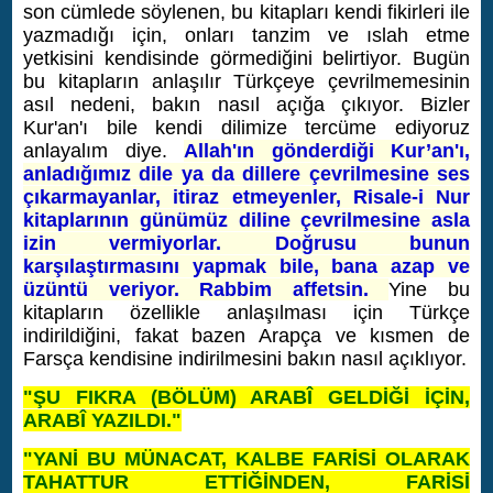
son cümlede söylenen, bu kitapları kendi fikirleri ile
yazmadığı için, onları tanzim ve ıslah etme
yetkisini kendisinde görmediğini belirtiyor. Bugün
bu kitapların anlaşılır Türkçeye çevrilmemesinin
asıl nedeni, bakın nasıl açığa çıkıyor. Bizler
Kur'an'ı bile kendi dilimize tercüme ediyoruz
anlayalım diye.
Allah'ın gönderdiği Kur’an'ı,
anladığımız dile ya da dillere çevrilmesine ses
çıkarmayanlar, itiraz etmeyenler, Risale-i Nur
kitaplarının günümüz diline çevrilmesine asla
izin vermiyorlar. Doğrusu bunun
karşılaştırmasını yapmak bile, bana azap ve
üzüntü veriyor. Rabbim affetsin.
Yine bu
kitapların özellikle anlaşılması için Türkçe
indirildiğini, fakat bazen Arapça ve kısmen de
Farsça kendisine indirilmesini bakın nasıl açıklıyor.
"ŞU FIKRA (BÖLÜM) ARABÎ GELDİĞİ İÇİN,
ARABÎ YAZILDI."
"YANİ BU MÜNACAT, KALBE FARİSİ OLARAK
TAHATTUR ETTİĞİNDEN, FARİSİ