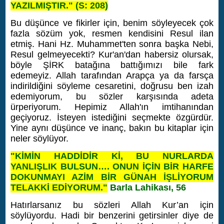
YAZILMIŞTIR." (S: 208)
Bu düşünce ve fikirler için, benim söyleyecek çok
fazla sözüm yok, resmen kendisini Resul ilan
etmiş. Hani Hz. Muhammet'ten sonra başka Nebi,
Resul gelmeyecekti? Kur'an'dan habersiz olursak,
böyle ŞİRK batağına battığımızı bile fark
edemeyiz. Allah tarafından Arapça ya da farsça
indirildiğini söyleme cesaretini, doğrusu ben izah
edemiyorum, bu sözler karşısında adeta
ürperiyorum. Hepimiz Allah'ın imtihanından
geçiyoruz. İsteyen istediğini seçmekte özgürdür.
Yine aynı düşünce ve inanç, bakın bu kitaplar için
neler söylüyor.
"KİMİN HADDİDİR Kİ, BU NURLARDA
YANLIŞLIK BULSUN…. ONUN İÇİN BİR HARFE
DOKUNMAYI AZİM BİR GÜNAH İŞLİYORUM
TELAKKİ EDİYORUM."
Barla Lahikası, 56
Hatırlarsanız bu sözleri Allah Kur’an için
söylüyordu. Hadi bir benzerini getirsinler diye de