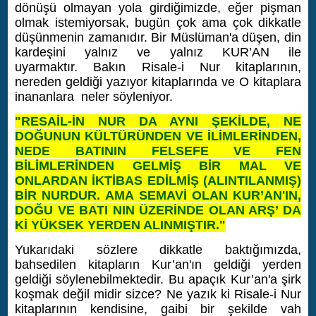
dönüşü olmayan yola girdiğimizde, eğer pişman
olmak istemiyorsak, bugün çok ama çok dikkatle
düşünmenin zamanıdır. Bir Müslüman'a düşen, din
kardeşini yalnız ve yalnız KUR’AN ile
uyarmaktır.
Bakın Risale-i Nur kitaplarının,
nereden geldiği yazıyor kitaplarında ve O kitaplara
inananlara neler söyleniyor.
"RESAİL-İN NUR DA AYNI ŞEKİLDE, NE
DOĞUNUN KÜLTÜRÜNDEN VE İLİMLERİNDEN,
NEDE BATININ FELSEFE VE FEN
BİLİMLERİNDEN GELMİŞ BİR MAL VE
ONLARDAN İKTİBAS EDİLMİŞ (ALINTILANMIŞ)
BİR NURDUR. AMA SEMAVİ OLAN KUR’AN'IN,
DOĞU VE BATI NIN ÜZERİNDE OLAN ARŞ’ DA
Kİ YÜKSEK YERDEN ALINMIŞTIR."
Yukarıdaki sözlere dikkatle baktığımızda,
bahsedilen kitapların Kur’an'ın geldiği yerden
geldiği söylenebilmektedir. Bu apaçık Kur’an'a şirk
koşmak değil midir sizce?
Ne yazık ki Risale-i Nur
kitaplarının kendisine, gaibi bir şekilde vah