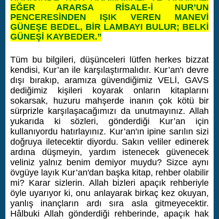
EĞER ARARSA RİSALE-İ NUR’UN
PENCERESİNDEN IŞIK VEREN MANEVİ
GÜNEŞE BEDEL, BİR LAMBAYI BULUR; BELKİ
GÜNEŞİ KAYBEDER.”
Tüm bu bilgileri, düşünceleri lütfen herkes bizzat
kendisi, Kur’an ile karşılaştırmalıdır. Kur’an'ı devre
dışı bırakıp, aramıza güvendiğimiz VELİ, GAVS
dediğimiz kişileri koyarak onların kitaplarını
sokarsak, huzuru mahşerde inanın çok kötü bir
sürprizle karşılaşacağımızı da unutmayınız. Allah
yukarıda ki sözleri, gönderdiği Kur’an için
kullanıyordu hatırlayınız. Kur’an'ın ipine sarılın sizi
doğruya iletecektir diyordu. Sakın veliler edinerek
ardına düşmeyin, yardım istenecek güvenecek
veliniz yalnız benim demiyor muydu? Sizce aynı
övgüye layık Kur’an'dan başka kitap, rehber olabilir
mi? Karar sizlerin.
Allah bizleri apaçık rehberiyle
öyle uyarıyor ki, onu anlayarak birkaç kez okuyan,
yanlış inançların ardı sıra asla gitmeyecektir.
Hâlbuki Allah gönderdiği rehberinde, apaçık hak