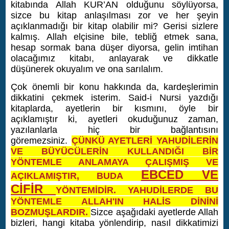
kitabında Allah KUR’AN olduğunu söylüyorsa,
sizce bu kitap anlaşılması zor ve her şeyin
açıklanmadığı bir kitap olabilir mi? Gerisi sizlere
kalmış. Allah elçisine bile, tebliğ etmek sana,
hesap sormak bana düşer diyorsa, gelin imtihan
olacağımız kitabı, anlayarak ve dikkatle
düşünerek okuyalım ve ona sarılalım.
Çok önemli bir konu hakkında da, kardeşlerimin
dikkatini çekmek isterim. Said-i Nursi yazdığı
kitaplarda, ayetlerin bir kısmını, öyle bir
açıklamıştır ki, ayetleri okuduğunuz zaman,
yazılanlarla hiç bir bağlantısını
göremezsiniz.
ÇÜNKÜ AYETLERİ YAHUDİLERİN
VE BÜYÜCÜLERİN KULLANDIĞI BİR
YÖNTEMLE ANLAMAYA ÇALIŞMIŞ VE
EBCED VE
AÇIKLAMIŞTIR, BUDA
CİFİR
YÖNTEMİDİR. YAHUDİLERDE BU
YÖNTEMLE ALLAH'IN HALİS DİNİNİ
BOZMUŞLARDIR.
Sizce aşağıdaki ayetlerde Allah
bizleri, hangi kitaba yönlendirip, nasıl dikkatimizi