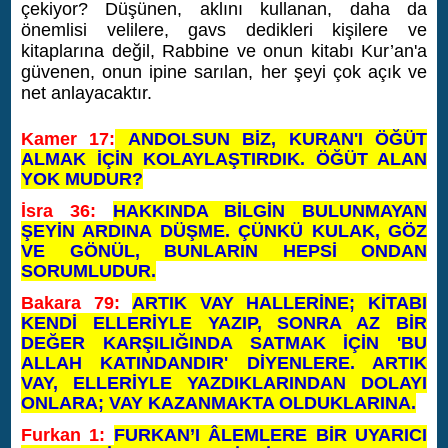
çekiyor? Düşünen, aklını kullanan, daha da
önemlisi velilere, gavs dedikleri kişilere ve
kitaplarına değil, Rabbine ve onun kitabı Kur’an'a
güvenen, onun ipine sarılan, her şeyi çok açık ve
net anlayacaktır.
Kamer 17:
ANDOLSUN BİZ, KURAN'I ÖĞÜT
ALMAK İÇİN KOLAYLAŞTIRDIK. ÖĞÜT ALAN
YOK MUDUR?
İsra 36:
HAKKINDA BİLGİN BULUNMAYAN
ŞEYİN ARDINA DÜŞME. ÇÜNKÜ KULAK, GÖZ
VE GÖNÜL, BUNLARIN HEPSİ ONDAN
SORUMLUDUR.
Bakara 79:
ARTIK VAY HALLERİNE; KİTABI
KENDİ ELLERİYLE YAZIP, SONRA AZ BİR
DEĞER KARŞILIĞINDA SATMAK İÇİN 'BU
ALLAH KATINDANDIR' DİYENLERE. ARTIK
VAY, ELLERİYLE YAZDIKLARINDAN DOLAYI
ONLARA; VAY KAZANMAKTA OLDUKLARINA.
Furkan 1:
FURKAN’I ÂLEMLERE BİR UYARICI