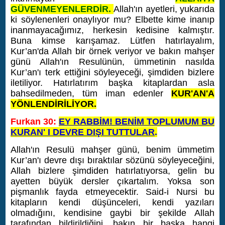
GÜVENMEYENLERDİR.
Allah'ın ayetleri, yukarıda
ki söylenenleri onaylıyor mu? Elbette kime inanıp
inanmayacağımız, herkesin kedisine kalmıştır.
Buna kimse karışamaz. Lütfen hatırlayalım,
Kur’an'da Allah bir örnek veriyor ve bakın mahşer
günü Allah'ın Resulünün, ümmetinin nasılda
Kur’an'ı terk ettiğini söyleyeceği, şimdiden bizlere
iletiliyor. Hatırlatırım başka kitaplardan asla
bahsedilmeden, tüm iman edenler
KUR'AN'A
YÖNLENDİRİLİYOR.
Furkan 30:
EY RABBİM! BENİM TOPLUMUM BU
KURAN' I DEVRE DIŞI TUTTULAR
.
Allah'ın Resulü mahşer günü, benim ümmetim
Kur’an'ı devre dışı bıraktılar sözünü söyleyeceğini,
Allah bizlere şimdiden hatırlatıyorsa, gelin bu
ayetten büyük dersler çıkartalım. Yoksa son
pişmanlık fayda etmeyecektir.
Said-i Nursi bu
kitapların kendi düşünceleri, kendi yazıları
olmadığını, kendisine gaybi bir şekilde Allah
tarafından bildirildiğini, bakın bir başka hangi