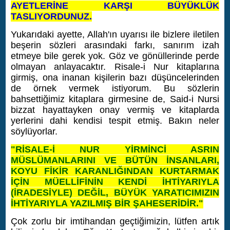
AYETLERİNE KARŞI BÜYÜKLÜK
TASLIYORDUNUZ.
Yukarıdaki ayette, Allah'ın uyarısı ile bizlere iletilen
beşerin sözleri arasındaki farkı, sanırım izah
etmeye bile gerek yok. Göz ve gönüllerinde perde
olmayan anlayacaktır.
Risale-i Nur kitaplarına
girmiş, ona inanan kişilerin bazı düşüncelerinden
de örnek vermek istiyorum. Bu sözlerin
bahsettiğimiz kitaplara girmesine de, Said-i Nursi
bizzat hayattayken onay vermiş ve kitaplarda
yerlerini dahi kendisi tespit etmiş. Bakın neler
söylüyorlar.
"RİSALE-İ NUR YİRMİNCİ ASRIN
MÜSLÜMANLARINI VE BÜTÜN İNSANLARI,
KOYU FİKİR KARANLIĞINDAN KURTARMAK
İÇİN MÜELLİFİNİN KENDİ İHTİYARIYLA
(İRADESİYLE) DEĞİL, BÜYÜK YARATICIMIZIN
İHTİYARIYLA YAZILMIŞ BİR ŞAHESERİDİR."
Çok zorlu bir imtihandan geçtiğimizin, lütfen artık