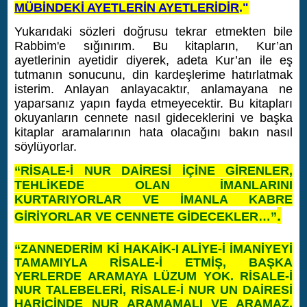
MÜBİNDEKİ AYETLERİN AYETLERİDİR
."
Yukarıdaki sözleri doğrusu tekrar etmekten bile
Rabbim'e sığınırım. Bu kitapların, Kur’an
ayetlerinin ayetidir diyerek, adeta Kur’an ile eş
tutmanın sonucunu, din kardeşlerime hatırlatmak
isterim. Anlayan anlayacaktır, anlamayana ne
yaparsanız yapın fayda etmeyecektir.
Bu kitapları
okuyanların cennete nasıl gideceklerini ve başka
kitaplar aramalarının hata olacağını bakın nasıl
söylüyorlar.
“RİSALE-İ NUR DAİRESİ İÇİNE GİRENLER,
TEHLİKEDE OLAN İMANLARINI
KURTARIYORLAR VE İMANLA KABRE
.
GİRİYORLAR VE CENNETE GİDECEKLER…”
“ZANNEDERİM Kİ HAKAİK-I ALİYE-İ İMANİYEYİ
TAMAMIYLA RİSALE-İ ETMİŞ, BAŞKA
YERLERDE ARAMAYA LÜZUM YOK.
RİSALE-İ
NUR TALEBELERİ, RİSALE-İ NUR UN DAİRESİ
HARİCİNDE NUR ARAMAMALI VE ARAMAZ.