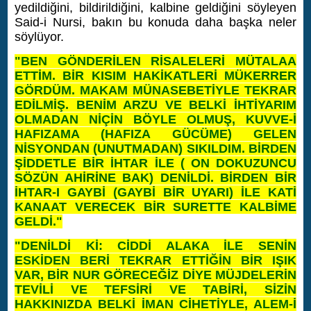
yedildiğini, bildirildiğini, kalbine geldiğini söyleyen
Said-i Nursi, bakın bu konuda daha başka neler
söylüyor.
"BEN GÖNDERİLEN RİSALELERİ MÜTALAA
ETTİM. BİR KISIM HAKİKATLERİ MÜKERRER
GÖRDÜM. MAKAM MÜNASEBETİYLE TEKRAR
EDİLMİŞ. BENİM ARZU VE BELKİ İHTİYARIM
OLMADAN NİÇİN BÖYLE OLMUŞ, KUVVE-İ
HAFIZAMA (HAFIZA GÜCÜME) GELEN
NİSYONDAN (UNUTMADAN) SIKILDIM. BİRDEN
ŞİDDETLE BİR İHTAR İLE ( ON DOKUZUNCU
SÖZÜN AHİRİNE BAK) DENİLDİ.
BİRDEN BİR
İHTAR-I GAYBİ (GAYBİ BİR UYARI) İLE KATİ
KANAAT VERECEK BİR SURETTE KALBİME
GELDİ."
"DENİLDİ Kİ: CİDDİ ALAKA İLE SENİN
ESKİDEN BERİ TEKRAR ETTİĞİN BİR IŞIK
VAR, BİR NUR GÖRECEĞİZ DİYE MÜJDELERİN
TEVİLİ VE TEFSİRİ VE TABİRİ, SİZİN
HAKKINIZDA BELKİ İMAN CİHETİYLE, ALEM-İ