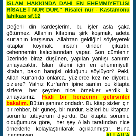
İSLAM HAKKINDA DAHİ EN EHEMMİYETLİSİ
RİSALE-İ NUR DUR."
Risalei nur - Kastamonu
lahikası sf.12
Değerli din kardeşlerim, bu işler asla şaka
götürmez. Allah'ın kitabına şirk koşmak, adeta
Kur’an'ın karşısına, Allah'tan geldiğini söyleyerek
kitaplar koymak, insanı dinden çıkartır,
cehennemin kalıcılarından yapar.
Son cümlenin
üzerinde biraz düşünen, yapılan yanlışı sanırım
anlayacaktır. İslam âlemi için en ehemmiyetli
kitabın, bakın hangisi olduğunu söylüyor? Peki,
Allah Kur’an'da onlarca, yüzlerce kez ne diyordu
bizlere? Yalnız Kur’an'ın ipine sarılın bu kitapta
sizlere, her şeyden nice örnekler verdik ki
anlayasınız.
Hadi bir benzerini getirsinler
bakalım.
Bütün şanınız ondadır. Bu kitap sizler için
bir rehber, bir güneş, bir nurdur. Sizleri bu kitaptan
sorumlu tutuyorum diyordu. Bu kitapta sorumlu
olduğumuza göre, her şey Allah tarafından nice
örneklerle kolaylaştırılarak açıklanmıştır. Buna
inanmayan
ALLAH'A