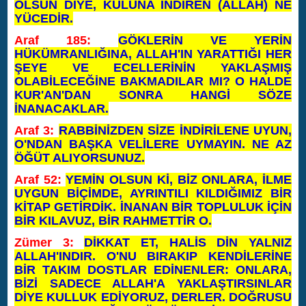
OLSUN DİYE, KULUNA İNDİREN (ALLAH) NE
YÜCEDİR.
Araf 185:
GÖKLERİN VE YERİN
HÜKÜMRANLIĞINA, ALLAH'IN YARATTIĞI HER
ŞEYE VE ECELLERİNİN YAKLAŞMIŞ
OLABİLECEĞİNE BAKMADILAR MI? O HALDE
KUR'AN'DAN SONRA HANGİ SÖZE
İNANACAKLAR.
Araf 3:
RABBİNİZDEN SİZE İNDİRİLENE UYUN,
O'NDAN BAŞKA VELİLERE UYMAYIN. NE AZ
ÖĞÜT ALIYORSUNUZ.
Araf 52:
YEMİN OLSUN Kİ, BİZ ONLARA, İLME
UYGUN BİÇİMDE, AYRINTILI KILDIĞIMIZ BİR
KİTAP GETİRDİK. İNANAN BİR TOPLULUK İÇİN
BİR KILAVUZ, BİR RAHMETTİR O.
Zümer 3:
DİKKAT ET, HALİS DİN YALNIZ
ALLAH'INDIR. O'NU BIRAKIP KENDİLERİNE
BİR TAKIM DOSTLAR EDİNENLER: ONLARA,
BİZİ SADECE ALLAH'A YAKLAŞTIRSINLAR
DİYE KULLUK EDİYORUZ, DERLER. DOĞRUSU