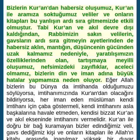
Bizlerin Kur’an'dan habersiz oluşumuz, Kur’an
ile aramıza soktuğumuz veliler ve onların
kitapları bu yanlışın ardı sıra gitmemizde etkili
olmuştur. Tabi Kur’an ve akıl devre dışı
kaldığından, Rabbimizin sakın velilerin,
gavsların ardı sıra gitmeyin ayetlerinden de
habersiz aklın, mantığın, düşüncenin gücünden
uzak kalmamız nedeniyle, yaratılışımızın
özelliklerinden olan, tartışmaya meyilli
oluşumuz, nefsimizdeki zayıflıklar, aceleci
olmamız, bizlerin din ve iman adına büyük
hatalar yapmamıza neden oluyor.
Eğer Allah
bizlerin bu Dünya da imtihanda olduğumuzu
söylüyorsa, imtihanımızında Kur'an'dan olacağını
bildiriyorsa, her iman eden müslüman kendi
imtihanı için çaba göstermeli, kendi imtihanını asla
başkalarına havale etmeden, kendisi bizzat Kur’an
ve akıl ekseninde imtihanını vermelidir.
Kur’an ile
doğru bir bağ kuramayan bizler edindiğimiz veli,
gavs dediğimiz kişi ve onların kitapları ile Allah'ın
kitabı arasında inanılmaz yüksek bir duvar