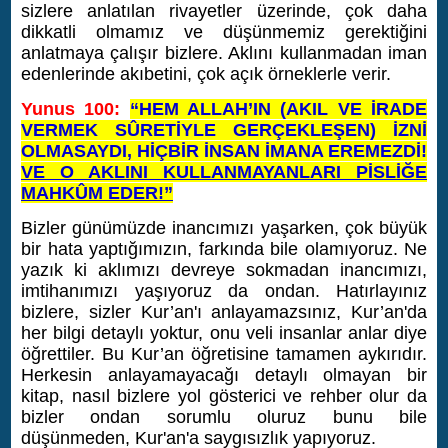
sizlere anlatılan rivayetler üzerinde, çok daha
dikkatli olmamız ve düşünmemiz gerektiğini
anlatmaya çalışır bizlere. Aklını kullanmadan iman
edenlerinde akıbetini, çok açık örneklerle verir.
Yunus 100:
“HEM ALLAH’IN (AKIL VE İRADE
VERMEK SÛRETİYLE GERÇEKLEŞEN) İZNİ
OLMASAYDI, HİÇBİR İNSAN İMANA EREMEZDİ!
VE O AKLINI KULLANMAYANLARI PİSLİĞE
MAHKÛM EDER!”
Bizler günümüzde inancımızı yaşarken, çok büyük
bir hata yaptığımızın, farkında bile olamıyoruz. Ne
yazık ki aklımızı devreye sokmadan inancımızı,
imtihanımızı yaşıyoruz da ondan. Hatırlayınız
bizlere, sizler Kur’an'ı anlayamazsınız, Kur’an'da
her bilgi detaylı yoktur, onu veli insanlar anlar diye
öğrettiler. Bu Kur’an öğretisine tamamen aykırıdır.
Herkesin anlayamayacağı detaylı olmayan bir
kitap, nasıl bizlere yol gösterici ve rehber olur da
bizler ondan sorumlu oluruz bunu bile
düşünmeden, Kur'an'a saygısızlık yapıyoruz.