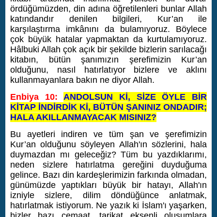
ördüğümüzden, din adına öğretilenleri bunlar Allah
katındandır denilen bilgileri, Kur’an ile
karşılaştırma imkânını da bulamıyoruz. Böylece
çok büyük hatalar yapmaktan da kurtulamıyoruz.
Hâlbuki Allah çok açık bir şekilde bizlerin sarılacağı
kitabın, bütün şanımızın şerefimizin Kur’an
olduğunu, nasıl hatırlatıyor bizlere ve aklını
kullanmayanlara bakın ne diyor Allah.
Enbiya 10:
ANDOLSUN Kİ, SİZE ÖYLE BİR
KİTAP İNDİRDİK Kİ, BÜTÜN ŞANINIZ ONDADIR;
HALA AKILLANMAYACAK MISINIZ?
Bu ayetleri indiren ve tüm şan ve şerefimizin
Kur’an olduğunu söyleyen Allah'ın sözlerini, hala
duymazdan mı geleceğiz?
Tüm bu yazdıklarımı,
neden sizlere hatırlatma gereğini duyduğuma
gelince. Bazı din kardeşlerimizin farkında olmadan,
günümüzde yaptıkları büyük bir hatayı, Allah'ın
izniyle sizlere, dilim döndüğünce anlatmak,
hatırlatmak istiyorum.
Ne yazık ki İslam'ı yaşarken,
bizler bazı cemaat, tarikat eksenli oluşumlara