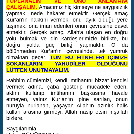
TOPLANALIM VE ONU ANLAMAYA
ÇALIŞALIM.
Amacımız hiç kimseye ne saygısızlık
yapmak, nede hakaret etmektir. Gerçek amaç
Kur’an'ın hakkını vermek, onu layık olduğu yere
taşımak, ona iman edenleri onun çevresine davet
etmektir. Gerçek amaç, Allah'a ulaşan en doğru
yolu bulmak ve din kardeşlerimizle birlikte, bu
doğru yolda güç birliği yapmaktır. O da
bölünmeden Kur’an'ın çevresinde, tek yumruk
olmaktan geçer.
TÜM BU FİTNELERİ İÇİMİZE
SOKANLARIN, YAHUDİLER OLDUĞUNU
LÜTFEN UNUTMAYALIM.
Rabbim cümlemizi, kendi imtihanını bizzat kendisi
vermek adına, çaba gösterip mücadele eden,
aklını kullanıp imtihanını başkasına havale
etmeyen, yalnız Kur’an'ın ipine sarılan, onun
nuruyla nurlanan, yaşayan Allah'ın azınlık halis
kulları arasına girmeyi, Allah nasip etsin inşallah
bizlere.
Saygılarımla