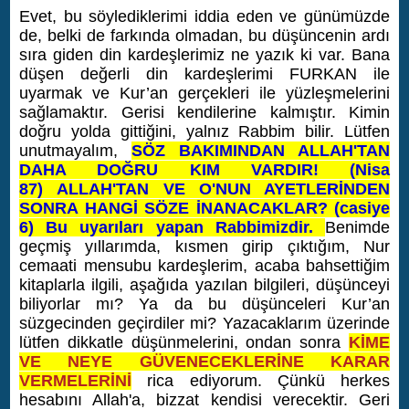
Evet, bu söylediklerimi iddia eden ve günümüzde
de, belki de farkında olmadan, bu düşüncenin ardı
sıra giden din kardeşlerimiz ne yazık ki var. Bana
düşen değerli din kardeşlerimi FURKAN ile
uyarmak ve Kur’an gerçekleri ile yüzleşmelerini
sağlamaktır. Gerisi kendilerine kalmıştır. Kimin
doğru yolda gittiğini, yalnız Rabbim bilir. Lütfen
unutmayalım,
SÖZ BAKIMINDAN ALLAH'TAN
DAHA DOĞRU KIM VARDIR! (Nisa
87) ALLAH'TAN VE O'NUN AYETLERİNDEN
SONRA HANGİ SÖZE İNANACAKLAR? (casiye
6) Bu uyarıları yapan Rabbimizdir.
Benimde
geçmiş yıllarımda, kısmen girip çıktığım, Nur
cemaati mensubu kardeşlerim, acaba bahsettiğim
kitaplarla ilgili, aşağıda yazılan bilgileri, düşünceyi
biliyorlar mı? Ya da bu düşünceleri Kur’an
süzgecinden geçirdiler mi? Yazacaklarım üzerinde
lütfen dikkatle düşünmelerini, ondan sonra
KİME
VE NEYE GÜVENECEKLERİNE KARAR
VERMELERİNİ
rica ediyorum. Çünkü herkes
hesabını Allah'a, bizzat kendisi verecektir. Geri