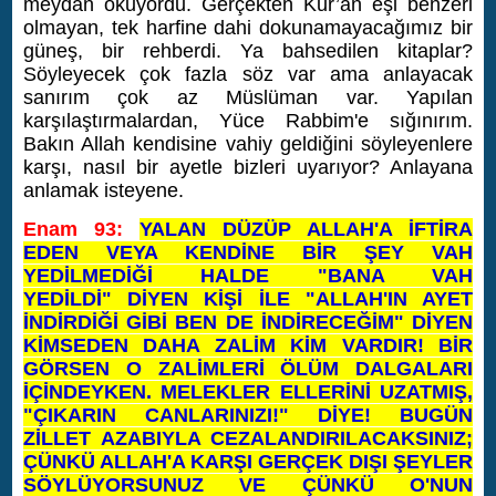
meydan okuyordu. Gerçekten Kur’an eşi benzeri
olmayan, tek harfine dahi dokunamayacağımız bir
güneş, bir rehberdi. Ya bahsedilen kitaplar?
Söyleyecek çok fazla söz var ama anlayacak
sanırım çok az Müslüman var. Yapılan
karşılaştırmalardan, Yüce Rabbim'e sığınırım.
Bakın Allah kendisine vahiy geldiğini söyleyenlere
karşı, nasıl bir ayetle bizleri uyarıyor? Anlayana
anlamak isteyene.
Enam 93:
YALAN DÜZÜP ALLAH'A İFTİRA
EDEN VEYA KENDİNE BİR ŞEY VAH
YEDİLMEDİĞİ HALDE "BANA VAH
YEDİLDİ" DİYEN KİŞİ İLE "ALLAH'IN AYET
İNDİRDİĞİ GİBİ BEN DE İNDİRECEĞİM" DİYEN
KİMSEDEN DAHA ZALİM KİM VARDIR! BİR
GÖRSEN O ZALİMLERİ ÖLÜM DALGALARI
İÇİNDEYKEN. MELEKLER ELLERİNİ UZATMIŞ,
"ÇIKARIN CANLARINIZI!" DİYE! BUGÜN
ZİLLET AZABIYLA CEZALANDIRILACAKSINIZ;
ÇÜNKÜ ALLAH'A KARŞI GERÇEK DIŞI ŞEYLER
SÖYLÜYORSUNUZ VE ÇÜNKÜ O'NUN