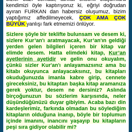
kendimizi öyle kaptırıyoruz ki, eğriyi doğrudan
ayıran FURKAN dan habersiz oluşumuz, bizim
yaptığımız affedilmeyecek,
ÇOK AMA ÇOK
BÜYÜK
yanlışı fark etmemizi önlüyor.
Sizlere şöyle bir teklifte bulunsam ve desem ki,
sizlere Kur’an'ı aratmayacak, Kur’an'ın geldiği
yerden gelen bilgileri içeren bir kitap var
elimde desem. Hatta elimdeki kitap,
Kur’an
ayetlerinin ayetidir
ve gelin onu okuyalım,
çünkü sizler Kur'an'ı anlayamazsınız ama bu
kitabı okuyunca anlayacaksınız, bu kitapları
okuduğunuzda imanla kabre girip, cennete
gireceksiniz, bu kitaptan başka kitap aramanıza
gerek yoktur, desem ne dersiniz? Aslında
birçoğunuzun bu sözlerim karşısında, neler
düşündüğünüzü duyar gibiyim.
Acaba bazı din
kardeşlerimiz, farkında olmadan bu söylediğim
kitapların olduğuna inanıp, böyle bir toplumun
içinde imanını, inancını yaşayıp bu kitapların
peşi sıra gidiyor olabilir mi?