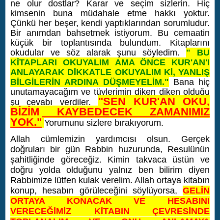
ne olur dostlar? Karar ve seçim sizlerin. Hiç
kimsenin buna müdahale etme hakkı yoktur.
Çünkü her beşer, kendi yaptıklarından sorumludur.
Bir anımdan bahsetmek istiyorum. Bu cemaatin
küçük bir toplantısında bulundum. Kitaplarını
okudular ve söz alarak şunu söyledim.
" BU
KİTAPLARI OKUYALIM AMA ÖNCE KUR'AN'I
ANLAYARAK DİKKATLE OKUYALIM Kİ, YANLIŞ
BİLGİLERİN ARDINA DÜŞMEYELİM."
Bana hiç
unutamayacağım ve tüylerimin diken diken olduğu
"SEN KUR'AN OKU,
şu cevabı verdiler.
BİZİM KAYBEDECEK ZAMANIMIZ
YOK."
Yorumunu sizlere bırakıyorum.
Allah cümlemizin yardımcısı olsun. Gerçek
doğruları bir gün Rabbin huzurunda, Resulünün
şahitliğinde göreceğiz. Kimin takvaca üstün ve
doğru yolda olduğunu yalnız ben bilirim diyen
Rabbimize lütfen kulak verelim. Allah ortaya kitabın
konup, hesabın görüleceğini söylüyorsa,
GELİN
ORTAYA KONACAK VE HESABINI
VERECEĞİMİZ KİTABIN ÇEVRESİNDE