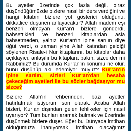
Bu ayetler üzerinde çok fazla değil, biraz
düşündüğümüzde bizlere nasıl bir ders verdiğini ve
hangi kitabın bizlere yol gösterici olduğunu,
dikkatlice düşünen anlayacaktır?
Allah madem eşi
benzeri olmayan Kur’an'ı bizlere gönderdi,
bahsettikleri ve benzeri kitaplardan asla
bahsetmeden, yalnız Kur’an'ın ipine sarılın diye
öğüt verdi, o zaman yine Allah katından geldiği
söylenen Risale-i Nur kitaplarını, bu kitaplar daha
açıklayıcı, anlaşılır bu kitaplara bakın, sizce der mi
Rabbimiz? Bu durumda Kur’an'ın konumu ne olur,
bunu düşünüp akıl edemiyor muyuz?
Kur’an'ın
ipine sarılın, sizleri Kur’an'dan hesaba
çekeceğim ayetleri ile bu sözler bağdaşıyor mu
sizce?
Sizlere Allah'ın rehberinden, bazı ayetler
hatırlatmak istiyorum son olarak. Acaba Allah
bizleri, Kur’an dışından gelen tehlikeler için nasıl
uyarıyor? Tüm bunları aramak bulmak ve üzerinde
düşünmek bizlere düşer. Eğer bu Dünyada imtihan
olduğumuza inanıyorsak, imtihan olacağımız