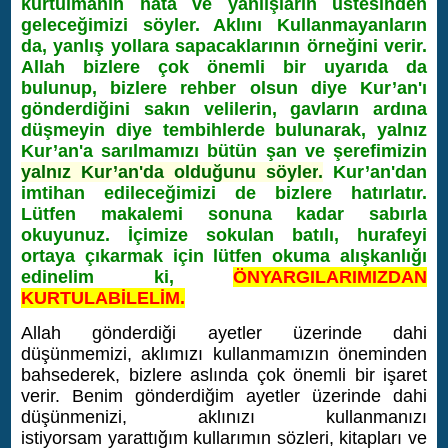
kurtulmanın hata ve yanlışların üstesinden
geleceğimizi söyler. Aklını Kullanmayanların
da, yanlış yollara sapacaklarının örneğini verir.
Allah bizlere çok önemli bir uyarıda da
bulunup, bizlere rehber olsun diye Kur’an'ı
gönderdiğini sakın velilerin, gavların ardına
düşmeyin diye tembihlerde bulunarak, yalnız
Kur’an'a sarılmamızı bütün şan ve şerefimizin
yalnız Kur’an'da olduğunu söyler
.
Kur’an'dan
imtihan edileceğimizi de bizlere hatırlatır.
Lütfen makalemi sonuna kadar sabırla
okuyunuz. İçimize sokulan batılı, hurafeyi
ortaya çıkarmak için lütfen okuma alışkanlığı
edinelim ki,
ÖNYARGILARIMIZDAN
KURTULABİLELİM.
Allah gönderdiği ayetler üzerinde dahi
düşünmemizi, aklımızı kullanmamızın öneminden
bahsederek, bizlere aslında çok önemli bir işaret
verir. Benim gönderdiğim ayetler üzerinde dahi
düşünmenizi, aklınızı kullanmanızı
istiyorsam yarattığım kullarımın sözleri, kitapları ve