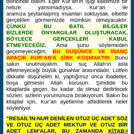
bilincinde olalım. Eğer Kur’an'ın ışığı kalbimize bir
nebze yansımadıysa, Kur’an ile
aramıza şeytanlaşmış insanları soktuysak, elbette
gerçekleri görmemizde mümkün olmayacaktır.
ÇÜNKÜ BU BATIL BİLGİLER
BİZLERDE ÖNYARGILAR OLUŞTURACAK,
BÖYLECE GERÇEKLERİ KABUL
ETMEYECEĞİZ.
Ama şunu söylemeden
geçemeyeceğim,
BU DÜŞÜNCE VE İNANÇ
APAÇIK KUR’AN'A ŞİRK KOŞMAKTIR
.
Bunu
sakın unutmayalım. Bu suç Allah'ın asla
affetmeyeceği büyük günahlar arasındadır. Lütfen
dikkatle düşünelim ki, yaptığımız onca ibadetler,
boşa gitmesin Allah korusun.
Şimdide bu
kitaplarda geçen, bu kadar da olmaz dedirtecek
sözleri, sizlerin yorumunuza bırakıyorum. Bakın bu
kitaplar için, Kur’an ayetlerine atfedilerek neler
söyleniyor.
"RESAİL’İN-NUR DENİLEN OTUZ ÜÇ ADET SÖZ
VE OTUZ ÜÇ ADET MEKTUP VE OTUZ BİR
ADET LEM’ALAR, BU ZAMANDA
KİTAB-I