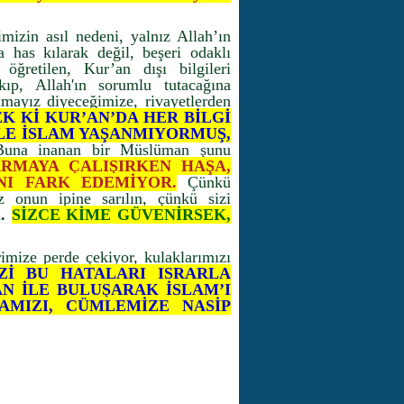
mizin asıl nedeni, yalnız Allah’ın
a has kılarak değil, beşeri odaklı
öğretilen, Kur’an dışı bilgileri
ıp, Allah'ın sorumlu tutacağına
mayız diyeceğimize, rivayetlerden
K Kİ KUR’AN’DA HER BİLGİ
LE İSLAM YAŞANMIYORMUŞ,
Buna inanan bir Müslüman şunu
ARMAYA ÇALIŞIRKEN HAŞA,
NI FARK EDEMİYOR.
Çünkü
z onun ipine sarılın, çünkü sizi
i
.
SİZCE KİME GÜVENİRSEK,
imize perde çekiyor, kulaklarımızı
Zİ BU HATALARI ISRARLA
N İLE BULUŞARAK İSLAM’I
AMIZI, CÜMLEMİZE NASİP