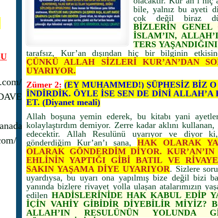
olacaktır. Kur’an’ı hiç
bile, yalnız bu ayeti 
çok değil biraz d
N
BİZLERİN GENEL
İSLAM’IN, ALLA
TERS YAŞANDIĞINI
tarafsız, Kur’an dışından hiç bir bilginin etkisi
U
ÇÜNKÜ ALLAH SİZLERİ KUR’AN’DAN S
UYARIYOR.
s.com/
Zümer 2:
(EY MUHAMMED!) ŞÜPHESİZ BİZ O
İNDİRDİK. ÖYLE İSE SEN DE DİNİ ALLAH’
_DAVET
ET. (Diyanet meali)
Allah boşuna yemin ederek, bu kitabı yani ayetl
anadavet1/
kolaylaştırdım demiyor. Zerre kadar aklını kullanan,
edecektir. Allah Resulünü uyarıyor ve diyor 
com/
gönderdiğim Kur’an’ı sana,
HAK OLARAK YA
OLARAK GÖNDERDİM DİYOR. KUR’AN’IN 
EHLİNİN YAPTIĞI GİBİ BATIL VE RİVAY
SAKIN YAŞAMA DİYE UYARIYOR
. Sizlere so
uyardıysa, bu uyarı ona yapılmış bize değil bizi 
yanında bizlere rivayet yolla ulaşan atalarımızın yaş
edilen
HADİSLERİNİDE HAK KABUL EDİP Y
İÇİN VAHİY GİBİDİR DİYEBİLİR MİYİZ? Bunu
ALLAH’IN RESULÜNÜN YOLUNDA Gİ