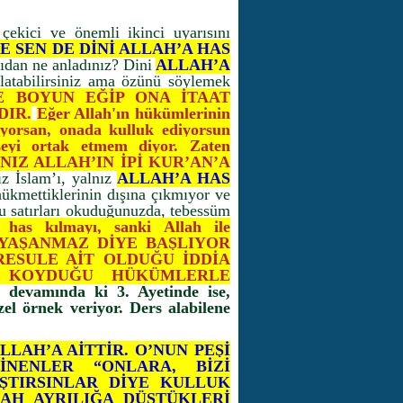
ekici ve önemli ikinci uyarısını
E SEN DE DİNİ ALLAH’A HAS
rıdan ne anladınız? Dini
ALLAH’A
atabilirsiniz ama özünü söylemek
E BOYUN EĞİP ONA İTAAT
DIR.
Eğer Allah'ın hükümlerinin
yorsan, onada kulluk ediyorsun
eyi ortak etmem diyor. Zaten
YALNIZ ALLAH’IN İPİ KUR’AN’A
z İslam’ı, yalnız
ALLAH’A HAS
ükmettiklerinin dışına çıkmıyor ve
bu satırları okuduğunuzda, tebessüm
a has kılmayı, sanki Allah ile
AM YAŞANMAZ DİYE BAŞLIYOR
RESULE AİT OLDUĞU İDDİA
NE KOYDUĞU HÜKÜMLERLE
 devamında ki 3. Ayetinde ise,
el örnek veriyor. Ders alabilene
LLAH’A AİTTİR. O’NUN PEŞİ
İNENLER “ONLARA, BİZİ
ŞTIRSINLAR DİYE KULLUK
LAH AYRILIĞA DÜŞTÜKLERİ