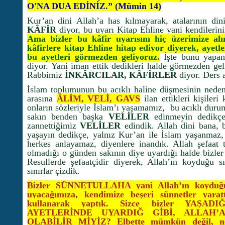
O'NA DUA EDİNİZ.” (Mümin 14)
Kur’an dini Allah’a has kılmayarak, atalarının din
KÂFİR
diyor, bu uyarı Kitap Ehline yani kendilerini
Ama bizler bu kâfir uyarısını hiç üzerimize alı
kâfirlere kitap Ehline hitap ediyor diyerek, ayet
bu ayetleri görmezden geliyoruz.
İşte bunu yapanla
diyor. Yani iman ettik dedikleri halde görmezden gel
Rabbimiz
İNKÂRCILAR, KÂFİRLER
diyor. Ders 
İslam toplumunun bu acıklı haline düşmesinin nede
arasına
ÂLİM, VELİ, GAVS
ilan ettikleri kişileri
onların sözleriyle İslam’ı yaşamamız, bu acıklı du
sakın benden başka
VELİLER
edinmeyin dedikçe 
zannettiğimiz
VELİLER
edindik. Allah dini bana, 
yaşayın dedikçe, yalnız Kur’an ile İslam yaşanmaz, 
herkes anlayamaz, diyenlere inandık. Allah şefaat t
olmadığı o günden sakının diye uyardığı halde bizler V
Resullerde şefaatçidir diyerek, Allah’ın koyduğu s
sınırlar çizdik.
Bizler SÜNNETULLAHA yani Allah’ın koyduğu
uyacağımıza, kendimize beşeri sünnetler yara
kullanarak yaptık. Sizce bizler YAŞA
AYETLERİNDE UYARDIĞ GİBİ, ALLAH’
OLABİLİR MİYİZ? Elbette mümkün değil, ner