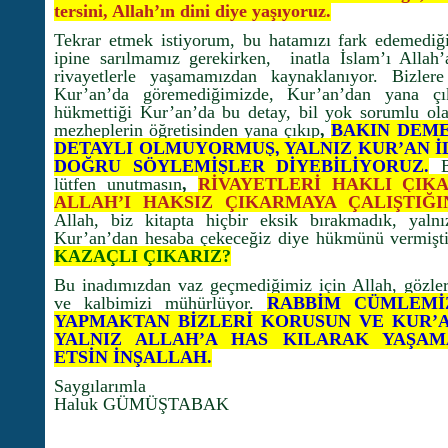
tersini, Allah’ın dini diye yaşıyoruz.
Tekrar etmek istiyorum, bu hatamızı fark edemediği
ipine sarılmamız gerekirken, inatla İslam’ı Allah’
rivayetlerle yaşamamızdan kaynaklanıyor. Bizlere 
Kur’an’da göremediğimizde, Kur’an’dan yana çık
hükmettiği Kur’an’da bu detay, bil yok sorumlu ola
mezheplerin öğretisinden yana çıkıp
,
BAKIN DEME
DETAYLI OLMUYORMUŞ, YALNIZ KUR’AN İ
DOĞRU SÖYLEMİŞLER DİYEBİLİYORUZ.
lütfen unutmasın
,
RİVAYETLERİ HAKLI ÇIK
ALLAH’I HAKSIZ ÇIKARMAYA ÇALIŞTIĞI
Allah, biz kitapta hiçbir eksik bırakmadık, yalnı
Kur’an’dan hesaba çekeceğiz diye hükmünü vermişt
KAZAÇLI ÇIKARIZ?
Bu inadımızdan vaz geçmediğimiz için Allah, gözler
ve kalbimizi mühürlüyor.
RABBİM CÜMLEMİ
YAPMAKTAN BİZLERİ KORUSUN VE KUR’A
YALNIZ ALLAH’A HAS KILARAK YAŞAM
ETSİN İNŞALLAH.
Saygılarımla
Haluk GÜMÜŞTABAK