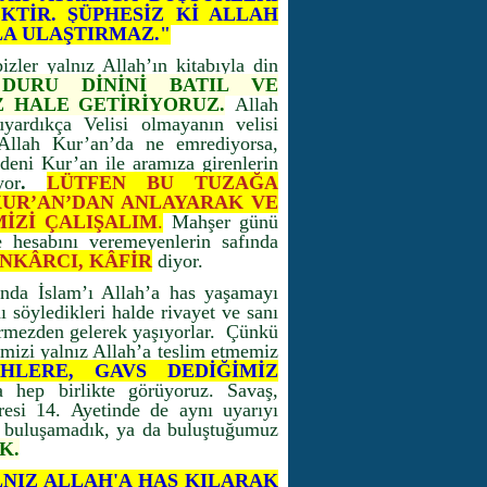
TİR. ŞÜPHESİZ Kİ ALLAH
LA ULAŞTIRMAZ."
izler yalnız Allah’ın kitabıyla din
 DURU DİNİNİ BATIL VE
 HALE GETİRİYORUZ
.
Allah
uyardıkça Velisi olmayanın velisi
Allah Kur’an’da ne emrediyorsa,
edeni Kur’an ile aramıza girenlerin
yor
.
LÜTFEN BU TUZAĞA
UR’AN’DAN ANLAYARAK VE
İZİ ÇALIŞALIM
.
Mahşer günü
e hesabını veremeyenlerin safında
İNKÂRCI, KÂFİR
diyor.
nda İslam’ı Allah’a has yaşamayı
ı söyledikleri halde rivayet ve sanı
 görmezden gelerek yaşıyorlar. Çünkü
mizi yalnız Allah’a teslim etmemiz
YHLERE, GAVS DEDİĞİMİZ
hep birlikte görüyoruz. Savaş,
resi 14. Ayetinde de aynı uyarıyı
ya buluşamadık, ya da buluştuğumuz
K.
LNIZ ALLAH'A HAS KILARAK