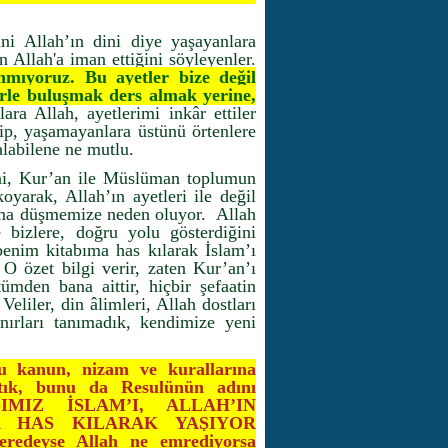
ini Allah’ın dini diye yaşayanlara
n Allah'a iman ettiğini söyleyenler.
nmıyoruz. Bu ayetler bize değil
lerle buluşmak ders almak yerine,
ra Allah, ayetlerimi inkâr ettiler
ip, yaşamayanlara üstünü örtenlere
alabilene ne mutlu.
ni, Kur’an ile Müslüman toplumun
 koyarak, Allah’ın ayetleri ile değil
ruma düşmemize neden oluyor. Allah
bizlere, doğru yolu gösterdiğini
benim kitabıma has kılarak İslam’ı
O özet bilgi verir, zaten Kur’an’ı
ümden bana aittir, hiçbir şefaatin
eliler, din âlimleri, Allah dostları
ınırları tanımadık, kendimize yeni
 kanun, nizam ve kurallarına
ttık, bunu da Resulünün adını
DIĞIMIZ İSLAM’I, ALLAH’IN
A HAS KILARAK YAŞIYOR
edeyse Allah ne emrediyorsa