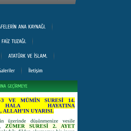
-3 VE MÜMİN SURESİ 14.
 HALA HAYATINA
ALLAH’IN UYARISI.
in üzerinde düşünmenize vesile
t,
ZÜMER SURESİ 2. AYET