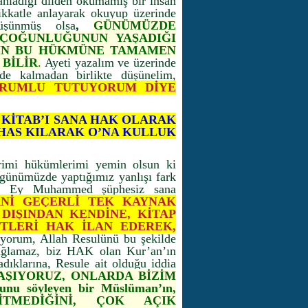
 anladığı dilden okumamış bir insan
dikkatle anlayarak okuyup üzerinde
üşünmüş olsa
,
GÜNÜMÜZDE
 ÇOĞUNLUĞUNUN YAŞADIĞI
H’IN BU HÜKMÜNE TAMAMEN
 BİLİR
.
Ayeti yazalım ve üzerinde
nde kalmadan birlikte düşünelim,
ORUMLU TUTUYORUM DİYE
 KİTAB’I SANA HAK OLARAK
A HAS KILARAK O’NA KULLUK
erimi hükümlerimi yemin olsun ki
 günümüzde yaptığımız yanlışı fark
ki, Ey Muhammed şüphesiz sana
Nİ GEÇERLİ TEK KAYNAK
DIŞINDAN KENDİNE, KİTAP
ETLERİ HAK İLAN EDEREK,
ruyorum, Allah Resulünü bu şekilde
bağlamaz, biz HAK olan Kur’an’ın
adıklarına, Resule ait olduğu iddia
AŞIYORUZ, ONLARDA BİZİM
 söyleyen bir Müslüman’ın,
TMEDİĞİNİ, ÇOK AÇIK