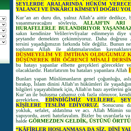
ŞEYLERDE ARALARINDA HÜKÜM VERECEK
YALANCI VE İNKÂRCI KİMSEYİ DOĞRU YO
Kur’an arı duru din, yalnız Allah’a aittir dedikçe, b
yaşanmayacağını söyleyip,
ALLAH’IN ARI
HURAFELERLE BULANDIRIYOR YAŞANMAZ
sakın kendinize Veliler/evliyalar edinmeyin diye 
şeytandır demekten çekinmiyoruz. Daha doğrusu 
tersini yaşadığımızın farkında bile değiliz. Bunun n
toplumu Allah ile aldatmalarından kaynaklanı
DÜŞMEYELİM VE İMTİHAN OLDUĞUMUZ K
DÜŞÜNEREK BİR ÖĞRENCİ MİSALİ DERSİM
bu hatayı yapanlar elbette gerçekleri görecekler v
olacaklardır. Hatırlatırım bu hataları yapanlara Allah
Bunları yapan Müslümanların genel çoğunluğu, aslı
bırakıp, İslam dinini Allah’ın hükümleri ile yaşadığın
bilgileri yaşayabilmek için, Allah'ın bazı ayetlerini
Kur’an ile buluşma çabamız çok fazla olmuyor, kendi
gerekirken,
EDİNDİĞİMİZ VELİLERE, ŞE
KİŞİLERE TESLİM EDİYORUZ.
Sonucunu da 
yokluk, sefalet, aldatılma ve acı. Allah Mümin su
yapıyordu, ayeti hatırlayalım. Bizler bu uyarılarla 
halde
GÖRMEZDEN GELDİK, ÜSTÜNÜ ÖRTTÜ
“KÂFİRLER HOŞLANMASA DA SİZ, DİNİ YA