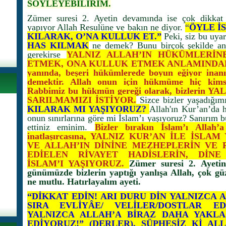
SÖYLEYEBİLİRİM.
Zümer suresi 2. Ayetin devamında ise çok dikkat ç
yapıyor Allah Resulüne ve bakın ne diyor.
“
ÖYLE İS
KILARAK, O’NA KULLUK ET
.”
Peki, siz bu uya
HAS KILMAK
ne demek? Bunu birçok şekilde anl
gerekirse
YALNIZ ALLAH’IN HÜKÜMLERİN
ETMEK, ONA KULLUK ETMEK ANLAMINDA
yanında, beşeri hükümlerede boyun eğiyor inanı
demektir. Allah onun için hükmüme hiç kims
Rabbimiz bu hükmün gereği olarak, bizlerin 
SARILMAMIZI İSTİYOR.
Sizce bizler yaşadığımı
KILARAK MI YAŞIYORUZ?
Allah'ın Kur’an’da h
onun sınırlarına göre mi İslam’ı yaşıyoruz? Sanırım 
ettiniz eminim.
Bizler bırakın İslam’ı Allah’
inatlaşırcasına, YALNIZ KUR’AN İLE İSL
VE ALLAH’IN DİNİNE MEZHEPLERİN VE 
EDİELEN RİVAYET HADİSLERİN, Dİ
İSLAM’I YAŞIYORUZ.
Zümer suresi 2. Ayetin
günümüzde bizlerin yaptığı yanlışa Allah, çok güz
ne mutlu. Hatırlayalım ayeti.
“DİKKAT EDİN! ARI DURU DİN YALNIZCA A
SIRA EVLİYÂE/ VELİLER/DOSTLAR ED
YALNIZCA ALLAH’A BİRAZ DAHA YAKLA
EDİYORUZ!” (DERLER). ŞÜPHESİZ Kİ AL