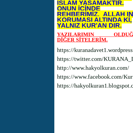
İSLAM YAŞAMAKTIR.
ONUN İÇİNDE
REHBERİMİZ, ALLAH I
KORUMASI ALTINDA Kİ,
YALNIZ KUR'AN DIR.
YAZILARIMIN OLDUĞ
DİĞER SİTELERİM.
https://kuranadavet1.wordpres
https://twitter.com/KURANA
http://www.hakyolkuran.com/
https://www.facebook.com/Kur
https://hakyolkuran1.blogspot.