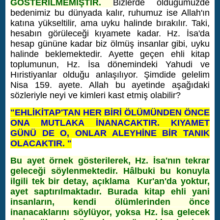
GÖSTERİLMEMİŞTİR.
Bizlerde öldüğümüzde
bedenimiz bu dünyada kalır, ruhumuz ise Allah'ın
katına yükseltilir, ama uyku halinde bırakılır. Taki,
hesabın görüleceği kıyamete kadar. Hz. İsa'da
hesap gününe kadar biz ölmüş insanlar gibi, uyku
halinde beklemektedir. Ayette geçen ehli kitap
toplumunun, Hz. İsa dönemindeki Yahudi ve
Hıristiyanlar olduğu anlaşılıyor.
Şimdide gelelim
Nisa 159. ayete. Allah bu ayetinde aşağıdaki
sözleriyle neyi ve kimleri kast etmiş olabilir?
"EHLİKİTAP'TAN HER BİRİ ÖLÜMÜNDEN ÖNCE
ONA MUTLAKA İNANACAKTIR. KIYAMET
GÜNÜ DE O, ONLAR ALEYHİNE BİR TANIK
OLACAKTIR. "
Bu ayet örnek gösterilerek, Hz. İsa'nın tekrar
geleceği söylenmektedir. Hâlbuki bu konuyla
ilgili tek bir detay, açıklama Kur'an'da yoktur,
ayet saptırılmaktadır. Burada kitap ehli yani
insanların, kendi ölümlerinden önce
inanacaklarını söylüyor, yoksa Hz. İsa gelecek