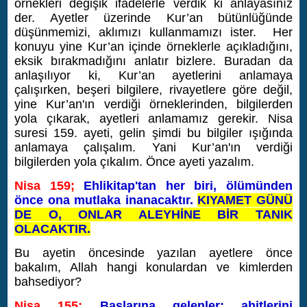
örnekleri değişik ifadelerle verdik ki anlayasınız
der. Ayetler üzerinde Kur’an bütünlüğünde
düşünmemizi, aklımızı kullanmamızı ister. Her
konuyu yine Kur’an içinde örneklerle açıkladığını,
eksik bırakmadığını anlatır bizlere.
Buradan da
anlaşılıyor ki, Kur’an ayetlerini anlamaya
çalışırken, beşeri bilgilere, rivayetlere göre değil,
yine Kur’an'ın verdiği örneklerinden, bilgilerden
yola çıkarak, ayetleri anlamamız gerekir.
Nisa
suresi 159. ayeti, gelin şimdi bu bilgiler ışığında
anlamaya çalışalım. Yani Kur’an'ın verdiği
bilgilerden yola çıkalım. Önce ayeti yazalım.
Nisa 159;
Ehlikitap'tan her biri, ölümünden
önce ona mutlaka inanacaktır.
KIYAMET GÜNÜ
DE O, ONLAR ALEYHİNE BİR TANIK
OLACAKTIR.
Bu ayetin öncesinde yazılan ayetlere önce
bakalım, Allah hangi konulardan ve kimlerden
bahsediyor?
Nisa 155:
Başlarına gelenler; ahitlerini