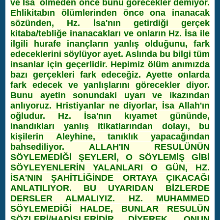
ve İsa ölmeden önce bunu görecekler demiyor.
Ehlikitabın ölümlerinden önce ona inanacak
sözünden, Hz. İsa'nın getirdiği gerçek
kitaba/tebliğe inanacakları ve onların Hz. İsa ile
ilgili hurafe inançların yanlış olduğunu, fark
edeceklerini söylüyor ayet. Aslında bu bilgi tüm
insanlar için geçerlidir. Hepimiz ölüm anımızda
bazı gerçekleri fark edeceğiz. Ayette onlarda
fark edecek ve yanlışlarını görecekler diyor.
Bunu ayetin sonundaki uyarı ve ikazından
anlıyoruz. Hristiyanlar ne diyorlar, İsa Allah'ın
oğludur. Hz. İsa'nın kıyamet gününde,
inandıkları yanlış itikatlarından dolayı, bu
kişilerin Aleyhine, tanıklık yapacağından
bahsediliyor. ALLAH'IN RESULÜNÜN
SÖYLEMEDİĞİ ŞEYLERİ, O SÖYLEMİŞ GİBİ
SÖYLEYENLERİN YALANLARI O GÜN, HZ.
İSA'NIN ŞAHİTLİĞİNDE ORTAYA ÇIKACAĞI
ANLATILIYOR. BU UYARIDAN BİZLERDE
DERSLER ALMALIYIZ. HZ. MUHAMMED
SÖYLEMEDİĞİ HALDE, BUNLAR RESULÜN
SÖZLERİ/HADİSLERİDİR DİYEREK, ONUN