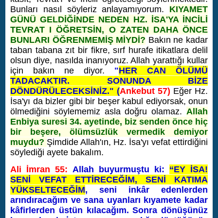
Bunları nasıl söyleriz anlayamıyorum.
KIYAMET
GÜNÜ GELDİĞİNDE NEDEN HZ. İSA'YA İNCİLİ
TEVRAT I ÖĞRETSİN, O ZATEN DAHA ÖNCE
BUNLARI ÖĞRENMEMİŞ MİYDİ?
Bakın ne kadar
taban tabana zıt bir fikre, sırf hurafe itikatlara delil
olsun diye, nasılda inanıyoruz. Allah yarattığı kullar
için bakın ne diyor.
"
HER CAN ÖLÜMÜ
TADACAKTIR. SONUNDA BİZE
DÖNDÜRÜLECEKSİNİZ." (
Ankebut 57)
Eğer Hz.
İsa'yı da bizler gibi bir beşer kabul ediyorsak, onun
ölmediğini söylememiz asla doğru olamaz.
Allah
Enbiya suresi 34. ayetinde, biz senden önce hiç
bir beşere, ölümsüzlük vermedik demiyor
muydu?
Şimdide Allah'ın, Hz. İsa'yı vefat ettirdiğini
söylediği ayete bakalım.
Ali İmran 55:
Allah buyurmuştu ki:
“EY İSA!
SENİ VEFAT ETTİRECEĞİM, SENİ KATIMA
YÜKSELTECEĞİM
, seni inkâr edenlerden
arındıracağım ve sana uyanları kıyamete kadar
kâfirlerden üstün kılacağım. Sonra dönüşünüz