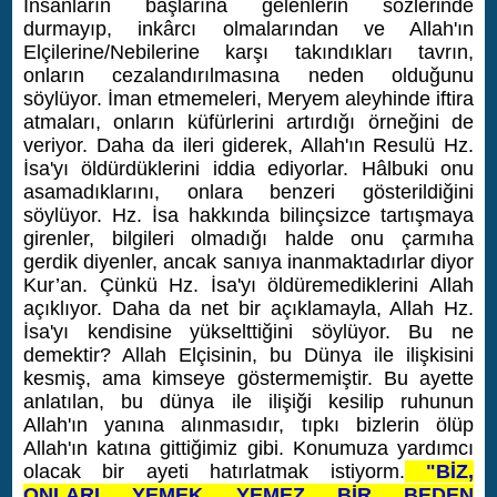
İnsanların başlarına gelenlerin sözlerinde
durmayıp, inkârcı olmalarından ve Allah'ın
Elçilerine/Nebilerine karşı takındıkları tavrın,
onların cezalandırılmasına neden olduğunu
söylüyor. İman etmemeleri, Meryem aleyhinde iftira
atmaları, onların küfürlerini artırdığı örneğini de
veriyor.
Daha da ileri giderek, Allah'ın Resulü Hz.
İsa'yı öldürdüklerini iddia ediyorlar. Hâlbuki onu
asamadıklarını, onlara benzeri gösterildiğini
söylüyor. Hz. İsa hakkında bilinçsizce tartışmaya
girenler, bilgileri olmadığı halde onu çarmıha
gerdik diyenler, ancak sanıya inanmaktadırlar diyor
Kur’an. Çünkü Hz. İsa'yı öldüremediklerini Allah
açıklıyor. Daha da net bir açıklamayla, Allah Hz.
İsa'yı kendisine yükselttiğini söylüyor. Bu ne
demektir? Allah Elçisinin, bu Dünya ile ilişkisini
kesmiş, ama kimseye göstermemiştir. Bu ayette
anlatılan, bu dünya ile ilişiği kesilip ruhunun
Allah'ın yanına alınmasıdır, tıpkı bizlerin ölüp
Allah'ın katına gittiğimiz gibi. Konumuza yardımcı
olacak bir ayeti hatırlatmak istiyorm.
"
BİZ,
ONLARI YEMEK YEMEZ BİR BEDEN