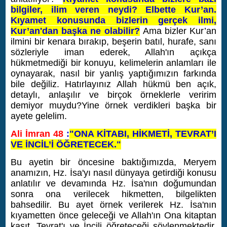
bilgiler, ilim veren neydi? Elbette Kur’an.
Kıyamet konusunda bizlerin gerçek ilmi,
Kur’an'dan başka ne olabilir?
Ama bizler Kur’an
ilmini bir kenara bırakıp, beşerin batıl, hurafe, sanı
sözleriyle iman ederek, Allah'ın açıkça
hükmetmediği bir konuyu, kelimelerin anlamları ile
oynayarak, nasıl bir yanlış yaptığımızın farkında
bile değiliz. Hatırlayınız Allah hükmü ben açık,
detaylı, anlaşılır ve birçok örneklerle veririm
demiyor muydu?
Yine örnek verdikleri başka bir
ayete gelelim.
Ali İmran 48
:
"ONA KİTABI, HİKMETİ, TEVRAT’I
VE İNCİL’İ ÖĞRETECEK."
Bu ayetin bir öncesine baktığımızda, Meryem
anamızın, Hz. İsa'yı nasıl dünyaya getirdiği konusu
anlatılır ve devamında Hz. İsa'nın doğumundan
sonra ona verilecek hikmetten, bilgelikten
bahsedilir. Bu ayet örnek verilerek Hz. İsa'nın
kıyametten önce geleceği ve Allah'ın Ona kitaptan
kasıt, Tevrat'ı ve İncili öğreteceği söylenmektedir.