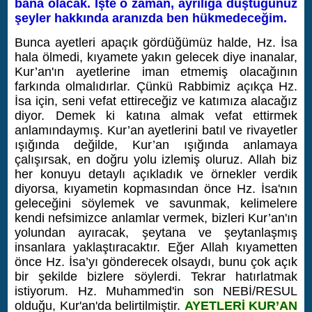
bana olacak. İşte o zaman, ayrılığa düştüğünüz
şeyler hakkında aranızda ben hükmedeceğim.
Bunca ayetleri apaçık gördüğümüz halde, Hz. İsa
hala ölmedi, kıyamete yakın gelecek diye inanalar,
Kur’an'ın ayetlerine iman etmemiş olacağının
farkında olmalıdırlar. Çünkü Rabbimiz açıkça Hz.
İsa için, seni vefat ettireceğiz ve katımıza alacağız
diyor. Demek ki katına almak vefat ettirmek
anlamındaymış.
Kur’an ayetlerini batıl ve rivayetler
ışığında değilde, Kur’an ışığında anlamaya
çalışırsak, en doğru yolu izlemiş oluruz. Allah biz
her konuyu detaylı açıkladık ve örnekler verdik
diyorsa, kıyametin kopmasından önce Hz. İsa'nın
geleceğini söylemek ve savunmak, kelimelere
kendi nefsimizce anlamlar vermek, bizleri Kur’an'ın
yolundan ayıracak, şeytana ve şeytanlaşmış
insanlara yaklaştıracaktır. Eğer Allah kıyametten
önce Hz. İsa’yı gönderecek olsaydı, bunu çok açık
bir şekilde bizlere söylerdi. Tekrar hatırlatmak
istiyorum. Hz. Muhammed'in son NEBİ/RESUL
olduğu, Kur'an'da belirtilmiştir.
AYETLERİ KUR’AN