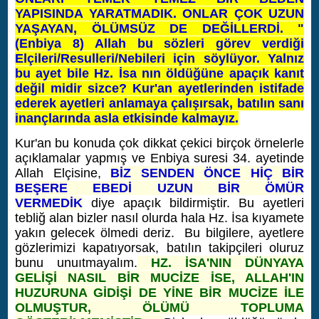
YAPISINDA YARATMADIK. ONLAR ÇOK UZUN
YAŞAYAN, ÖLÜMSÜZ DE DEĞİLLERDİ. "
(Enbiya 8) Allah bu sözleri görev verdiği
Elçileri/Resulleri/Nebileri için söylüyor. Yalnız
bu ayet bile Hz. İsa nın öldüğüne apaçık kanıt
değil midir sizce? Kur'an ayetlerinden istifade
ederek ayetleri anlamaya çalışırsak, batılın sanı
inançlarında asla etkisinde kalmayız.
Kur'an bu konuda çok dikkat çekici birçok örnelerle
açıklamalar yapmış ve Enbiya suresi 34. ayetinde
Allah Elçisine,
BİZ SENDEN ÖNCE HİÇ BİR
BEŞERE EBEDİ UZUN BİR ÖMÜR
VERMEDİK
diye apaçık bildirmiştir. Bu ayetleri
tebliğ alan bizler nasıl olurda hala Hz. İsa kıyamete
yakın gelecek ölmedi deriz. Bu bilgilere, ayetlere
gözlerimizi kapatıyorsak, batılın takipçileri oluruz
bunu unuıtmayalım.
HZ. İSA'NIN
DÜ
NYAYA
GELİŞİ NASIL BİR MUCİZE İSE, ALLAH'IN
HUZURUNA GİDİŞİ DE YİNE BİR MUCİZE İLE
OLMUŞTUR, ÖLÜMÜ TOPLUMA