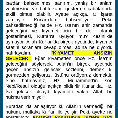
İsa'dan bahsedilmesi sanırım, yanlış bir anlam
verilmesine ve batılı kanıt gösterme çabalarında
etkili olmuş olabilir. Ayette açıkça, O işaret
zamiriyle Kur'an'dan bahsediliyor.
Peki,
bahsedilmediği halde Hz. İsa'nın ahir zamanda
geleceğini ve kıyamet için bir delil olarak
gösterilmesi, Kur’an'a uyuyor mu? Kesinlikle
uymuyor. Allah Kur’an'da birçok ayetinde, kıyamet
saatini soranlara cevap olması adına ne diyordu
hatırlayalım.
"
KIYAMET ANSIZIN
GELECEK
."
Eğer kıyametten önce Hz. İsa'nın
geleceğini söylersek, Allah'ın birçok ayetinde
geçen ansızın gelecek sözlerini, demek ki
görmezden geliyoruz, üstünü örtüyoruz demektir.
Yine hatırlayınız, Hz. Muhammed'ın son
Nebi/Resul olduğu açıkça bildirirlir Kur'an'da. Hz.
İsa gelecek olsaydı kıyamete yakın, Allah bu
hükmü verir miydi?
Buradan da anlaşılıyor ki, Allah'ın vermediği bir
hüküm, mutlaka Kur’an ile çelişir. Peki, ayette ne
anlatılıyor?
Kıyamet konusunda bizlere bazı