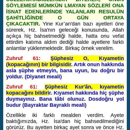
SÖYLEMESİ MÜMKÜN LMAYAN SÖZLERİ ONA
İSNAT EDENLERİNDE YALANLARI RESULÜN
ŞAHİTLİĞİNDE O GÜN ORTAYA
ÇIKACAKTIR.
Yine Kur’an'dan bazı ayetleri öne
sürerek, Hz. İsa'nın geleceği konusunda, Allah
açıkça hiç bahsetmediği halde, hatta onu vefat
ettirdim katıma aldım dediği halde ayetlere farklı
anlamlar yüklenmektedir. Birkaç örnek verelim.
Zuhruf 61:
Şüphesiz O, Kıyametin
(kopacağının) bir bilgisidir
. Artık onun hakkında
asla şüphe etmeyin, bana uyun, bu doğru bir
yoldur. (Diyanet meali)
Zuhruf 61:
Şüphesiz Kur'ân, kıyametin
kopacağını bildiri
r. Kıyamet hakkında hiç şüphe
duymayınız. Bana tâbi olunuz. Dosdoğru yol
budur (Bayraktar Bayraklı meali)
Özellikle iki farklı mealden verdim. Ayete
baktığımızda, Hz. İsa'dan hiç bahsedilmediğini
görürüz. Bu ayetten birkaç ayet sonra ve önce Hz.