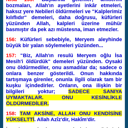
bozmaları, Allah'ın ayetlerini inkâr etmeleri,
haksız yere Nebileri öldürmeleri ve "Kalplerimiz
kılıflıdır" demeleri, daha doğrusu, küfürleri
yüzünden Allah, kalpleri üzerine mühür
basmıştır da pek azı müstesna, iman etmezler.
156:
Küfürleri sebebiyle, Meryem aleyhinde
büyük bir yalan söylemeleri yüzünden...
157:
"Biz, Allah'ın resulü Meryem oğlu İsa
Mesih'i öldürdük" demeleri yüzünden. Oysaki
onu öldürmediler, onu asmadılar da; sadece o
onlara benzer gösterildi. Onun hakkında
tartışmaya girenler, onunla ilgili olarak tam bir
kuşku içindedirler. Onların, ona ilişkin bir
bilgileri yoktur;
SADECE SANIYA
UYMAKTALAR. ONU KESİNLİKLE
ÖLDÜRMEDİLER.
158:
TAM AKSİNE, ALLAH ONU KENDİSİNE
YÜKSELTTİ
. Allah Azîz'dir, Hakîm'dir.