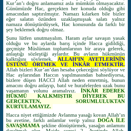
Kur’an’ı doğru anlamamız asla mümkün olmayacaktır.
Günümüzde Hac, gerçekten her konuda olduğu gibi
amacından saptırılmıştır. Namazı kılarken bile bizler
eğer salatın özünden uzaklaşmışsak salatı yalnız
namaza dönüştürdüysek, Hac konusunda da farklı bir
şey beklemek doğru olmaz.
Şunu lütfen unutmayalım. Haram aylar savaşın yasak
olduğu ve bu aylarda barış içinde Hacca gidildiği,
geçmişte Müslüman toplumlarının bir araya gelerek,
anlaştığı sözleştiği aylardır. Bu ayların hükmünün
kalktığını söylemek,
ALLAH’IN AYETLERİNİN
ÜSTÜNÜ ÖRTMEK VE İNKÂR ETMEKTİR.
Allah bizleri Kur’an’dan hesaba çekeceğini söylüyor ve
Hac aylarından Haccın yapılmasından bahsediyorsa,
bizlere düşen HACCI Allah neden emretmiş, bunun
amacını doğru anlayıp, batıl ve hurafelerden uzak bunu
yaşamanın yolunu aramalıyız.
İNKÂR EDEREK
HÜKMÜ KALKMIŞTIR DİYEREK BU
GERÇEKTEN, SORUMLULUKTAN
KURTULAMAYIZ.
Hacca niyet ettiğimizde Avlanma yasağı koyan Allah’ın
bu ayetine, farklı anlamlar verip yalnız
DOĞA İLE
SAVAŞMAMA
şekline dönüştürmek, yasağın anlamını
daraltmak olur. Maide suresi 2. Ayetinde Allah,