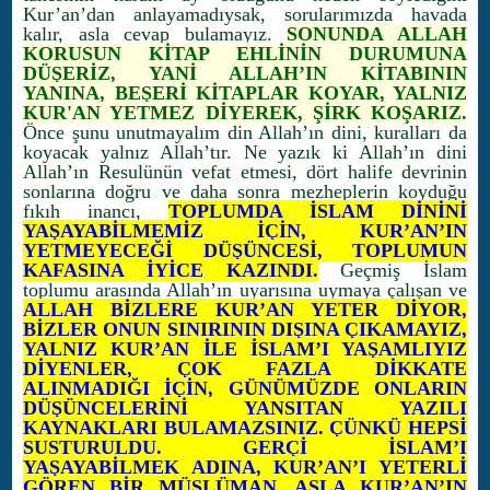
Kur’an’dan anlayamadıysak, sorularımızda havada
kalır, asla cevap bulamayız.
SONUNDA ALLAH
KORUSUN KİTAP EHLİNİN DURUMUNA
DÜŞERİZ, YANİ ALLAH’IN KİTABININ
YANINA, BEŞERİ KİTAPLAR KOYAR, YALNIZ
KUR'AN YETMEZ DİYEREK, ŞİRK KOŞARIZ.
Önce şunu unutmayalım din Allah’ın dini, kuralları da
koyacak yalnız Allah’tır. Ne yazık ki Allah’ın dini
Allah’ın Resulünün vefat etmesi, dört halife devrinin
sonlarına doğru ve daha sonra mezheplerin koyduğu
fıkıh inancı,
TOPLUMDA İSLAM DİNİNİ
YAŞAYABİLMEMİZ İÇİN, KUR’AN’IN
YETMEYECEĞİ DÜŞÜNCESİ, TOPLUMUN
KAFASINA İYİCE KAZINDI.
Geçmiş İslam
toplumu arasında Allah’ın uyarısına uymaya çalışan ve
ALLAH BİZLERE KUR’AN YETER DİYOR,
BİZLER ONUN SINIRININ DIŞINA ÇIKAMAYIZ,
YALNIZ KUR’AN İLE İSLAM’I YAŞAMLIYIZ
DİYENLER, ÇOK FAZLA DİKKATE
ALINMADIĞI İÇİN, GÜNÜMÜZDE ONLARIN
DÜŞÜNCELERİNİ YANSITAN YAZILI
KAYNAKLARI BULAMAZSINIZ. ÇÜNKÜ HEPSİ
SUSTURULDU. GERÇİ İSLAM’I
YAŞAYABİLMEK ADINA, KUR’AN’I YETERLİ
GÖREN BİR MÜSLÜMAN, ASLA KUR’AN’IN