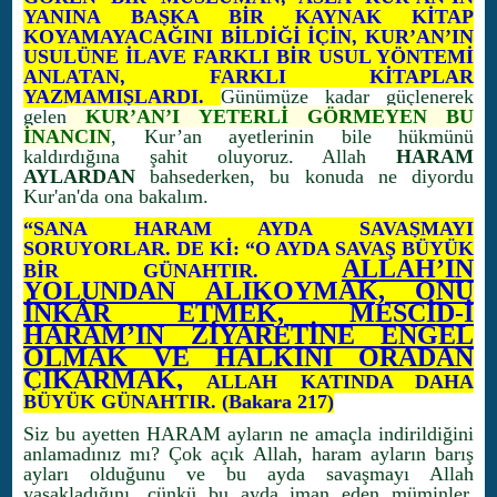
YANINA BAŞKA BİR KAYNAK KİTAP
KOYAMAYACAĞINI BİLDİĞİ İÇİN, KUR’AN’IN
USULÜNE İLAVE FARKLI BİR USUL YÖNTEMİ
ANLATAN, FARKLI KİTAPLAR
YAZMAMIŞLARDI.
Günümüze kadar güçlenerek
gelen
KUR’AN’I YETERLİ GÖRMEYEN BU
İNANCIN
, Kur’an ayetlerinin bile hükmünü
kaldırdığına şahit oluyoruz. Allah
HARAM
AYLARDAN
bahsederken, bu konuda ne diyordu
Kur'an'da ona bakalım.
“SANA HARAM AYDA SAVAŞMAYI
SORUYORLAR. DE Kİ: “O AYDA SAVAŞ BÜYÜK
ALLAH’IN
BİR GÜNAHTIR.
YOLUNDAN ALIKOYMAK, ONU
İNKÂR ETMEK, MESCİD-İ
HARAM’IN ZİYARETİNE ENGEL
OLMAK VE HALKINI ORADAN
ÇIKARMAK,
ALLAH KATINDA DAHA
BÜYÜK GÜNAHTIR. (Bakara 217)
Siz bu ayetten HARAM ayların ne amaçla indirildiğini
anlamadınız mı? Çok açık Allah, haram ayların barış
ayları olduğunu ve bu ayda savaşmayı Allah
yasakladığını, çünkü bu ayda iman eden müminler,