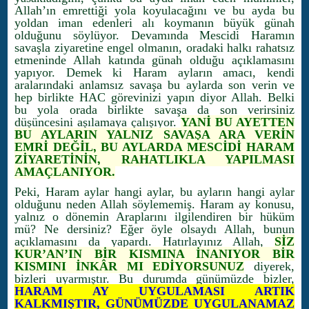
Allah’ın emrettiği yola koyulacağını ve bu ayda bu
yoldan iman edenleri alı koymanın büyük günah
olduğunu söylüyor. Devamında Mescidi Haramın
savaşla ziyaretine engel olmanın, oradaki halkı rahatsız
etmeninde Allah katında günah olduğu açıklamasını
yapıyor. Demek ki Haram ayların amacı, kendi
aralarındaki anlamsız savaşa bu aylarda son verin ve
hep birlikte HAC görevinizi yapın diyor Allah. Belki
bu yola orada birlikte savaşa da son verirsiniz
düşüncesini aşılamaya çalışıyor.
YANİ BU AYETTEN
BU AYLARIN YALNIZ SAVAŞA ARA VERİN
EMRİ DEĞİL, BU AYLARDA MESCİDİ HARAM
ZİYARETİNİN, RAHATLIKLA YAPILMASI
AMAÇLANIYOR.
Peki, Haram aylar hangi aylar, bu ayların hangi aylar
olduğunu neden Allah söylememiş. Haram ay konusu,
yalnız o dönemin Araplarını ilgilendiren bir hüküm
mü? Ne dersiniz? Eğer öyle olsaydı Allah, bunun
açıklamasını da yapardı. Hatırlayınız Allah,
SİZ
KUR’AN’IN BİR KISMINA İNANIYOR BİR
KISMINI İNKÂR MI EDİYORSUNUZ
diyerek,
bizleri uyarmıştır. Bu durumda günümüzde bizler,
HARAM AY UYGULAMASI ARTIK
KALKMIŞTIR, GÜNÜMÜZDE UYGULANAMAZ