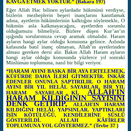
KAVGA ETMEK YOKTUR.” (Bakara 197)
Eğer Allah Hac bilinen aylardadır hükmünü verdiyse,
bizlerin mezheplerin beşeri inançlarını kanıtlamak
adına, ayetlerin hükümlerinin kalktığını söylemekle, O
hükmün asla kalkmayacağını, ayetlerden sorumlu
olduğumuzu bilmeliyiz. Bizlere düşen Kur’an’ın
ışığında sorularımıza cevap aramak olmalıdır. Haram
ayların hangi aylar olduğu konusuna gelince. Aslında
kafasında batıl inanç olmayan, Allah’ın ayetlerinden
alması gereken dersi alır. Bakın Allah Haram ayların
hangi aylar olduğu konusunda yüzlerce yıl sonraki
Müslüman toplumuna, nasıl bir bilgi veriyor.
“HARAM AYINI BAŞKA BİR AYA ERTELEMEK,
KÜFÜRDE DAHA İLERİ GİTMEKTİR. İNKÂR
EDENLER ONUNLA SAPTIRILIR. O HARAM
AYINI BİR YIL HELÂL SAYARLAR, BİR YIL
ALLAH'IN
HARAM SAYARLAR Kİ,
HARAM KILDIĞININ SAYISINI
DENK GETİRİP,
ALLAH'IN HARAM
KILDIĞINI HELÂL YAPSINLAR. YAPTIKLARI
İŞİN KÖTÜLÜĞÜ, KENDİLERİNE SÜSLÜ
GÖSTERİLDİ. ALLAH KÂFİRLER
TOPLUMUNA YOL GÖSTERMEZ.” (Tevbe 37 )