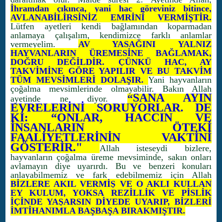
İhramdan çıkınca, yani hac göreviniz bitince,
AVLANABİLİRSİNİZ EMRİNİ VERMİŞTİR.
Lütfen ayetleri kendi bağlamından koparmadan
anlamaya çalışalım, kendimizce farklı anlamlar
vermeyelim.
AV YASAĞINI YALNIZ
HAYVANLARIN ÜREMESİNE BAĞLAMAK,
DOĞRU DEĞİLDİR. ÇÜNKÜ HAC, AY
TAKVİMİNE GÖRE YAPILIR VE BU TAKVİM
TÜM MEVSİMLERİ DOLAŞIR.
Yani hayvanların
çoğalma mevsimlerinde olmayabilir. Bakın Allah
SANA AYIN
“
ayetinde ne diyor.
EVRELERİNİ SORUYORLAR. DE
Kİ: “ONLAR, HACCIN VE
İNSANLARIN ÖTEKİ
FAALİYETLERİNİN VAKTİNİ
GÖSTERİR."
Allah isteseydi bizlere,
hayvanların çoğalma üreme mevsiminde, sakın onları
avlamayın diye uyarırdı. Bu ve benzeri konuları
anlayabilmemiz ve fark edebilmemiz için Allah
BİZLERE AKIL VERMİŞ VE O AKLI KULLAN
EY KULUM, YOKSA REZİLLİK VE PİSLİK
İÇİNDE YAŞARSIN DİYEDE UYARIP, BİZLERİ
İMTİHANIMLA BAŞBAŞA BIRAKMIŞTIR.