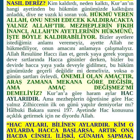
NASIL DERİZ?
Kim kaldırdı, neden kalktı, Kur’an’ın
hangi ayetinden bu hükmün günümüzde kalktığını
anladık, diye ne yazık ki soran yok.
HÜKMÜ VEREN
ALLAH, ONU NESH EDECEK KALDIRACAKTA
YALNIZ ALLAH’TIR. MEZHEPLERİN FIKIH
İNANCI, ALLAH’IN AYETLERİNİN HÜKMÜNÜ,
İŞTE BÖYLE KALDIRABİLİYOR.
Bizler ayetlere
istediğimiz anlamı veremeyiz, ayette Allah ne
hükmediliyor, onun amacını anlamaya çalışmalıyız.
Allah Resulüne Haccı ilan et, gerek yaya gerek yorgun
deve sırtlarında Hacca gitsinler derken, bizler bu
devirde hacca yaya yada deveyle gidilmez, bu hüküm
günümüzde geçerli değildir mi demeliyiz, yoksa o
günün şartları öyleydi,
ÖNEMLİ OLAN AMAÇTIR,
ARAŞ ZAMANA MEKANA GÖRE DEĞİŞİR,
AMA AMAÇ DEĞİŞMEZ'Mİ
DEMELİYİZ?
Kur’an’a göre haram aylar
HAC
AYLARIDIR.
Ama mezheplerin öğretisine göre Hac
yalnız Zilhiccenin ilk on günü yapılır demiyorlar mı?
Hâlbuki Bakara suresi 197. Ayetinde Hac konusuna
açıklık getirmek için ne diyordu Allah.
“HAC AYLARI, BİLİNEN AYLARDIR. KİM O
AYLARDA HACCA BAŞLARSA, ARTIK ONA
HACDA CİNSEL İLİŞKİ, GÜNAHA SAPMAK,