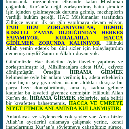
konusunda mezheplerin etkisinde kalan Müslüman
çoğunluk, Kur’an’a değil zorlaştırılmış hatta şimdide
işin içinden çıkılmayacak duruma gelmiş, mezheplerin
verdiği hüküm gereği, HAC Müslümanlar tarafından
Zilhicce ayının ilk on gün yapılmaya devam ediyor.
TABİ HEM ZORLANIYORLAR, HEMDE
KISSITLI ZAMAN OLDUĞUNDAN HERKES
YAPAMIYOR, KURALARLA HACCA
GİDİLMEK ZORUNDA KALINIYOR
. Hâlbuki
Allah yemin ederek bu dini sizler için kolaylaştırdım
dememiş miydi? Sanırım Allah’ı duyan yok.
Günümüzde Hac ibadetine öyle ilaveler yapılmış ve
zorlaştırılmıştır ki, Müslümanlara adeta HAC, eziyete
dönüşmüştür. Örneğin
İHRAMA GİRMEK
kelimesine öyle bir anlam verilmiş ki, adeta erkeklerin
içine hiçbir şey giymeden, üstüne aldıkları dikişsiz bir
parça beze dönüştürülmüş, ama iş kadına gelince
kadınlar bu kıyafeti giyemez denmiştir. Hâlbuki Allah
Kur'an da,
İHRAMA GİRMEK
sözleriyle, asla belirli
bir kıyafetten bahsetmemiş,
HACCA VE UMREYE
NİYET ETMEK ANLAMINDA KULLANMIŞTIR.
Anlatılacak ve söylenecek çok şeyler var. Ama bizler
Allah’ın ayetlerini anlamaya çalışmak yerine, kendi
inançlarımızı Kur’an’a söyletmeye çalıştığımız sürece,