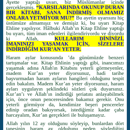
Ayette yaptığı uyarı, biz Müslümanlar içinde
gerçekleşmiş.
“KARŞILARINDA OKUNUP DURAN
BIR KİTABI, SANA İNDİRMİŞ OLMAMIZ
ONLARA YETMİYOR MU?”
Bu ayetin uyarısını hiç
üstümüze almamışız ve demişiz ki, bu uyarı Kitap
Ehline yapılıyor. Hâlbuki Allah’ın Kitap Ehline yaptığı
bu uyarı, tüm iman edenleri ilgilendiriyordu ve diyordu
ki Allah,
KULLARIM DİNİNİZİ,
İMANINIZI YAŞAMAK İÇİN, SİZELERE
İNDİRDİĞİM KUR’AN YETER.
Haram aylar konusunda ’da günümüzde benzeri
tartışmalar var. Kitap Ehlinin yaptığı gibi, inancımızı
yaşamak adına Allah'ın Kitabını yeterli görmeyenler,
madem Kur’an yeter diyorsunuz, hadi tarihe
başvurmadan haram ayların hangileri olduğunu tespit
edin bakalım. Madem Kur’an yeter diyorsunuz, haram
ayları uygulayın şeklindeki sözleri çok duyarsınız.
Kur’an’ı ve Allah’ın indirdiği şeriatını anlayabilmek
için, önce onun penceresinden bakamız gerekir. Onu
yeterli görmüyor da, kendimize beşeri pencereler
edinip oradan bakıyorsak, istediğimiz kadar çaba
harcayalım, Kur’an gerçekleri ile buluşamayız.
Allah yılın 12 ay olduğunu söyleyip, bunlardan dört
tanesinin haram ay olduğunu neden söylediğini