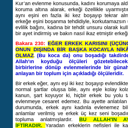
Kur’an evlenme konusunda, kadını korumaya ald
koruma altına alarak, erkeği özellikle uyarmışt
aynı eşini en fazla iki kez boşayıp tekrar al
erkeğe eşini boşanma tehdidiyle, korkutamazsın uy
evlilik bağını, kadına bir tehdit unsuru olarak k
bir ayet indirmiş ve bakın nasıl ikaz etmiştir erkeği
Bakara 230:
EĞER ERKEK KARISINI (ÜÇÜN
ONUN DIŞINDA BİR BAŞKA KOCAYLA Nİ
OLMAZ
(Bu koca da) onu boşadığı takdirde,
.
Allah’ın koyduğu ölçüleri gözetebilecekl
birbirlerine dönüp evlenmelerinde bir günah 
anlayan bir toplum için açıkladığı ölçüleridir.
Bir erkek eğer, aynı eşi iki kez boşayıp evlendikt
normal şartlar oluşsa bile, aynı eşle kolay ko
kanun, şart koyuyor ki, hiçbir erkek bu yolu t
evlenmeye cesaret edemez. Bu ayette anlatılan
durumunda, erkek aynı kadınla evlenemez bilgile
anlamlar verilmiş ve erkek üç kez seni boşadım 
topluma anlatmışlardır.
BU ALLAH'IN A
İFTİRADIR.
Yaradan erkeklerin nefisleri ile k