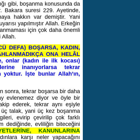
ığı gibi, boşanma konusunda da
ır. Bakara suresi 229. Ayetinde,
maya hakkın var demiştir. Yani
arısı yapılmıştır Allah. Erkeğin
ullanmaması için çok daha önemli
 Allah.
CÜ DEFA) BOŞARSA, KADIN,
KÂHLANMADIKÇA ONA HELÂL
 onlar (kadın ile ilk kocası)
erine inanıyorlarsa tekrar
yoktur. İşte bunlar Allah’ın,
en sonra, tekrar boşarsa bir daha
lay evlenemez diyor ve öyle bir
akip ederek, tekrar aynı eşiyle
 üç talak, yani üç kez boşanma
ri, evirip çevirilip çok farklı
dediğinde, evliliğin biteceğini
YETLERİNE, KANUNLARINA
adınlara karşı neler yapacağını