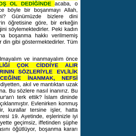
OŞ OL DEDİĞİNDE
acaba, o
zce böyle bir boşanmayı Allah,
 mi? Günümüzde bizlere dini
in öğretisine göre, bir erkeğin
ğini söylemektedirler. Peki kadın
ona boşanma hakkı verilmemiş
ir din gibi göstermektedirler. Tüm
t olmayalım ve inanmayalım önce
LİĞİ ÇOK CİDDİYE ALIR
ININ SÖZLERİYLE EVLİLİK
ECEĞİNE İNANMAK, NEFSİ
diyetten, akıl ve mantıktan uzak
ına. Bu sözlere nasıl inanırız. Bu
r'an'ı terk ettik?
İslam dininde
çıklanmıştır. Evlenirken konmuş
, kurallar tersine işler, hatta
resi 19. Ayetinde, eşlerinizle iyi
Ayette geçimsiz, iffetinden şüphe
masını öğütlüyor, boşanma kararı