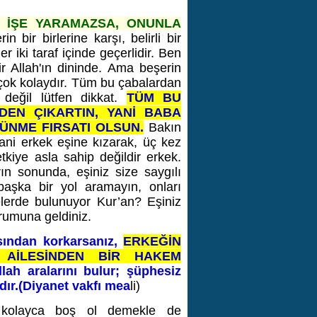
T İŞE YARAMAZSA, ONUNLA
n bir birlerine karşı, belirli bir
 iki taraf içinde geçerlidir. Ben
 Allah'ın dininde. Ama beşerin
te çok kolaydır. Tüm bu çabalardan
 değil lütfen dikkat.
TÜM BU
DEN ÇIKARTIN, YANİ BABA
ŞÜNME FIRSATI OLSUN.
Bakın
ni erkek eşine kızarak, üç kez
etkiye asla sahip değildir erkek.
n sonunda, eşiniz size saygılı
başka bir yol aramayın, onları
elerde bulunuyor Kur’an? Eşiniz
urumuna geldiniz.
sından korkarsanız,
ERKEĞİN
 AİLESİNDEN BİR HAKEM
lah aralarını bulur; şüphesiz
dır.(Diyanet vakfı mea
li)
e kolayca boş ol demekle de