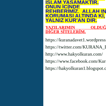
İSLAM YAŞAMAKTIR.
ONUN İÇİNDE
REHBERİMİZ, ALLAH I
KORUMASI ALTINDA Kİ,
YALNIZ KUR'AN DIR.
YAZILARIMIN OLDUĞ
DİĞER SİTELERİM.
https://kuranadavet1.wordpres
https://twitter.com/KURANA
http://www.hakyolkuran.com/
https://www.facebook.com/Kur
https://hakyolkuran1.blogspot.