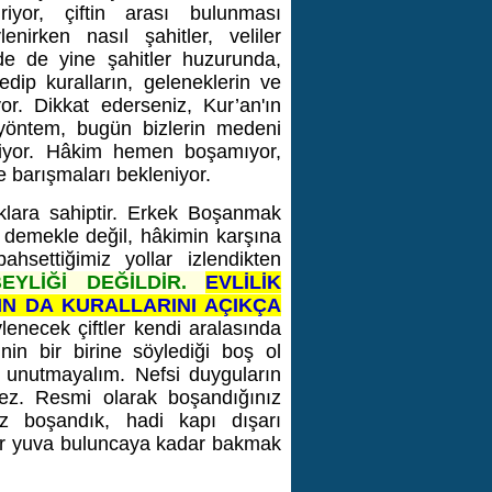
riyor, çiftin arası bulunması
enirken nasıl şahitler, veliler
de de yine şahitler huzurunda,
edip kuralların, geleneklerin ve
yor.
Dikkat ederseniz, Kur’an'ın
 yöntem, bugün bizlerin medeni
iyor. Hâkim hemen boşamıyor,
e barışmaları bekleniyor.
lara sahiptir. Erkek Boşanmak
l demekle değil, hâkimin karşına
hsettiğimiz yollar izlendikten
BEYLİĞİ DEĞİLDİR.
EVLİLİK
N DA KURALLARINI AÇIKÇA
vlenecek çiftler kendi aralasında
nin bir birine söylediği boş ol
n unutmayalım. Nefsi duyguların
mez. Resmi olarak boşandığınız
z boşandık, hadi kapı dışarı
bir yuva buluncaya kadar bakmak