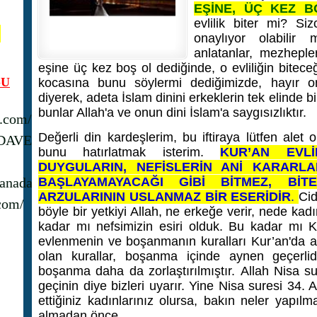
EŞİNE, ÜÇ KEZ B
evlilik biter mi? Si
N
onaylıyor olabilir
anlatanlar, mezhepler
eşine üç kez boş ol dediğinde, o evliliğin bitece
U
kocasına bunu söylermi dediğimizde, hayır 
diyerek, adeta İslam dinini erkeklerin tek elinde b
bunlar Allah'a ve onun dini İslam'a saygısızlıktır.
s.com/
Değerli din kardeşlerim, bu iftiraya lütfen ale
_DAVET
bunu hatırlatmak isterim.
KUR’AN EVLİ
DUYGULARIN, NEFİSLERİN ANİ KARARLAR
anadavet1/
BAŞLAYAMAYACAĞI GİBİ BİTMEZ, BİT
ARZULARININ USLANMAZ BİR ESERİDİR
.
Cid
com/
böyle bir yetkiyi Allah, ne erkeğe verir, nede kad
kadar mı nefsimizin esiri olduk. Bu kadar mı Ku
evlenmenin ve boşanmanın kuralları Kur’an'da a
olan kurallar, boşanma içinde aynen geçerlidir
boşanma daha da zorlaştırılmıştır.
Allah Nisa su
geçinin diye bizleri uyarır. Yine Nisa suresi 34. 
ettiğiniz kadınlarınız olursa, bakın neler yapıl
almadan önce.