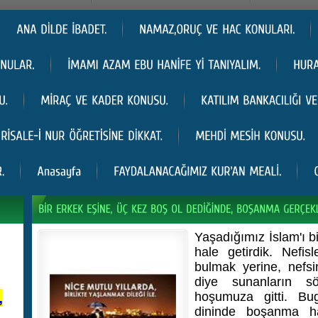
Yaşadığımız İslam'ı b
hale getirdik. Nefi
bulmak yerine, nefsi
diye sunanların s
,
hoşumuza gitti. Bu
dininde boşanma h