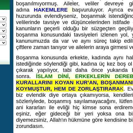
boşanılmıyormuş. Aileler, veliler devreye gi
adına
HAKEMLERE
başvuruluyor. Ayrıca evl
huzurunda evlendiyseniz, boşanmak istendiğin
velilerinde tavsiye ve düşüncelerinden istifade 
kanunların geçerli olduğu bir süzgeçten geçili
boşanma konusundaki tavsiyeleri izlenen yol,
kanunumuzda da var ve aynı süreç takip edil
çiftlere zaman tanıyor ve ailelerin araya girmesi v
Boşanma konusunda erkekte, kadında aynı hak
istediğinde söylendiği gibi, kadına üç kez boş o
çıkarak yapılıyor, tabi daha önce yukarıda ba
sonra.
İSLAM DİNİ, ERKEKLERİN DERE
KURALLARINI KOYAN KUR’AN, BOŞANMANI
KOYMUŞTUR, HEM DE ZORLAŞTIRARA
K
. E
biz evlendik diye ortaya çıkamıyorsa, kendileri
sözleriylede, boşanmış sayılamayacağını, lütfe
ani kararları ile evliği hiç kimse sona erdire
eşiniz, eğer gideceği bir yeri yoksa ona bi
diyemezsiniz, Allah'ın hükmüne göre kendisine 
zorundasın.