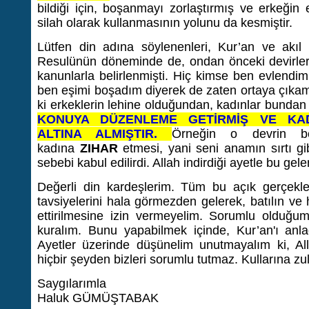
bildiği için, boşanmayı zorlaştırmış ve erkeğin 
silah olarak kullanmasının yolunu da kesmiştir.
Lütfen din adına söylenenleri, Kur’an ve akıl 
Resulünün döneminde de, ondan önceki devirlerd
kanunlarla belirlenmişti. Hiç kimse ben evlendim
ben eşimi boşadım diyerek de zaten ortaya çıkam
ki erkeklerin lehine olduğundan, kadınlar bundan
KONUYA DÜZENLEME GETİRMİŞ VE KAD
ALTINA ALMIŞTIR.
Örneğin o devrin bo
kadına
ZIHAR
etmesi, yani seni anamın sırtı 
sebebi kabul edilirdi. Allah indirdiği ayetle bu gele
Değerli din kardeşlerim. Tüm bu açık gerçekle
tavsiyelerini hala görmezden gelerek, batılın ve 
ettirilmesine izin vermeyelim. Sorumlu olduğum
kuralım. Bunu yapabilmek içinde, Kur’an'ı anla
Ayetler üzerinde düşünelim unutmayalım ki, All
hiçbir şeyden bizleri sorumlu tutmaz. Kullarına z
Saygılarımla
Haluk GÜMÜŞTABAK