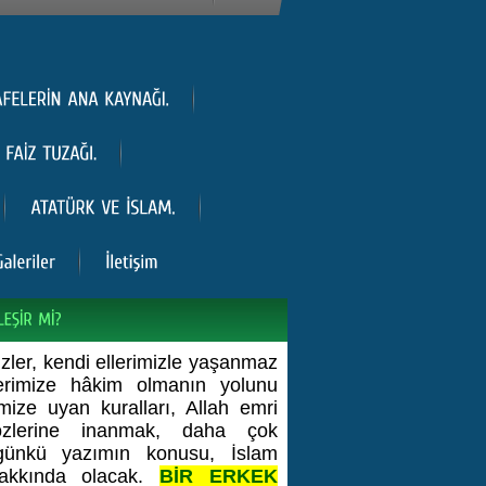
izler, kendi ellerimizle yaşanmaz
slerimize hâkim olmanın yolunu
mize uyan kuralları, Allah emri
özlerine inanmak, daha çok
günkü yazımın konusu, İslam
akkında olacak.
BİR ERKEK