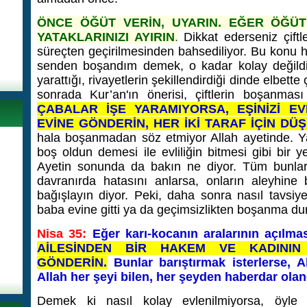
ÖNCE ÖĞÜT VERİN, UYARIN. EĞER ÖĞÜ
YATAKLARINIZI AYIRIN
.
Dikkat ederseniz çiftleri
süreçten geçirilmesinden bahsediliyor. Bu konu her
senden boşandım demek, o kadar kolay değildir
yarattığı, rivayetlerin şekillendirdiği dinde elbet
sonrada Kur’an'ın önerisi, çiftlerin boşanması
ÇABALAR İŞE YARAMIYORSA, EŞİNİZİ EV
EVİNE GÖNDERİN, HER İKİ TARAF İÇİN DÜ
hala boşanmadan söz etmiyor Allah ayetinde. Ya
boş oldun demesi ile evliliğin bitmesi gibi bir y
Ayetin sonunda da bakın ne diyor. Tüm bunları
davranırda hatasını anlarsa, onların aleyhine 
bağışlayın diyor.
Peki, daha sonra nasıl tavsiy
baba evine gitti ya da geçimsizlikten boşanma d
Nisa 35:
Eğer karı-kocanın aralarının açılma
AİLESİNDEN BİR HAKEM VE KADININ
GÖNDERİN.
Bunlar barıştırmak isterlerse, Al
Allah her şeyi bilen, her şeyden haberdar olan
Demek ki nasıl kolay evlenilmiyorsa, öyl