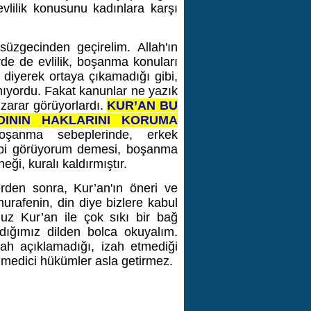
evlilik konusunu kadınlara karşı
süzgecinden geçirelim. Allah'ın
e de evlilik, boşanma konuları
 diyerek ortaya çıkamadığı gibi,
ıyordu. Fakat kanunlar ne yazık
 zarar görüyorlardı.
KUR’AN BU
ININ HAKLARINI KORUMA
şanma sebeplerinde, erkek
gibi görüyorum demesi, boşanma
neği, kuralı kaldırmıştır.
rden sonra, Kur’an'ın öneri ve
hurafenin, din diye bizlere kabul
uz Kur’an ile çok sıkı bir bağ
dığımız dilden bolca okuyalım.
ah açıklamadığı, izah etmediği
ulmedici hükümler asla getirmez.