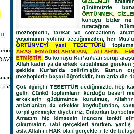
GİZLEMEK
anlamına
günümüzde bun
N
ÖRTÜNMEK, GİZL
konuyu bizler ne 
tutacağına hükm
mezheplerin, tarikat ve cemaatlerin anlattı
U
yaşamanın yolunu seçtiğimizden, her Müslüm
ÖRTÜNMEYİ yani TESETTÜRÜ
topluma
s.com/
ARAŞTIRMADIKLARINDAN, ALLAH’IN E
ETMİŞTİR.
Bu konuyu Kur’an’dan sorup araştır
_DAVET
Allah kadın ya da erkek kapatılması gereken 
şekilde Kur’an’da belirtmiştir. Bunun dış
mezheplerin beşeri öğretisidir, bunlarda din de
anadavet1/
com/
Çok ilginçtir
TESETTÜR
dediğimizde, hep kad
gelir. Çünkü toplumların kurduğu beşeri mez
erkeklerin güdümünde kurulmuş, Allah’ı
anlatılanları da erkekler koyduğundan, sanır
torpil geçmişler diyebiliriz. Onlardan bahse
Amacım hiç kimsenin inancını tenkit etme
çıkarmaktır. Tabi gerçekleri ararken, yanlış
asla Allah’ın HAK olan gerçekleri ile de bul