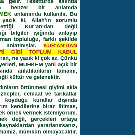
 gelir. Tesettürde aslında
a benzer bir anlamda
EMEK
anlamında kullanılır. Bu
yazık ki, Allah’ın sorumlu
ettiği Kur’an’dan değil
ğı bilgiler ışığında anlayıp
an topluluğu, farklı şekilde
 anlatmışlar,
KUR'AN'DAN
MRİ GİBİ TOPLUM KABUL
an, ne yazık ki çok az. Çünkü
yerleri, MUHKEM yani açık bir
ında anlatılanların tamamı,
ğil kültür ve gelenektir.
ınların örtünmesi giyimi akla
hepler, cemaat ve tarikatlar
n koyduğu kurallar dışında
ım kendilerine biraz iltimas,
tmek örnek vermek istemiyorum.
k değil, gerçekleri ortaya
 kaynaklardan yararlanırsanız,
uşmamız, mümkün olmayacaktır.