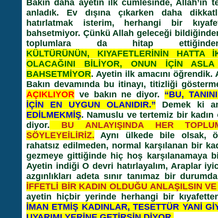
Bakın daha ayetin ilk cümlesinde, Allah’ın 
anladık. Ev dışına çıkarken daha dikkat
hatırlatmak isterim, herhangi bir kıya
bahsetmiyor. Çünkü Allah geleceği bildiğinde
toplumlara da hitap ettiği
KÜLTÜRÜNÜN, KIYAFETLERİNİN HATTA İ
OLACAĞINI BİLİYOR, ONUN İÇİN ASLA
BAHSETMİYOR
. Ayetin ilk amacını öğrendik
Bakın devamında bu itinayı, titizliği gösterm
AÇIKLIYOR
ve bakın ne diyor.
“BU, TANIN
İÇİN EN UYGUN OLANIDIR.”
Demek ki 
EDİLMEKMİŞ
. Namuslu ve tertemiz bir kadın
diyor.
BU ANLAYIŞINDA HER TOPLUM
SÖYLEYEİLİRİZ.
Aynı ülkede bile olsak, ör
rahatsız edilmeden, normal karşılanan bir ka
gezmeye gittiğinde hiç hoş karşılanamaya bi
Ayetin indiği O devri hatırlayalım, Araplar iy
azgınlıkları adeta sınır tanımaz bir durumda
İFFETLİ BİR KADIN OLDUĞU ANLAŞILSIN VE
ayetin hiçbir yerinde herhangi bir kıyafett
İMAN ETMİŞ KADINLAR, TESETTÜR YANİ Gİ
UYARIMI YERİNE GETİRSİN DİYOR.