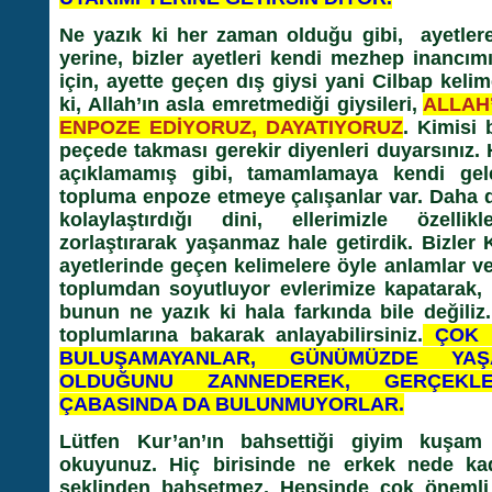
Ne yazık ki her zaman olduğu gibi, ayetle
yerine, bizler ayetleri kendi mezhep inancı
için, ayette geçen dış giysi yani Cilbap keli
ki, Allah’ın asla emretmediği giysileri,
ALLAH
ENPOZE EDİYORUZ, DAYATIYORUZ
. Kimisi 
peçede takması gerekir diyenleri duyarsınız.
açıklamamış gibi, tamamlamaya kendi gelen
topluma enpoze etmeye çalışanlar var. Daha 
kolaylaştırdığı dini, ellerimizle özelli
zorlaştırarak yaşanmaz hale getirdik. Bizler
ayetlerinde geçen kelimelere öyle anlamlar ver
toplumdan soyutluyor evlerimize kapatarak,
bunun ne yazık ki hala farkında bile değili
toplumlarına bakarak anlayabilirsiniz.
ÇOK D
BULUŞAMAYANLAR, GÜNÜMÜZDE YAŞ
OLDUĞUNU ZANNEDEREK, GERÇEKL
ÇABASINDA DA BULUNMUYORLAR.
Lütfen Kur’an’ın bahsettiği giyim kuşam kıy
okuyunuz. Hiç birisinde ne erkek nede kad
şeklinden bahsetmez. Hepsinde çok önemli 