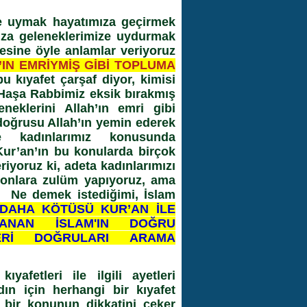
re uymak hayatımıza geçirmek
mıza geleneklerimize uydurmak
mesine öyle anlamlar veriyoruz
’IN EMRİYMİŞ GİBİ TOPLUMA
bu kıyafet çarşaf diyor, kimisi
 Haşa Rabbimiz eksik bırakmış
eklerini Allah’ın emri gibi
doğrusu Allah’ın yemin ederek
kle kadınlarımız konusunda
 Kur’an’ın bu konularda birçok
iyoruz ki, adeta kadınlarımızı
 onlara zulüm yapıyoruz, ama
z. Ne demek istediğimi, İslam
AHA KÖTÜSÜ KUR’AN İLE
ANAN İSLAM'IN DOĞRU
ERİ DOĞRULARI ARAMA
afetleri ile ilgili ayetleri
ın için herhangi bir kıyafet
bir konunun dikkatini çeker