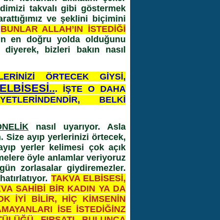
imizi takvalı gibi göstermek
rattığımız ve şeklini biçimini
,
BUNLAR ALLAH’IN İSTEDİĞİ
n en doğru yolda olduğunu
diyerek, bizleri bakın nasıl
ERİNİZİ ÖRTECEK GİYSİ,
LBİSESİ..
. İŞTE O DAHA
ETLERİNDENDİR, BELKİ
NELİK
nasıl uyarıyor. Asla
Size ayıp yerlerinizi örtecek,
 ayıp yerler kelimesi çok açık
melere öyle anlamlar veriyoruz
 gün zorlasalar giydiremezler.
atırlatıyor.
TAKVA ELBİSESİ,
VA SAHİBİ BİR KADIN YA DA
K İYİ BİLİR, HİÇ KİMSENİN
MAYANLARI İSE İSTEDİĞİNZ
TÜLÜĞÜ FIRSATI BULUNCA