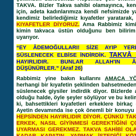
TAKVA. Bizler Takva sahibi olamayınca, kend
için, adeta kadınlarımıza kendi nefsimizde ya
kendimiz belirlediğimiz kıyafetler yaratarak
KIYAFETLER DİYORUZ.
Ama Rabbimiz kimi
kimin takvaca üstün olduğunu ben bilirim 
uyarıyor.
“EY ÂDEMOĞULLARI! SİZE AYIP YERL
TAKVÂ E
SÜSLENECEK ELBİSE İNDİRDİK.
HAYIRLIDIR. BUNLAR ALLAH'IN ÂY
DÜŞÜNÜRLER.” (Araf 26)
Rabbimiz yine bakın kullarını
AMACA YÖ
herhangi bir kıyafetin şeklinden bahsetmeden. 
süslenecek giysiler indirdik diyor. Bizlerde
olduğu halde, öyle şeyler söylüyor ve bu keli
ki, bahsettikleri kıyafetleri erkeklere birkaç
Ayetin devamında ise çok önemli bir konuyu h
HEPSİNDEN HAYIRLIDIR DİYOR. ÇÜNKÜ TAK
ERKEK, NASIL GİYİNMESİ GEREKTİĞİNİ ÇO
UYARMASI GEREKMEZ. TAKVA SAHİBİ OLA
KADAR KAPATIN, YAPMAK İSTEDİĞİ KÖ