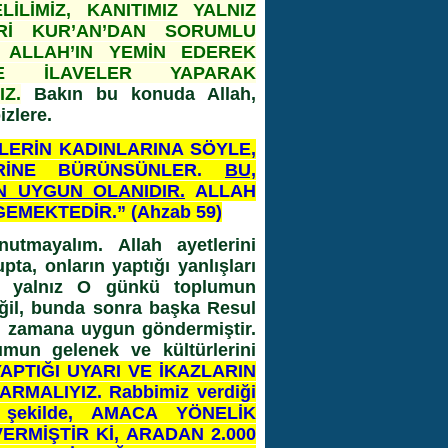
LİMİZ, KANITIMIZ YALNIZ
Rİ KUR’AN’DAN SORUMLU
 ALLAH’IN YEMİN EDEREK
ZLE İLAVELER YAPARAK
Z.
Bakın bu konuda Allah,
izlere.
NLERİN KADINLARINA SÖYLE,
LERİNE BÜRÜNSÜNLER.
BU,
N UYGUN OLANIDIR.
ALLAH
EMEKTEDİR.” (Ahzab 59)
utmayalım. Allah ayetlerini
ta, onların yaptığı yanlışları
an, yalnız O günkü toplumun
eğil, bunda sonra başka Resul
m zamana uygun göndermiştir.
mun gelenek ve kültürlerini
APTIĞI UYARI VE İKAZLARIN
MALIYIZ. Rabbimiz verdiği
ir şekilde, AMACA YÖNELİK
MİŞTİR Kİ, ARADAN 2.000