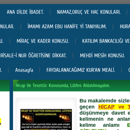
Bu makalemde sizler
geçen
HİCAP
ve
düşünmeye davet e
kelimenin ne anla
,
kelime anlamı