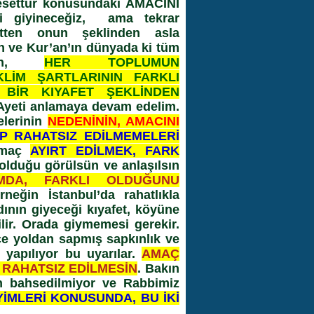
tesettür konusundaki
AMACINI
li giyineceğiz, ama tekrar
fetten onun şeklinden asla
n ve Kur’an’ın dünyada ki tüm
nden,
HER TOPLUMUN
KLİM ŞARTLARININ FARKLI
 BİR KIYAFET ŞEKLİNDEN
. Ayeti anlamaya devam edelim.
elerinin
NEDENİNİN, AMACINI
IP RAHATSIZ EDİLMEMELERİ
amaç
AYIRT EDİLMEK, FARK
 olduğu görülsün ve anlaşılsın
DA, FARKLI OLDUĞUNU
neğin İstanbul’da rahatlıkla
dının giyeceği kıyafet, köyüne
lir. Orada giymemesi gerekir.
ice yoldan sapmış sapkınlık ve
 yapılıyor bu uyarılar.
AMAÇ
 RAHATSIZ EDİLMESİN
. Bakın
en bahsedilmiyor ve Rabbimiz
YİMLERİ KONUSUNDA, BU İKİ