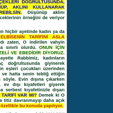
RÇEKLERİ DOĞRULTUSUNDA,
ÜP, AKLINI KULLANARAK
EBİLSİN.
Düşünüp aklını
ceklerinin örneğini de veriyor
n hiçbir ayetinde kadın ya da
ELBİSENİN TARİFİNİ ASLA
ı zaten, O indirilen vahyin
a sınırlı olurdu.
ONUN İÇİN
ELİ VE EBEDİDİR DİYORUZ
.
yette Rabbimiz, kadınların
aç doğrultusunda giyinerek
in eşleri çocukları üzerinden
 ve hatta senin tebliğ ettiğin
söyle. Evin dışına çıkarken
 ev dışı kıyafetleri giyerek
a serbest kıyafetinizle dışarı
TARİFİ VAR MI?
Demek ki O
 titiz davranmayıp daha açık
 özellikle bu konuda yapılıyor.