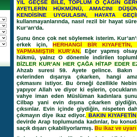
YIL GEÇSE BİLE, TOPLUM O ÇAĞIN GE
AYETLERİN HÜKMÜNÜ, AMACINI DÜŞÜN
KENDİSİNE UYGULASIN, HAYATA GEÇİR
kullanmayanlarında, nasıl rezil bir hayat süre
Kur’an’da.
Şunu önce çok net söylemek isterim. Kur’an’ı
erkek için,
HERHANGİ BİR KIYAFETİN, 
YAPMAMIŞTIR KUR’AN.
Eğer yapmış olsayd
hükmü, yalnız O dönemle indirilen topluml
BİZLER KUR’AN HER ÇAĞA HİTAP EDER EZ
Ahzab suresi 59. Ayete gelince. Bakın a
evlerinden dışarıya çıkarken, hangi am
çıkmasını istiyor. Bu örneği özellikle Nebin
yapıyor Allah ve diyor ki eşlerin, çocukların
vahye iman eden Müslüman kadınlara şunu 
Cilbap yani evin dışına çıkarken giydiğin,
çıksınlar. Evin içinde giydiğin, nispeten dah
çıkmayın diye ikaz ediyor.
BAKIN KIYAFETİN 
devirde Arap toplumunda kadınlar, bu konuda
saçık dışarı çıkabiliyorlarmış.
Bu ikaz ve uyarı