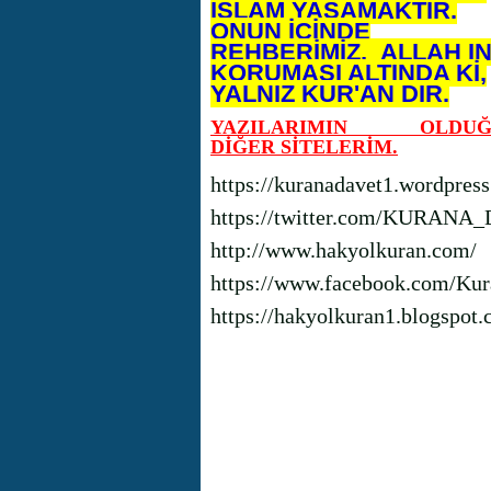
İSLAM YAŞAMAKTIR.
ONUN İÇİNDE
REHBERİMİZ, ALLAH I
KORUMASI ALTINDA Kİ,
YALNIZ KUR'AN DIR.
YAZILARIMIN OLDUĞ
DİĞER SİTELERİM.
https://kuranadavet1.wordpres
https://twitter.com/KURANA
http://www.hakyolkuran.com/
https://www.facebook.com/Kur
https://hakyolkuran1.blogspot.