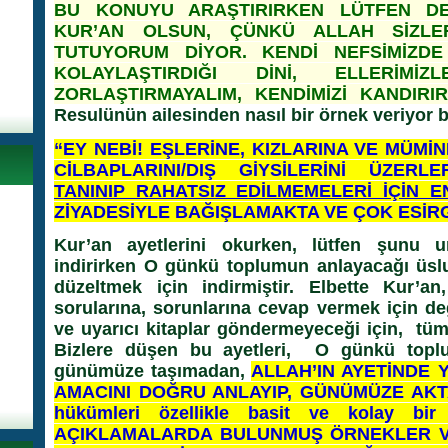
BU KONUYU ARAŞTIRIRKEN LÜTFEN DELİ
KUR’AN OLSUN, ÇÜNKÜ ALLAH SİZLE
TUTUYORUM DİYOR. KENDİ NEFSİMİZDE
KOLAYLAŞTIRDIĞI DİNİ, ELLERİMİ
ZORLAŞTIRMAYALIM, KENDİMİZİ KANDIRIRI
Resulünün ailesinden nasıl bir örnek veriyor b
“EY NEBİ! EŞLERİNE, KIZLARINA VE MÜMİ
CİLBAPLARINI/DIŞ GİYSİLERİNİ ÜZER
TANINIP RAHATSIZ EDİLMEMELERİ İÇİN E
ZİYADESİYLE BAĞIŞLAMAKTA VE ÇOK ESİRG
Kur’an ayetlerini okurken, lütfen şunu un
indirirken O günkü toplumun anlayacağı üslup
düzeltmek için indirmiştir. Elbette Kur’
sorularına, sorunlarına cevap vermek için d
ve uyarıcı kitaplar göndermeyeceği için, tü
Bizlere düşen bu ayetleri, O günkü toplu
günümüze taşımadan,
ALLAH’IN AYETİNDE Y
AMACINI DOĞRU ANLAYIP, GÜNÜMÜZE AKTAR
hükümleri özellikle basit ve kolay b
AÇIKLAMALARDA BULUNMUŞ ÖRNEKLER VER