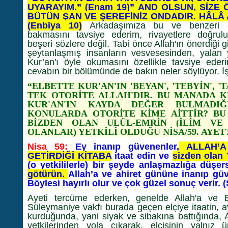
UYARAYIM.” (Enam 19)” AND OLSUN, SİZE Ö
BÜTÜN ŞAN VE ŞEREFİNİZ ONDADIR. HÂLÂ
(Enbiya 10)
Arkadaşımıza bu ve benzeri onl
bakmasını tavsiye ederim, rivayetlere doğru
beşeri sözlere değil. Tabi önce Allah'ın önerdiği gi
şeytanlaşmış insanların vesvesesinden, yalan y
Kur’an'ı öyle okumasını özellikle tavsiye eder
cevabın bir bölümünde de bakın neler söylüyor. İşt
“ELBETTE KUR'AN'IN 'BEYAN', 'TEBYİN', 
TEK OTORİTE ALLAH'DIR. BU MANADA K
KUR'AN'IN KAYDA DEĞER BULMADIĞI
KONULARDA OTORİTE KİME AİTTİR? B
BİZDEN OLAN ULÜL-EMRİN (İLİM VE
OLANLAR) YETKİLİ OLDUĞU NİSA/59. AYET
Nisa 59:
Ey inanıp güvenenler,
ALLAH’A 
GETİRDİĞİ KİTABA
itaat edin ve
sizden olan
(o yetkililerle) bir şeyde anlaşmazlığa düşer
götürün.
Allah’a ve ahiret gününe inanıp güv
Böylesi hayırlı olur ve çok güzel sonuç verir. 
Ayeti tercüme ederken, genelde Allah'a ve El
Süleymaniye vakfı burada geçen elçiye itaatin, ay
kurduğunda, yani siyak ve sibakına battığında, Al
yetkilerinden yola çıkarak, elçisinin yalnız