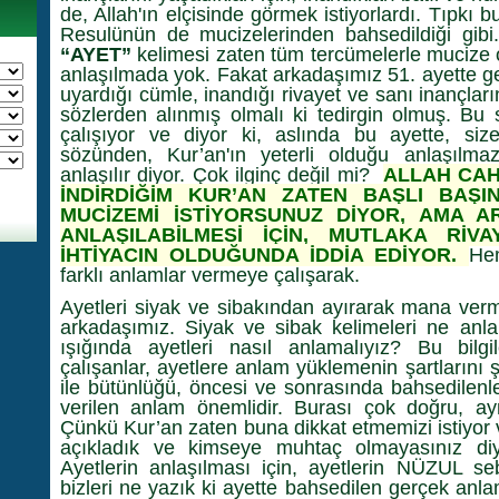
de, Allah'ın elçisinde görmek istiyorlardı. Tıpkı 
Resulünün de mucizelerinden bahsedildiği gib
“AYET”
kelimesi zaten tüm tercümelerle mucize o
anlaşılmada yok. Fakat arkadaşımız 51. ayette ge
uyardığı cümle, inandığı rivayet ve sanı inançları
sözlerden alınmış olmalı ki tedirgin olmuş. Bu 
çalışıyor ve diyor ki, aslında bu ayette, s
sözünden, Kur’an'ın yeterli olduğu anlaşılmaz
anlaşılır diyor. Çok ilginç değil mi?
ALLAH CAH
İNDİRDİĞİM KUR’AN ZATEN BAŞLI BAŞI
MUCİZEMİ İSTİYORSUNUZ DİYOR, AMA A
ANLAŞILABİLMESİ İÇİN, MUTLAKA RİVA
İHTİYACIN OLDUĞUNDA İDDİA EDİYOR.
Hem
farklı anlamlar vermeye çalışarak.
Ayetleri siyak ve sibakından ayırarak mana verm
arkadaşımız. Siyak ve sibak kelimeleri ne anlam
ışığında ayetleri nasıl anlamalıyız? Bu bilg
çalışanlar, ayetlere anlam yüklemenin şartlarını şöy
ile bütünlüğü, öncesi ve sonrasında bahsedilenl
verilen anlam önemlidir. Burası çok doğru, ayn
Çünkü Kur’an zaten buna dikkat etmemizi istiyor ve
açıkladık ve kimseye muhtaç olmayasınız diye
Ayetlerin anlaşılması için, ayetlerin NÜZUL seb
bizleri ne yazık ki ayette bahsedilen gerçek anl