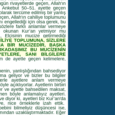
bugün rivayetlerde geçen, Allah'ın
i. Ankebut 50–51. ayette geçen
larak tercüme edilmiş bir yanlış
çen, Allah'ın cahiliye toplumunu
nı engellediği için olsa gerek, bu
sözlere farklı anlamlar vermeye
ize okunan Kur’an yetmiyor mu
, Elçisinin mucize getirmediği
İLİYE TOPLUMUNA, SİZLERE
NA BİR MUCİZEDİR, BAŞKA
RKADAŞIMIZ BU MUCİZENİN
YETLERE, SANI BİLGİLERE
 de ayette geçen kelimelere,
enin, yanlışlığından bahsediyor
a geliyor ve bizler bu bilgiler
ilerle ayetlere anlam vermeye
le açıklıyorlar. Ayetlerin birbiri
er ve ayette bahsedilen maksat,
en böyle anlamalıyız ayetleri.
 diyor ki, ayetleri biz Kur’an'da
, nice örneklerle izah ettik.
ebini bilmeliyiz düşüncesi ise,
amından uzaklaştırmaktadır. Eğer