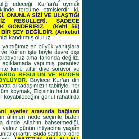
ebliğ edeceği Kur’an'a uymak
klinde tercüme etmişlerdir ki,
, ONUNLA SİZİ VE ULAŞTIĞI
İZ RESULLERİ, SADECE
K GÖNDERİRİZ. (Kehf 56)
İR ŞEY DEĞİLDİR. (Ankebut
izi kandırmış oluruz.
i, yaptığımız en büyük yanlışlara
 ve Kur’an işte böyle devre dışı
aratıyoruz ama farkında değiliz.
, açıklamada yapılmış parantez
ite kime aittir diye soruyor ve
ARDA RESULÜN VE BİZDEN
ÖYLÜYOR.
Böylece Kur’an din
hatta arkadaşımızın tabiriyle, her
üm koymak, Elçisinin hatta ulül
r koyabileceğini gönül rahatlıkla
ni ayetler arasında bağlantı
n âlimleri nede seçimle bizleri
a dinde Allah'ın bahsetmediği,
yalnız günün ihtiyacına yaşam
unlar çıkartır. Buda şartlara göre