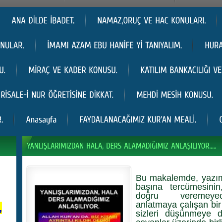
Bu makalemde, yazım
başına tercümesinin
doğru veremeyece
anlatmaya çalışan bir
,
sizleri düşünmeye d