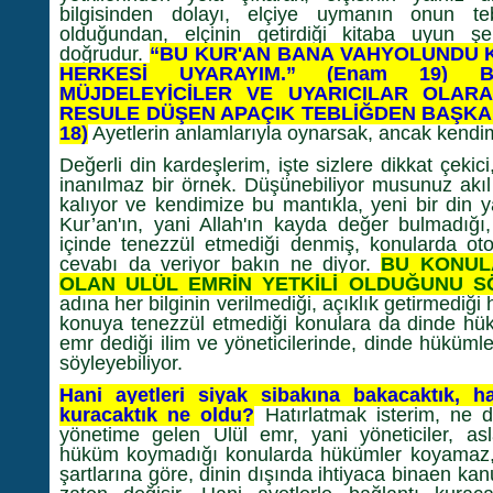
bilgisinden dolayı, elçiye uymanın onun t
olduğundan, elçinin getirdiği kitaba uyun şe
doğrudur.
“BU KUR'AN BANA VAHYOLUNDU Kİ
HERKESİ UYARAYIM.” (Enam 19) B
MÜJDELEYİCİLER VE UYARICILAR OLARA
RESULE DÜŞEN APAÇIK TEBLİĞDEN BAŞKA B
18)
Ayetlerin anlamlarıyla oynarsak, ancak kendim
Değerli din kardeşlerim, işte sizlere dikkat çekic
inanılmaz bir örnek. Düşünebiliyor musunuz akıl
kalıyor ve kendimize bu mantıkla, yeni bir din y
Kur’an'ın, yani Allah'ın kayda değer bulmadığı
içinde tenezzül etmediği denmiş, konularda otor
cevabı da veriyor bakın ne diyor.
BU KONUL
OLAN ULÜL EMRİN YETKİLİ OLDUĞUNU S
adına her bilginin verilmediği, açıklık getirmediği 
konuya tenezzül etmediği konulara da dinde hük
emr dediği ilim ve yöneticilerinde, dinde hükümle
söyleyebiliyor.
Hani ayetleri siyak sibakına bakacaktık, ha
kuracaktık ne oldu?
Hatırlatmak isterim, ne di
yönetime gelen Ulül emr, yani yöneticiler, asl
hüküm koymadığı konularda hükümler koyamaz, 
şartlarına göre, dinin dışında ihtiyaca binaen kan