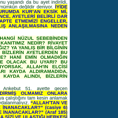
nu yaşandı da bu ayet indirildi,
 mümkün değildir deniyor.
İYİDE
URUMDA KUR’AN EKSİK Mİ,
NCE, AYETLERİ BELİRLİ DAR
DAPTE ETMEMİZİ ENGELLER,
LIŞ ANLAŞILMASINA NEDEN
 HANGİ NÜZUL SEBEBİNDEN
 KANITIMIZ NEDİR? RİVAYET
IZ? YA YANLIŞ BİR BİLGİNİN
 BİZLERİN AYETLERDEN BU
CE? HANİ EMİN OLMADIĞIN
 NE OLACAK BU UYARI? BU
YORSAK, ALLAH'IN ELÇİSİ
RI KAYDA ALDIRAMADIDA,
KAYDA ALINDI, BİZLERİN
k Ankebut 51. ayette geçen
NDİRMİŞ OLMAMIZ ONLARA
ya çalıştığını tam kesin anlamak
aydalanmalıyız.
“ALLAH'TAN VE
İNANACAKLAR?” (casiye 6)
 İNANACAKLAR?” (Araf 185)
 SİZİ VE ULAŞTIĞI HERKESİ