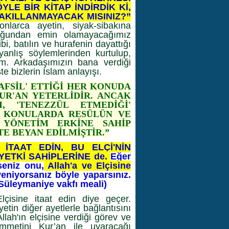
YLE BİR KİTAP İNDİRDİK Kİ,
 AKILLANMAYACAK MISINIZ?”
arca ayetin, siyak-sibakına
luğundan emin olamayacağımız
bi, batılın ve hurafenin dayattığı
anlış söylemlerinden kurtulup,
im. Arkadaşımızın bana verdiği
e bizlerin İslam anlayışı.
'TAFSİL' ETTİĞİ HER KONUDA
UR'AN YETERLİDİR. ANCAK
, 'TENEZZÜL ETMEDİĞİ'
U KONULARDA RESÜLÜN VE
 YÖNETİM ERKİNE SAHİP
TE BEYAN EDİLMİŞTİR.”
İTAAT EDİN, BU ELÇİ'NİN
 YETKİ SAHİPLERİNE de.
Eğer
seniz onu,
Allah'a ve Elçisine
eniyorsanız böyle yaparsınız.
(Süleymaniye vakfı meali)
çisine itaat edin diye geçer.
etin diğer ayetlerle bağlantısını
lah'ın elçisine verdiği görev ve
 ümmetini Kur’an ile uyaracağı