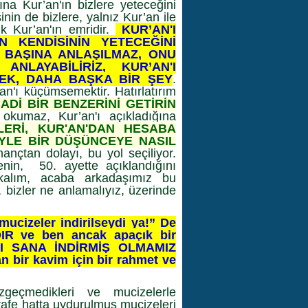
na Kur’an'ın bizlere yeteceğini
sinin de bizlere, yalnız Kur’an ile
ık Kur’an'ın emridir.
KUR’AN'I
N KENDİSİNİN YETECEĞİNİ
 BAŞINA ANLAŞILMAZ, ONU
NLAYABİLİRİZ, KUR’AN'I
MEK, DAHA BAŞKA BİR ŞEY
.
an'ı küçümsemektir. Hatırlatırım
ADİ BİR BENZERİNİ GETİRİN
okumaz, Kur’an'ı açıkladığına
LERİ, KUR'AN'DAN HESABA
YLE BİR DÜŞÜNCEYE NASIL
nçtan dolayı, bu yol seçiliyor.
nin, 50. ayette açıklandığını
akalım, acaba arkadaşımız bu
, bizler ne anlamalıyız, üzerinde
ucizeler indirilseydi ya!” De
R ve ben ancak apaçık bir
BI SANA İNDİRMİŞ OLMAMIZ
bir kavim için bir rahmet ve
zgeçmedikleri ve mucizelerle
hurafe hatta uydurulmuş mucizeleri