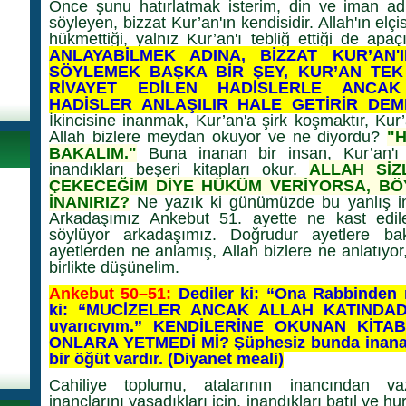
Önce şunu hatırlatmak isterim, din ve iman adı
söyleyen, bizzat Kur’an'ın kendisidir. Allah'ın elçi
hükmettiği, yalnız Kur’an'ı tebliğ ettiği de apaç
ANLAYABİLMEK ADINA, BİZZAT KUR’AN'I
SÖYLEMEK BAŞKA BİR ŞEY, KUR’AN TEK
RİVAYET EDİLEN HADİSLERLE ANCAK A
HADİSLER ANLAŞILIR HALE GETİRİR DE
İkincisine inanmak, Kur’an'a şirk koşmaktır, Kur’
Allah bizlere meydan okuyor ve ne diyordu?
"H
BAKALIM."
Buna inanan bir insan, Kur’an'ı 
inandıkları beşeri kitapları okur.
ALLAH SİZ
ÇEKECEĞİM DİYE HÜKÜM VERİYORSA, BÖ
İNANIRIZ?
Ne yazık ki günümüzde bu yanlış ina
Arkadaşımız Ankebut 51. ayette ne kast edile
söylüyor arkadaşımız. Doğrudur ayetlere b
ayetlerden ne anlamış, Allah bizlere ne anlatıyor
birlikte düşünelim.
Ankebut 50–51:
Dediler ki: “Ona Rabbinden m
ki: “MUCİZELER ANCAK ALLAH KATINDADI
uyarıcıyım.” KENDİLERİNE OKUNAN KİTA
ONLARA YETMEDİ Mİ? Şüphesiz bunda inanan 
bir öğüt vardır. (Diyanet meali)
Cahiliye toplumu, atalarının inancından va
inançlarını yaşadıkları için, inandıkları batıl ve 