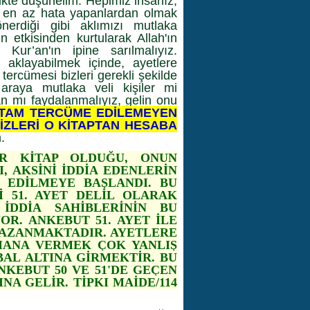
likte düşünelim. Hepimiz insanız,
a en az hata yapanlardan olmak
 önerdiği gibi aklımızı mutlaka
n etkisinden kurtularak Allah'ın
 Kur’an'ın ipine sarılmalıyız.
ı aklayabilmek içinde, ayetlere
ercümesi bizleri gerekli şekilde
araya mutlaka veli kişiler mi
an mı faydalanmalıyız, gelin onu
 TAM TERCÜME EDİLEMEYEN
İZLERİ O KİTAPTAN HESABA
.
İR KİTAP OLDUĞU, ONUN
, AKSİNİ İDDİA EDENLERİN
A EDİLMEYE BAŞLANDI. BU
İ 51. AYET DELİL OLARAK
İDDİA SAHİBLERİNİN BU
OR. ANKEBUT 51. AYET İLE
 KAZANMAKTADIR. AYETLERE
MANA VERMEK ÇOK YANLIŞ
BAL ALTINA GİRMEKTİR. BU
KEBUT 50 VE 51'DE GEÇEN
A GELİR. TİPKI MAİDE/114