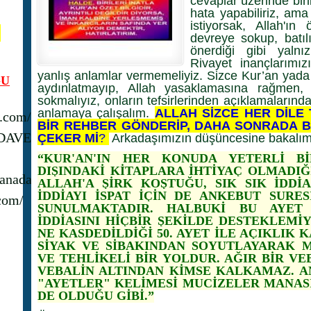
cevaplar üzerinde bir
hata yapabiliriz, am
istiyorsak, Allah'ın
N
devreye sokup, batılı
önerdiği gibi yalnız
Rivayet inançlarımız
yanlış anlamlar vermemeliyiz. Sizce Kur’an yada t
U
aydınlatmayıp, Allah yasaklamasına rağmen, 
sokmalıyız, onların tefsirlerinden açıklamalarınd
anlamaya çalışalım.
ALLAH SİZCE HER DİLE
s.com/
BİR REHBER GÖNDERİP, DAHA SONRADA B
_DAVET
ÇEKER Mİ
?
Arkadaşımızın düşüncesine bakalım
“KUR'AN'IN HER KONUDA YETERLİ B
DIŞINDAKİ KİTAPLARA İHTİYAÇ OLMADIĞI
anadavet1/
ALLAH'A ŞİRK KOŞTUĞU, SIK SIK İDDİ
İDDİAYI İSPAT İÇİN DE ANKEBUT SURES
com/
SUNULMAKTADIR. HALBUKİ BU AYET 
İDDİASINI HİÇBİR ŞEKİLDE DESTEKLEMİY
NE KASDEDİLDİĞİ 50. AYET İLE AÇIKLIK
SİYAK VE SİBAKINDAN SOYUTLAYARAK 
VE TEHLİKELİ BİR YOLDUR. AĞIR BİR VE
VEBALİN ALTINDAN KİMSE KALKAMAZ. AN
"AYETLER" KELİMESİ MUCİZELER MANASIN
DE OLDUĞU GİBİ.”