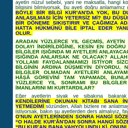
ayetin nüzul sebebi, yani ne maksatla, hangi ko
bilgisini bilmiyorsak, bu ayeti doğru anlamamız
BÖYLE BİR BİLGİ KUR’AN'DA YOK, BU D
ANLAŞILMASI İÇİN YETERSİZ Mİ? BU DÜŞÜ
BİR DÖNEME SIKIŞTIRIR VE ÇAĞIMIZA A
HATTA HÜKMÜNÜ BİLE İPTAL EDER YAN
OLUR.
ARADAN YÜZLERCE YIL GEÇMİŞ, AYETİN
DOLAYI İNDİRİLDİĞİNE, KESİN EN DOĞRU
BİLGİLER IŞIĞINDA MI AYETLERİ ANLAYACAĞ
IŞIĞINDA ANLARSAK NE OLACAK? ALLAH
YOLLAMI FAYDALANMAMIZI İSTİYOR SİZ
BİLGİNİN ARDINA DÜŞMEYİN DİYORDU,
BİLGİLER OLMADAN AYETLERİ ANLAYAMI
HÂŞÂ GÖREVİNİ TAM YAPAMADI, BUNLA
YÜZLERCE YIL SONRAMI BU BİLGİLER 
İMANLARINI MI KURTARDILAR?
Eğer ayetlerin siyak ve sibakına bakara
KENDİLERİNE OKUNAN KİTABI SANA İ
YETMEDİMİ
sözünden, Allah bizlere ne anlatma
istiyorsak, bakın şu ayetlerden ders almalıyız, f
O'NUN AYETLERİNDEN SONRA HANGİ SÖZE 
“O HALDE KUR'ÂN'DAN SONRA HANGİ SÖZE
“BU KUR'AN BANA VAHYOLUNDU Kİ, ONUNLA