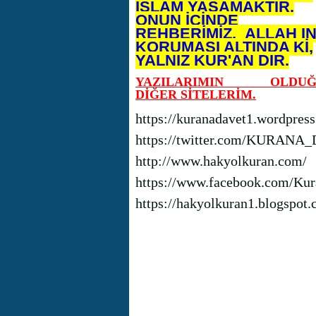
İSLAM YAŞAMAKTIR.
ONUN İÇİNDE
REHBERİMİZ, ALLAH I
KORUMASI ALTINDA Kİ,
YALNIZ KUR'AN DIR.
YAZILARIMIN OLDUĞ
DİĞER SİTELERİM.
https://kuranadavet1.wordpres
https://twitter.com/KURANA
http://www.hakyolkuran.com/
https://www.facebook.com/Kur
https://hakyolkuran1.blogspot.