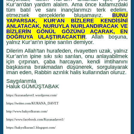
Kur’an'dan yardım alalım. Ama önce kafamızdaki
tüm batıl ve sanı inançlarımızı terk edelim,
etmezsek gerçeklerle bluşamayız.
BUNU
YAPARSAK, KUR’AN BİZLERE KENDİSİNİ
ANLATACAK, NURUYLA NURLANDIRACAK VE
BİZLERİN GÖNÜL GÖZÜNÜ AÇARAK, EN
DOĞRUYA ULAŞTIRACAKTIR
. Allah boşuna,
yalnız Kur’an'ın ipine sarılın demiyor.
Dilerim Allah'tan hurafeden, rivayetten uzak, yalnız
Kur’an'ın ipine sıkı sıkı sarılan, onu anlayabilmek
için çırpınan, çaba harcayan, kendi imtihanını
başkasına bırakmadan düşünerek, sorgulayarak
iman eden, Rabbin azınlık halis kullarından oluruz.
Saygılarımla
Haluk GÜMÜŞTABAK
https://kuranadavet1.wordpress.com/
https://twitter.com/KURANA_DAVET
http://www.hakyolkuran.com/
https://www.facebook.com/Kuranadavet1/
https://hakyolkuran1.blogspot.com/