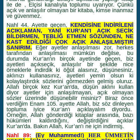
ile de , Elçisi kanalıyla toplumu uyarıyor. Çünkü
açık ve anlaşılır olmayan bir kitaba, kimse inanmaz
ve güvenmez.
Nahl 44. Ayette geçen,
KENDİSİNE İNDİRİLENİ
AÇIKLAMAN, YANİ KUR’AN'I AÇIK SEÇİK
BİLDİRMEN, TEBLİĞ ETMEN SÖZÜNDEN, NE
KAST EDİLDİĞİ ÇOK AÇIK ANLAŞILMIŞTIR
SANIRIM.
Eğer ayetler anlaşılması zor, herkes
tarafından anlaşılması mümkün değilse, bu
durumda Kur’an'ın birçok ayetinde geçen, biz
ayetleri açıkseçik, anlaşılır bir şekilde nice
örneklerle indirdik ki öğüt alasınız, düşünesiniz,
aklınızı kullanasınız, ayetleri yemin olsun ki
kolaylaştırdık sözlerini görmezden gelmiş oluruz.
Allah birçok kez Kur’an'da, düşün aklını kullan
diyor ayetler için anlaşılmayan, açık olmayan
sözler üzerinde düşünebilir misiniz? Biraz önce
verdiğim Enam 105. ayette Allah, biz söz dinleyen
topluma iyice Kur’an'ı açıklayalım diyordu.
Örneğin, Allah gönderdiği kitaplar arasında, bazı
hükümleri kaldırdığını, değiştirdiğini açıklar
Kur’an'da. Bakın Allah, Kur’an'ı ne için indirmiş.
Nahl 89:
(Ey Muhammed!)
HER ÜMMETİN