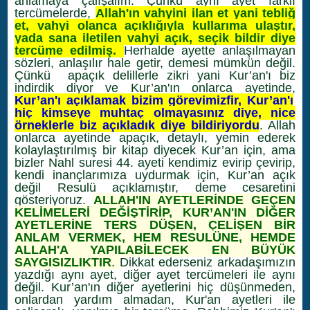
anlamaya çalışalım. Çünkü aynı ayet farklı
tercümelerde,
Allah'ın vahyini ilan et yani tebliğ
et, vahyi olanca açıklığıyla kullarıma ulaştır,
yada sana iletilen vahyi açık, seçik bildir diye
tercüme edilmiş.
Herhalde ayette anlaşılmayan
sözleri, anlaşılır hale getir, demesi mümkün değil.
Çünkü apaçık delillerle zikri yani Kur’an'ı biz
indirdik diyor ve Kur’an'ın onlarca ayetinde,
Kur’an'ı açıklamak bizim görevimizfir, Kur’an'ı
hiç kimseye muhtaç olmayasınız diye, nice
örneklerle biz açıkladık diye bildiriyordu
. Allah
onlarca ayetinde apaçık, detaylı, yemin ederek
kolaylaştırılmış bir kitap diyecek Kur’an için, ama
bizler Nahl suresi 44. ayeti kendimiz evirip çevirip,
kendi inançlarımıza uydurmak için, Kur’an açık
değil Resulü açıklamıştır, deme cesaretini
gösteriyoruz.
ALLAH'IN AYETLERİNDE GEÇEN
KELİMELERİ DEĞİŞTİRİP, KUR’AN'IN DİĞER
AYETLERİNE TERS DÜŞEN, ÇELİŞEN BİR
ANLAM VERMEK, HEM RESULÜNE, HEMDE
ALLAH'A YAPILABİLECEK EN BÜYÜK
SAYGISIZLIKTIR
.
Dikkat ederseniz arkadaşımızın
yazdığı aynı ayet, diğer ayet tercümeleri ile aynı
değil. Kur’an'ın diğer ayetlerini hiç düşünmeden,
onlardan yardım almadan, Kur'an ayetleri ile