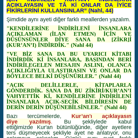
AÇIKLAYASIN VE TÂ Kİ ONLAR DA İYİCE
FİKİRLERİNİ KULLANSINLAR” (Nahl, 44)
Şimdide aynı ayeti diğer farklı meallerden yazalım.
"KENDİLERİNE İNDİRİLENİ İNSANLARA
AÇIKLAMAN (İLAN ETMEN) İÇİN VE
DÜŞÜNSÜNLER DİYE SANA DA [ZİKR]İ
(KUR’AN’I) İNDİRDİK." (Nahl 44)
"VE BİZ SANA DA BU UYARICI KİTABI
İNDİRDİK Kİ İNSANLARA, BAŞINDAN BERİ
İNDİRİLEGELEN MESAJIN ASLINI, OLANCA
AÇIKLIĞIYLA ULAŞTIRASIN VE ONLAR DA
BÖYLECE BELKİ DÜŞÜNÜRLER." (Nahl 44)
"AÇIK DELİLLERLE, KİTAPLARLA
GÖNDERDİK. SANA DA BU ZİKİRİ/KUR’AN’I
VAHYETTİK Kİ, KENDİLERİNE İNDİRİLENİ
İNSANLARA AÇIK-SEÇİK BİLDİRESİN DE
DERİN DERİN DÜŞÜNEBİLSİNLER." (Nahl 44)
Bazı tercümelerde,
Kur’an'ı açıklayasın
diye yazılmış
.
Bu şekliylede kabul
ettiğimizde Kur'an bütünlüğünde, diğer ayetlere
ters düşmeyecek şekliyle ayet ne anlatıyor, onu