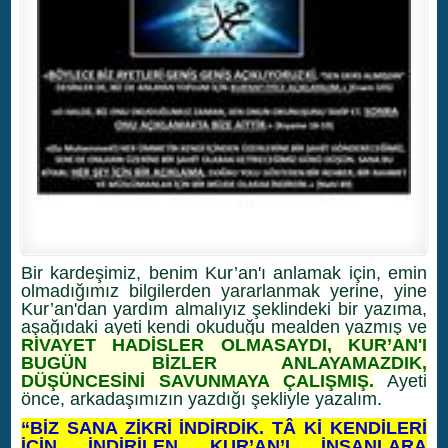
Bir kardeşimiz, benim Kur’an'ı anlamak için, emin
olmadığımız bilgilerden yararlanmak yerine, yine
Kur’an'dan yardım almalıyız şeklindeki bir yazıma,
aşağıdaki ayeti kendi okuduğu mealden yazmış ve
RİVAYET HADİSLER OLMASAYDI, KUR’AN'I
BUGÜN BİZLER ANLAYAMAZDIK,
DÜŞÜNCESİNİ SAVUNMAYA ÇALIŞMIŞ.
Ayeti
önce, arkadaşımızın yazdığı şekliyle yazalım.
“BİZ SANA ZİKRİ İNDİRDİK. TÂ Kİ KENDİLERİ
İÇİN İNDİRİLEN KUR’AN’I İNSANLARA