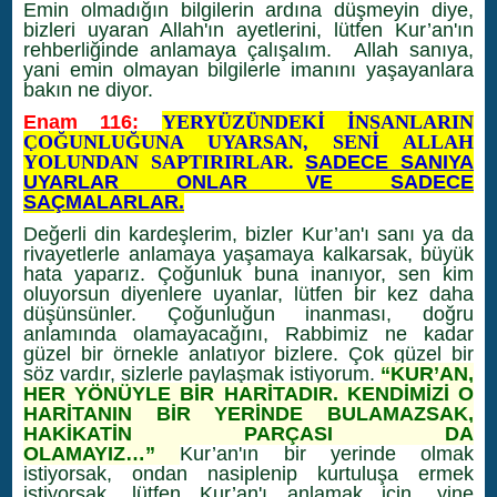
Emin olmadığın bilgilerin ardına düşmeyin diye,
bizleri uyaran Allah'ın ayetlerini, lütfen Kur’an'ın
rehberliğinde anlamaya çalışalım. Allah sanıya,
yani emin olmayan bilgilerle imanını yaşayanlara
bakın ne diyor.
Enam 116:
YERYÜZÜNDEKİ İNSANLARIN
ÇOĞUNLUĞUNA UYARSAN, SENİ ALLAH
YOLUNDAN SAPTIRIRLAR.
SADECE SANIYA
UYARLAR ONLAR VE SADECE
SAÇMALARLAR.
Değerli din kardeşlerim, bizler Kur’an'ı sanı ya da
rivayetlerle anlamaya yaşamaya kalkarsak, büyük
hata yaparız. Çoğunluk buna inanıyor, sen kim
oluyorsun diyenlere uyanlar, lütfen bir kez daha
düşünsünler. Çoğunluğun inanması, doğru
anlamında olamayacağını, Rabbimiz ne kadar
güzel bir örnekle anlatıyor bizlere. Çok güzel bir
söz vardır, sizlerle paylaşmak istiyorum.
“KUR’AN,
HER YÖNÜYLE BİR HARİTADIR. KENDİMİZİ O
HARİTANIN BİR YERİNDE BULAMAZSAK,
HAKİKATİN PARÇASI DA
OLAMAYIZ…”
Kur’an'ın bir yerinde olmak
istiyorsak, ondan nasiplenip kurtuluşa ermek
istiyorsak, lütfen Kur’an'ı anlamak için, yine