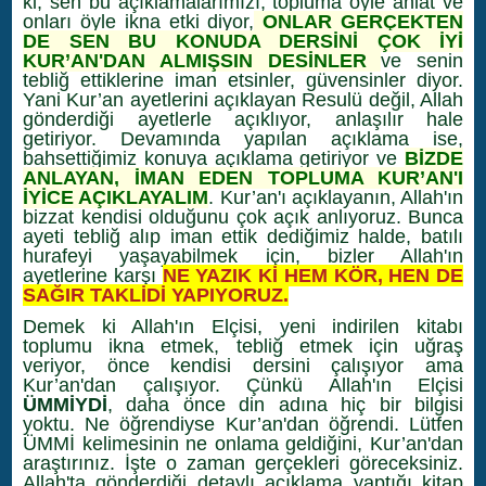
ki, sen bu açıklamalarımızı, topluma öyle anlat ve
onları öyle ikna etki diyor,
ONLAR GERÇEKTEN
DE SEN BU KONUDA DERSİNİ ÇOK İYİ
KUR’AN'DAN ALMIŞSIN DESİNLER
ve senin
tebliğ ettiklerine iman etsinler, güvensinler diyor.
Yani Kur’an ayetlerini açıklayan Resulü değil, Allah
gönderdiği ayetlerle açıklıyor, anlaşılır hale
getiriyor. Devamında yapılan açıklama ise,
bahsettiğimiz konuya açıklama getiriyor ve
BİZDE
ANLAYAN, İMAN EDEN TOPLUMA KUR’AN'I
İYİCE AÇIKLAYALIM
. Kur’an'ı açıklayanın, Allah'ın
bizzat kendisi olduğunu çok açık anlıyoruz. Bunca
ayeti tebliğ alıp iman ettik dediğimiz halde, batılı
hurafeyi yaşayabilmek için, bizler Allah'ın
ayetlerine karşı
NE YAZIK Kİ HEM KÖR, HEN DE
SAĞIR TAKLİDİ YAPIYORUZ.
Demek ki Allah'ın Elçisi, yeni indirilen kitabı
toplumu ikna etmek, tebliğ etmek için uğraş
veriyor, önce kendisi dersini çalışıyor ama
Kur’an'dan çalışıyor. Çünkü Allah'ın Elçisi
ÜMMİYDİ
, daha önce din adına hiç bir bilgisi
yoktu. Ne öğrendiyse Kur’an'dan öğrendi. Lütfen
ÜMMİ kelimesinin ne onlama geldiğini, Kur’an'dan
araştırınız. İşte o zaman gerçekleri göreceksiniz.
Allah'ta gönderdiği detaylı açıklama yaptığı kitap