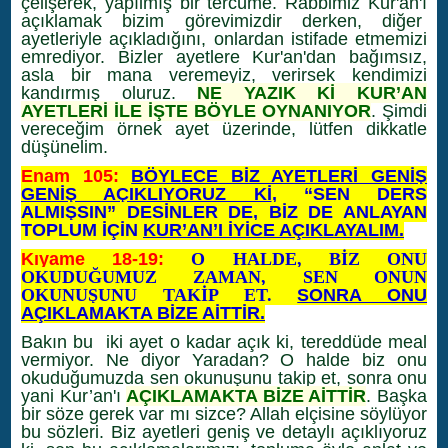
çelişerek, yapılmış bir tercüme. Rabbimiz Kur'an'ı
açıklamak bizim görevimizdir derken, diğer
ayetleriyle açıkladığını, onlardan istifade etmemizi
emrediyor. Bizler ayetlere Kur'an'dan bağımsız,
asla bir mana veremeyiz, verirsek kendimizi
kandırmış oluruz.
NE YAZIK Kİ KUR’AN
AYETLERİ İLE İŞTE BÖYLE OYNANIYOR
. Şimdi
vereceğim örnek ayet üzerinde, lütfen dikkatle
düşünelim.
Enam 105:
BÖYLECE BİZ AYETLERİ GENİŞ
GENİŞ AÇIKLIYORUZ Kİ
, “SEN DERS
ALMIŞSIN” DESİNLER DE, BİZ DE ANLAYAN
TOPLUM İÇİN
KUR’AN’I İYİCE AÇIKLAYALIM.
Kıyame 18-19:
O HALDE, BİZ ONU
OKUDUĞUMUZ ZAMAN, SEN ONUN
OKUNUŞUNU TAKİP ET.
SONRA ONU
AÇIKLAMAKTA BİZE AİTTİR.
Bakın bu iki ayet o kadar açık ki, tereddüde meal
vermiyor. Ne diyor Yaradan? O halde biz onu
okuduğumuzda sen okunuşunu takip et, sonra onu
yani Kur’an'ı
AÇIKLAMAKTA BİZE AİTTİR
. Başka
bir söze gerek var mı sizce? Allah elçisine söylüyor
bu sözleri. Biz ayetleri geniş ve detaylı açıklıyoruz