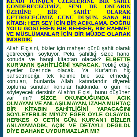
KENDİ İÇİNDEN ÜZERLERİNE BİR ŞAHİT
GÖNDERECEĞİMİZ, SENİ DE ONLARIN
ÜZERİNE BİR ŞAHİT OLARAK
GETİRECEĞİMİZ GÜNÜ DÜŞÜN.
SANA BU
KİTABI;
HER ŞEY İÇİN BİR AÇIKLAMA
, DOĞRU
YOLU GÖSTEREN BİR REHBER, BİR RAHMET
VE MÜSLÜMANLAR İÇİN BİR MÜJDE OLARAK
İNDİRDİK.
Allah Elçisini, bizler için mahşer günü şahit olarak
getireceğini söylüyor. Peki, şahitliği sizce hangi
konuda ve hangi kitaptan olacak?
ELBETTE
KUR’AN'IN ŞAHİTLİĞİNİ YAPACAK.
Tebliğ ettiği
ayetler üzerinde olacak. Ya Kur’an'ın hiç
bahsetmediği, tek kelime bile söz etmediği
konuları, bunlarda Allah katındandır diyerek
topluma sunulan konular hakkında, o gün ne
söyleyecek dersiniz Allah'ın Elçisi, bunu düşünen
var mı?
SİZCE OKUNDUĞUNDA AÇIK
OLMAYAN VE ANLAŞILMAYAN, İZAHA MUHTAÇ
BİR KİTABIN ŞAHİTLİĞİNİ YAPACAĞINI
SÖYLEYEBİLİR MİYİZ? EĞER ÖYLE OLSAYDI,
HERKES O ÇETİN GÜN, KUR’AN'I BİZLER
ANLAYAMADIK, AÇIK VE DETAYLI DEĞİLDİ,
DİYE BAHANE UYDURMAZLAR MI?